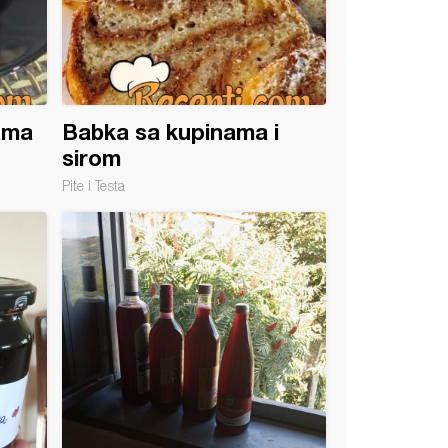
ama
Babka sa kupinama i
sirom
Pite i Testa