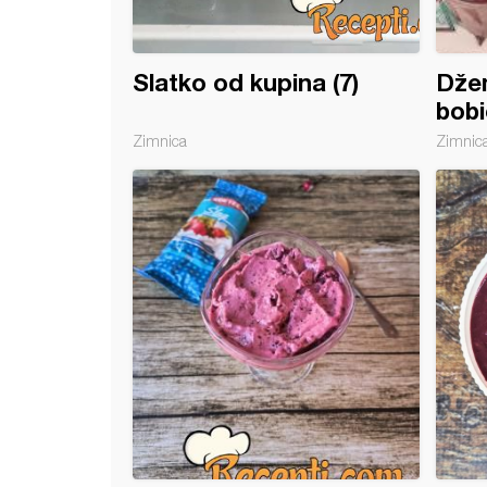
Slatko od kupina (7)
Dže
bobi
Zimnica
Zimnic
g desert u čaši sa kupinama