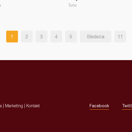
a
Torte
1
2
3
4
5
Sledeća
11
ja
|
Marketing
|
Kontakt
Facebook
Twitt