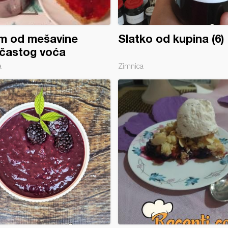
m od mešavine
Slatko od kupina (6)
častog voća
a
Zimnica