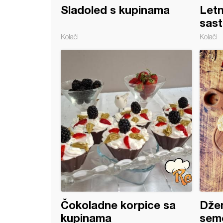
Sladoled s kupinama
Letn
sast
Kolači
Kolači
 sa kupinama i sirom
Čokoladne korpice sa
Džem
kupinama
sem