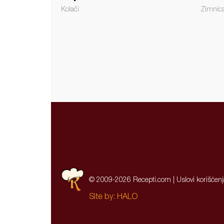
Kolači
Zimnic
© 2009-2026 Recepti.com |
Uslovi korišćen
Site by:
HALO