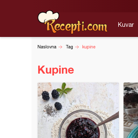
Kuvar
Naslovna
Tag
kupine
Kupine
 sa kupinama i sirom