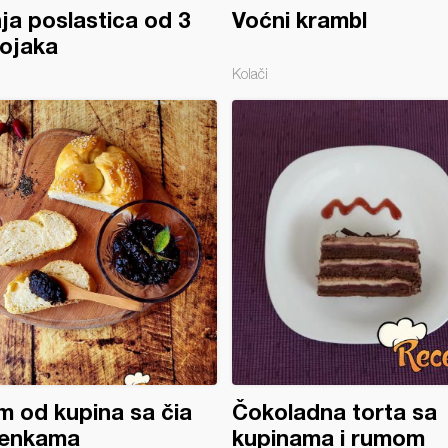
ja poslastica od 3
Voćni krambl
ojaka
Kolači
 od kupina sa čia
Čokoladna torta sa
enkama
kupinama i rumom