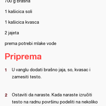
700 g brašna
1 kašicica soli
1 kašicica kvasca
2 jajeta
prema potrebi mlake vode
Priprema
U vanglu dodati brašno jaja, so, kvasac i
zamesiti testo.
Ostaviti da naraste. Kada naraste izručiti
testo na radnu površinu podeliti na nekoliko