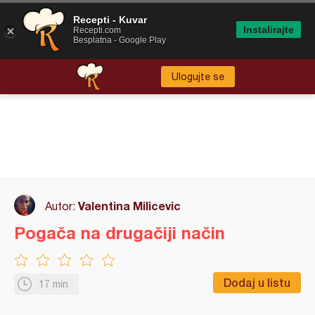
Recepti - Kuvar
Instalirajte
Recepti.com
Besplatna - Google Play
Ulogujte se
Valentina Milicevic
Autor:
Pogača na drugačiji način
Dodaj u listu
17 min