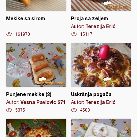
Mekike sa sirom
Proja sa zeljem
Terezija Erić
Autor:
161970
15117
Punjene mekike (2)
Uskršnja pogača
Vesna Pavlovic 271
Terezija Erić
Autor:
Autor:
5375
4508