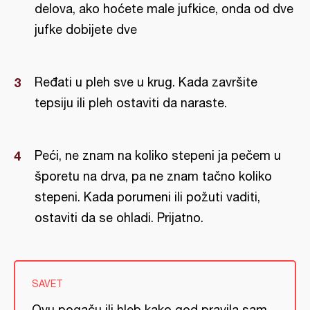
delova, ako hoćete male jufkice, onda od dve
jufke dobijete dve
Ređati u pleh sve u krug. Kada završite
tepsiju ili pleh ostaviti da naraste.
Peći, ne znam na koliko stepeni ja pečem u
šporetu na drva, pa ne znam tačno koliko
stepeni. Kada porumeni ili požuti vaditi,
ostaviti da se ohladi. Prijatno.
SAVET
Ovu pogaču ili hleb kako god pravila sam