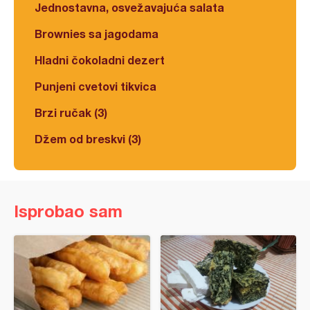
Jednostavna, osvežavajuća salata
Brownies sa jagodama
Hladni čokoladni dezert
Punjeni cvetovi tikvica
Brzi ručak (3)
Džem od breskvi (3)
Isprobao sam