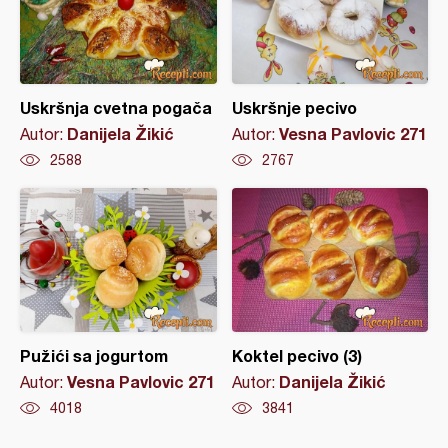
Uskršnja cvetna pogača
Uskršnje pecivo
Danijela Žikić
Vesna Pavlovic 271
Autor:
Autor:
2588
2767
Pužići sa jogurtom
Koktel pecivo (3)
Vesna Pavlovic 271
Danijela Žikić
Autor:
Autor:
4018
3841