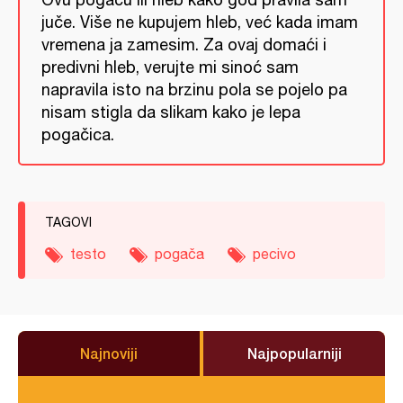
juče. Više ne kupujem hleb, već kada imam
vremena ja zamesim. Za ovaj domaći i
predivni hleb, verujte mi sinoć sam
napravila isto na brzinu pola se pojelo pa
nisam stigla da slikam kako je lepa
pogačica.
TAGOVI
testo
pogača
pecivo
Najnoviji
Najpopularniji