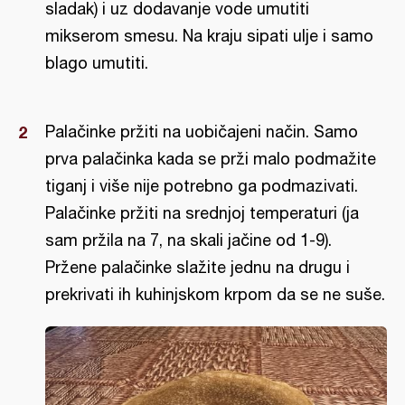
sladak) i uz dodavanje vode umutiti
mikserom smesu. Na kraju sipati ulje i samo
blago umutiti.
Palačinke pržiti na uobičajeni način. Samo
prva palačinka kada se prži malo podmažite
tiganj i više nije potrebno ga podmazivati.
Palačinke pržiti na srednjoj temperaturi (ja
sam pržila na 7, na skali jačine od 1-9).
Pržene palačinke slažite jednu na drugu i
prekrivati ih kuhinjskom krpom da se ne suše.