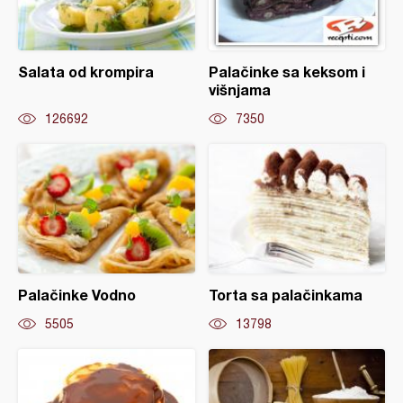
Salata od krompira
Palačinke sa keksom i
višnjama
126692
7350
Palačinke Vodno
Torta sa palačinkama
5505
13798