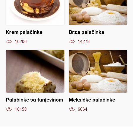
Krem palačinke
Brza palačinka
10206
14279
Palačinke sa tunjevinom
Meksičke palačinke
10158
6664