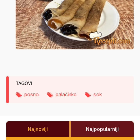
TAGOVI
posno
palačinke
sok
Najnoviji
Najpopularniji