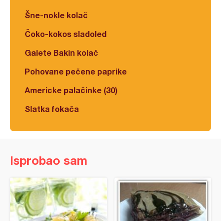
Šne-nokle kolač
Čoko-kokos sladoled
Galete Bakin kolač
Pohovane pečene paprike
Americke palačinke (30)
Slatka fokača
Isprobao sam