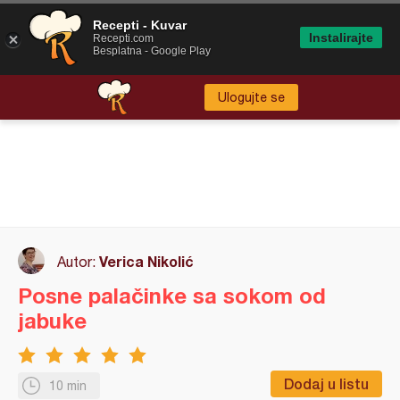
Recepti - Kuvar
Instalirajte
Recepti.com
Besplatna - Google Play
Ulogujte se
Verica Nikolić
Autor:
Posne palačinke sa sokom od
jabuke
Dodaj u listu
10 min