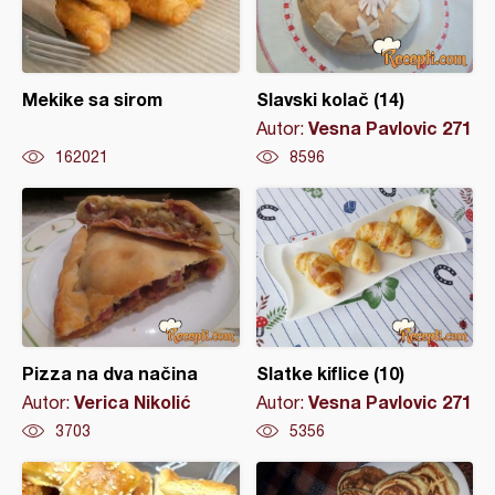
Mekike sa sirom
Slavski kolač (14)
Vesna Pavlovic 271
Autor:
162021
8596
Pizza na dva načina
Slatke kiflice (10)
Verica Nikolić
Vesna Pavlovic 271
Autor:
Autor:
3703
5356