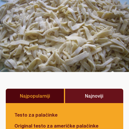
Najpopularniji
Najnoviji
Testo za palačinke
Original testo za američke palačinke