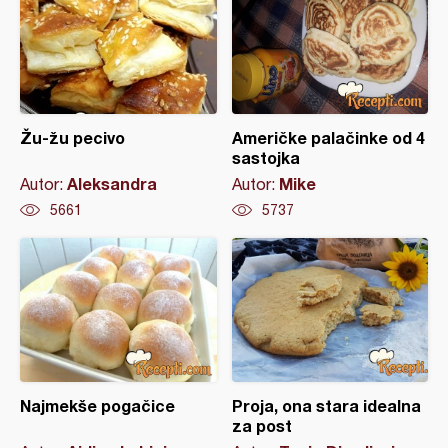
Žu-žu pecivo
Američke palačinke od 4
sastojka
Aleksandra
Mike
Autor:
Autor:
5661
5737
Najmekše pogačice
Proja, ona stara idealna
za post