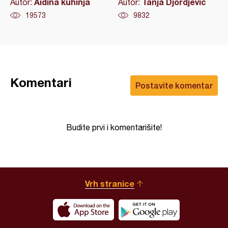
Aidina kuhinja
Tanja Djordjevic
Autor:
Autor:
19573
9832
Komentari
Postavite komentar
Budite prvi i komentarišite!
Vrh stranice