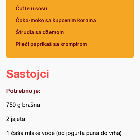
Ćufte u sosu
Čoko-moko sa kupovnim korama
Štrudla sa džemom
Pileći paprikaš sa krompirom
Sastojci
Potrebno je:
750 g brašna
2 jajeta
1 čaša mlake vode (od jogurta puna do vrha)