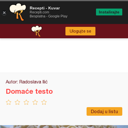
Recepti - Kuvar
Instalirajte
Recepti.com
Besplatna - Google Play
Ulogujte se
Autor: Radoslava Ilić
Domaće testo
Dodaj u listu