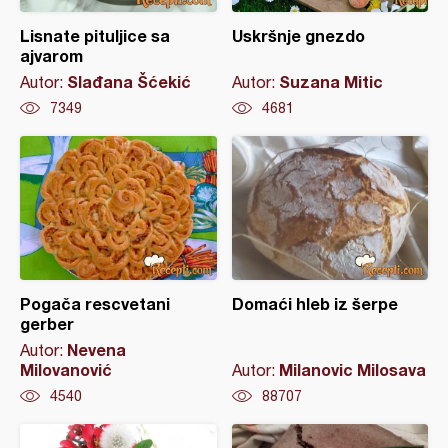
Lisnate pituljice sa
Uskršnje gnezdo
ajvarom
Slađana Šćekić
Suzana Mitic
Autor:
Autor:
7349
4681
Pogača rescvetani
Domaći hleb iz šerpe
gerber
Nevena
Autor:
Milovanović
Milanovic Milosava
Autor:
4540
88707