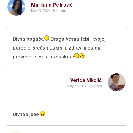
Marijana Petrović
May 5, 2024, 8:11 pm
Divna pogača
Draga Vesna tebi i tvojoj
porodici srećan Uskrs, u zdravlju da ga
provedete. Hristos vaskrse
Verica Nikolić
May 5, 2024, 7:25 pm
Divnaa jeee