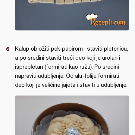
Kalup obložiti pek-papirom i staviti pletenicu,
a po sredini staviti treći deo koji je urolan i
isprepletan (formirati kao ružu). Po sredini
napraviti udubljenje. Od alu-folije formirati
deo koji je veličine jajeta i staviti u udubljenje.