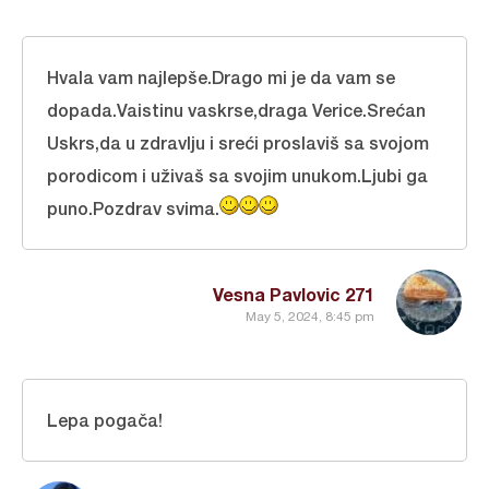
Hvala vam najlepše.Drago mi je da vam se
dopada.Vaistinu vaskrse,draga Verice.Srećan
Uskrs,da u zdravlju i sreći proslaviš sa svojom
porodicom i uživaš sa svojim unukom.Ljubi ga
puno.Pozdrav svima.
Vesna Pavlovic 271
May 5, 2024, 8:45 pm
Lepa pogača!