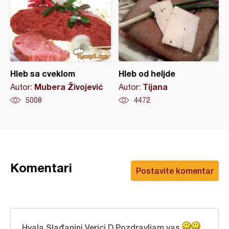
Hleb sa cveklom
Hleb od heljde
Mubera Živojević
Tijana
Autor:
Autor:
5008
4472
Komentari
Postavite komentar
Hvala Slađanini Verici D.Pozdravljam vas.