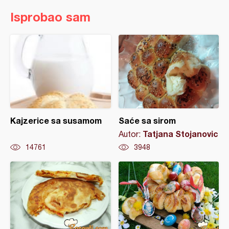
Isprobao sam
Kajzerice sa susamom
Saće sa sirom
Tatjana Stojanovic
Autor:
14761
3948