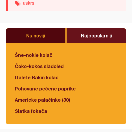
uskrs
Najnoviji
Najpopularniji
Šne-nokle kolač
Čoko-kokos sladoled
Galete Bakin kolač
Pohovane pečene paprike
Americke palačinke (30)
Slatka fokača