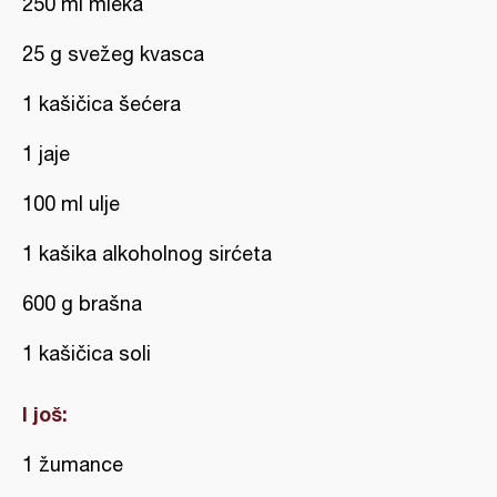
250 ml mleka
25 g svežeg kvasca
1 kašičica šećera
1 jaje
100 ml ulje
1 kašika alkoholnog sirćeta
600 g brašna
1 kašičica soli
I još:
1 žumance