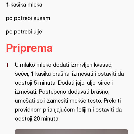
1 kašika mleka
po potrebi susam
po potrebi ulje
Priprema
U mlako mleko dodati izmrvljen kvasac,
šećer, 1 kašiku brašna, izmešati i ostaviti da
odstoji 5 minuta. Dodati jaje, ulje, sirće i
izmešati. Postepeno dodavati brašno,
umešati so i zamesiti mekše testo. Prekriti
providnom prianjajućom folijim i ostaviti da
odstoji 20 minuta.