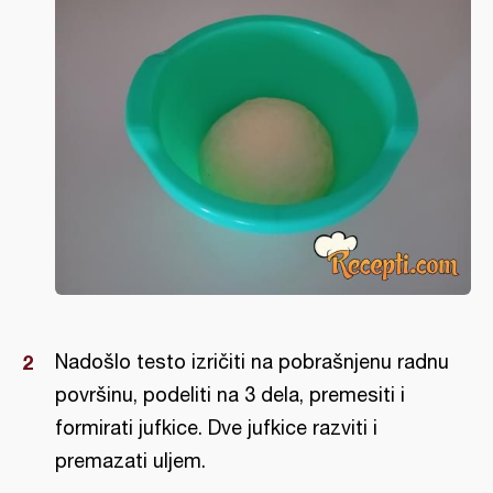
Nadošlo testo izričiti na pobrašnjenu radnu
površinu, podeliti na 3 dela, premesiti i
formirati jufkice. Dve jufkice razviti i
premazati uljem.