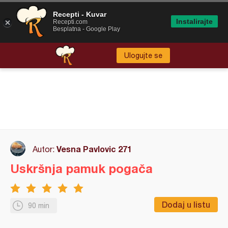
Recepti - Kuvar
Instalirajte
Recepti.com
Besplatna - Google Play
Ulogujte se
Vesna Pavlovic 271
Autor:
Uskršnja pamuk pogača
Dodaj u listu
90 min