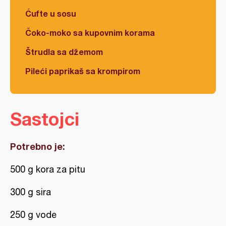
Ćufte u sosu
Čoko-moko sa kupovnim korama
Štrudla sa džemom
Pileći paprikaš sa krompirom
Sastojci
Potrebno je:
500 g kora za pitu
300 g sira
250 g vode