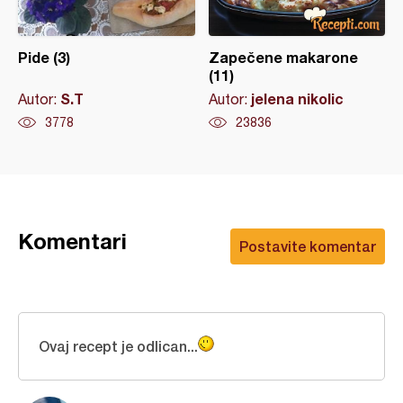
Pide (3)
Zapečene makarone
(11)
S.T
jelena nikolic
Autor:
Autor:
3778
23836
Komentari
Postavite komentar
Ovaj recept je odlican...