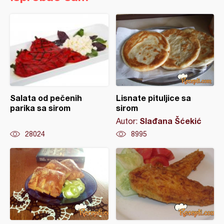
Salata od pečenih
Lisnate pituljice sa
parika sa sirom
sirom
Slađana Šćekić
Autor:
28024
8995