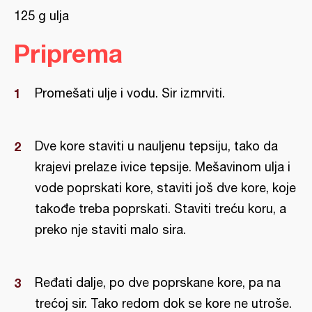
125 g ulja
Priprema
Promešati ulje i vodu. Sir izmrviti.
Dve kore staviti u nauljenu tepsiju, tako da
krajevi prelaze ivice tepsije. Mešavinom ulja i
vode poprskati kore, staviti još dve kore, koje
takođe treba poprskati. Staviti treću koru, a
preko nje staviti malo sira.
Ređati dalje, po dve poprskane kore, pa na
trećoj sir. Tako redom dok se kore ne utroše.