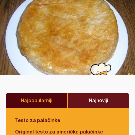
Najpopularniji
Najnoviji
Testo za palačinke
Original testo za američke palačinke