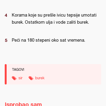
Korama koje su prešle ivicu tepsije umotati
burek. Ostatkom ulja i vode zaliti burek.
Peći na 180 stepeni oko sat vremena.
TAGOVI
sir
burek
Isprobao sam