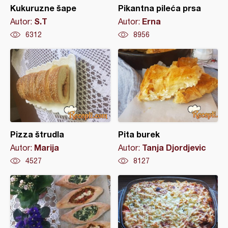
Kukuruzne šape
Pikantna pileća prsa
S.T
Erna
Autor:
Autor:
6312
8956
Pizza štrudla
Pita burek
Marija
Tanja Djordjevic
Autor:
Autor:
4527
8127