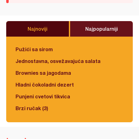
Najnoviji
Najpopularniji
Pužići sa sirom
Jednostavna, osvežavajuća salata
Brownies sa jagodama
Hladni čokoladni dezert
Punjeni cvetovi tikvica
Brzi ručak (3)