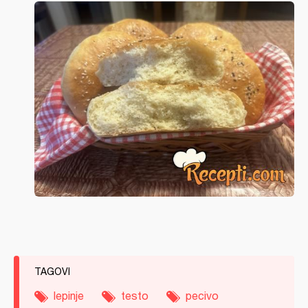
TAGOVI
lepinje
testo
pecivo