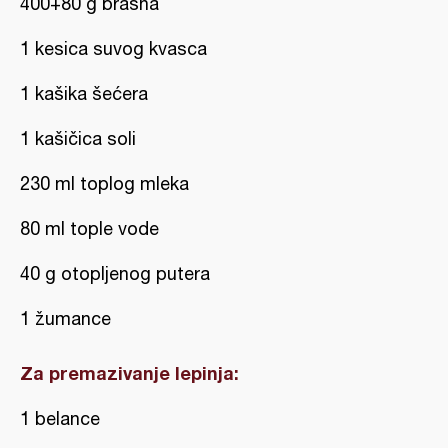
400+80 g brašna
1 kesica suvog kvasca
1 kašika šećera
1 kašičica soli
230 ml toplog mleka
80 ml tople vode
40 g otopljenog putera
1 žumance
Za premazivanje lepinja:
1 belance