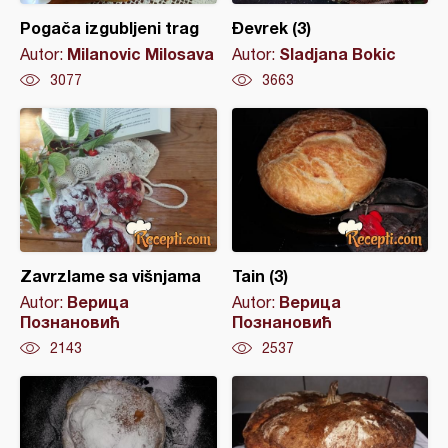
Pogača izgubljeni trag
Đevrek (3)
Milanovic Milosava
Sladjana Bokic
Autor:
Autor:
3077
3663
Zavrzlame sa višnjama
Tain (3)
Верица
Верица
Autor:
Autor:
Познановић
Познановић
2143
2537