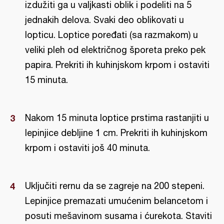
izdužiti ga u valjkasti oblik i podeliti na 5
jednakih delova. Svaki deo oblikovati u
lopticu. Loptice poređati (sa razmakom) u
veliki pleh od električnog šporeta preko pek
papira. Prekriti ih kuhinjskom krpom i ostaviti
15 minuta.
Nakom 15 minuta loptice prstima rastanjiti u
lepinjice debljine 1 cm. Prekriti ih kuhinjskom
krpom i ostaviti još 40 minuta.
Uključiti rernu da se zagreje na 200 stepeni.
Lepinjice premazati umućenim belancetom i
posuti mešavinom susama i ćurekota. Staviti