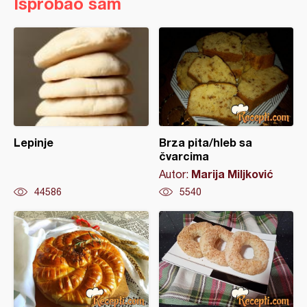
Isprobao sam
Lepinje
Brza pita/hleb sa
čvarcima
Marija Miljković
Autor:
44586
5540