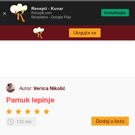
Recepti - Kuvar
Instalirajte
Recepti.com
Besplatna - Google Play
Ulogujte se
Verica Nikolić
Autor:
Pamuk lepinje
Dodaj u listu
120 min