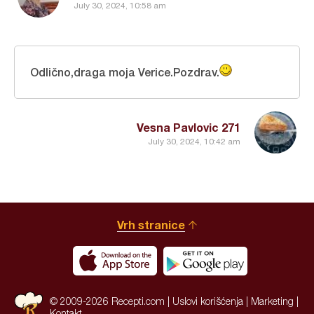
July 30, 2024, 10:58 am
Odlično,draga moja Verice.Pozdrav.
Vesna Pavlovic 271
July 30, 2024, 10:42 am
Vrh stranice
© 2009-2026 Recepti.com |
Uslovi korišćenja
|
Marketing
|
Kontakt