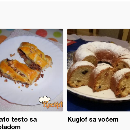
ato testo sa
Kuglof sa voćem
oladom