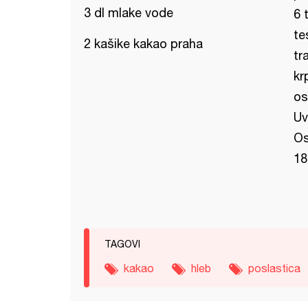
3 dl mlake vode
6 
te
2 kašike kakao praha
tr
kr
os
Uv
Os
18
TAGOVI
kakao
hleb
poslastica