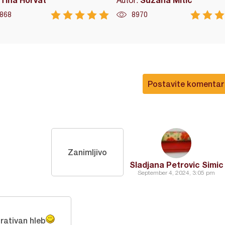
Autor:
868
8970
Postavite komentar
Zanimljivo
Sladjana Petrovic Simic
September 4, 2024, 3:05 pm
rativan hleb