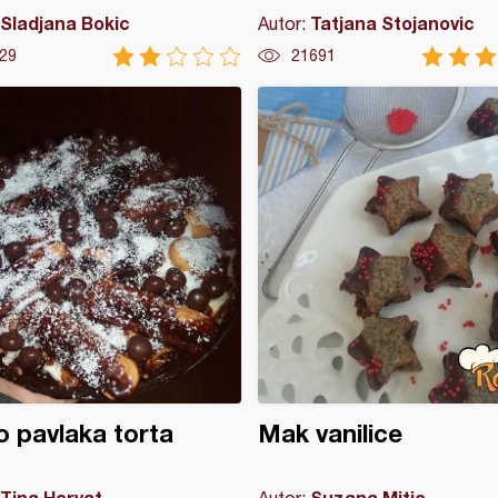
Sladjana Bokic
Tatjana Stojanovic
Autor:
29
21691
 pavlaka torta
Mak vanilice
Tina Horvat
Suzana Mitic