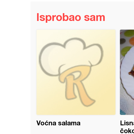
Isprobao sam
dža torta
Voćna salama
Lisn
čok