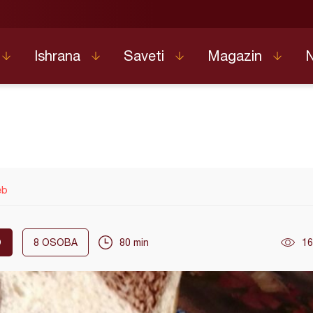
Ishrana
Saveti
Magazin
eb
O
8
OSOBA
80 min
16