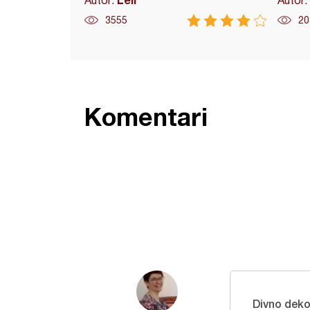
Autor:
Autor:
3555
20
Komentari
Divno deko