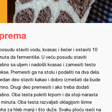
b
iprema
posudu staviti vodu, kvasac i šećer i ostaviti 10
nuta da fermentiše. U veću posudu staviti
ašno sa uljem i nadošli kvasac i zamesiti testo
kse. Premesiti ga na stolu i podeliti na dva dela.
jedan deo staviti kakao i dobro izmešati da bude
mno. Drugi deo premesiti i ako treba dodati
ašno. Oba testa pokriti krpom i da stoji-narasta
 minuta. Oba testa razvaljati oklagijom širine
eha za hleb manji i što duže. Svaku ploću iseći na