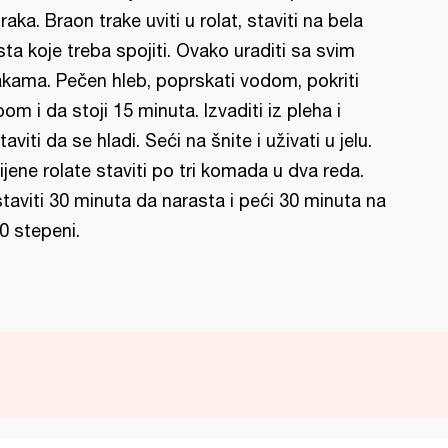
traka. Braon trake uviti u rolat, staviti na bela
sta koje treba spojiti. Ovako uraditi sa svim
akama. Pečen hleb, poprskati vodom, pokriti
pom i da stoji 15 minuta. Izvaditi iz pleha i
taviti da se hladi. Seći na šnite i uživati u jelu.
ijene rolate staviti po tri komada u dva reda.
taviti 30 minuta da narasta i peći 30 minuta na
0 stepeni.