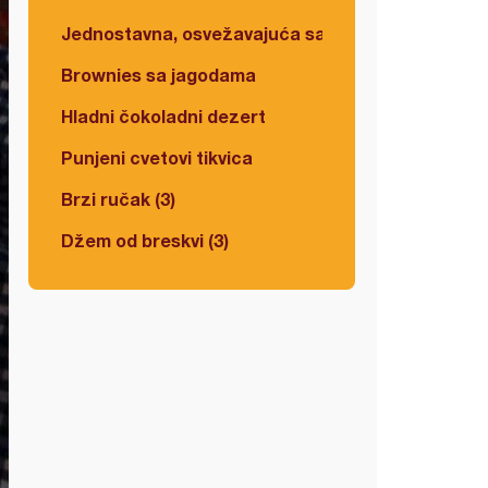
Jednostavna, osvežavajuća salata
Brownies sa jagodama
Hladni čokoladni dezert
Punjeni cvetovi tikvica
Brzi ručak (3)
Džem od breskvi (3)