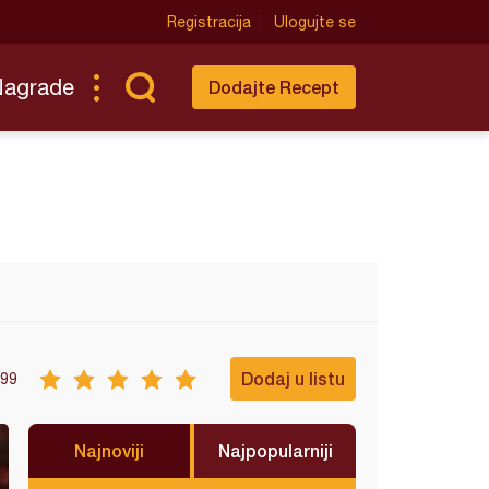
Registracija
Ulogujte se
Nagrade
Dodajte Recept
Dodaj u listu
99
Najnoviji
Najpopularniji