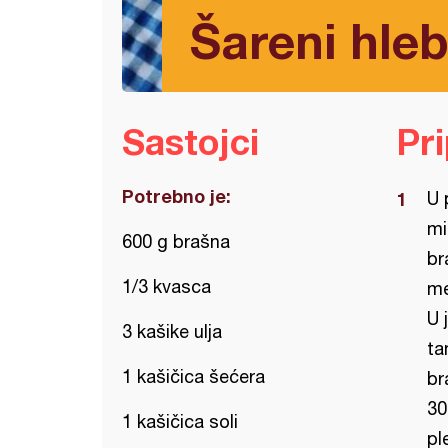
Šareni hle
Sastojci
Pr
Potrebno je:
U 
mi
600 g brašna
br
1/3 kvasca
me
U 
3 kašike ulja
ta
1 kašičica šećera
br
30
1 kašičica soli
pl