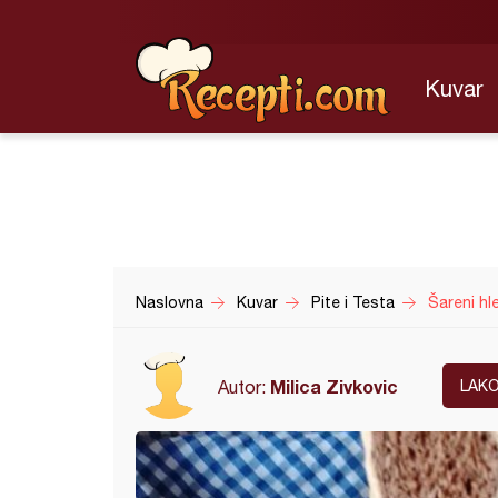
Kuvar
Naslovna
Kuvar
Pite i Testa
Šareni hl
Milica Zivkovic
Autor:
LAK