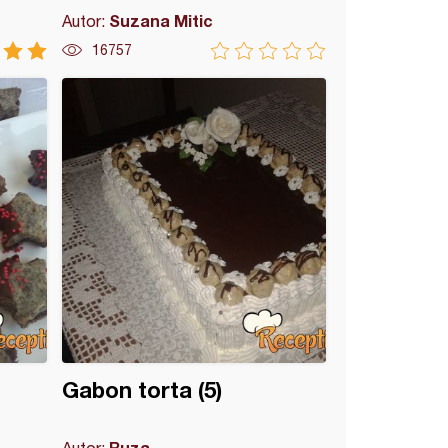
Suzana Mitic
Autor:
16757
Gabon torta (5)
Ruza