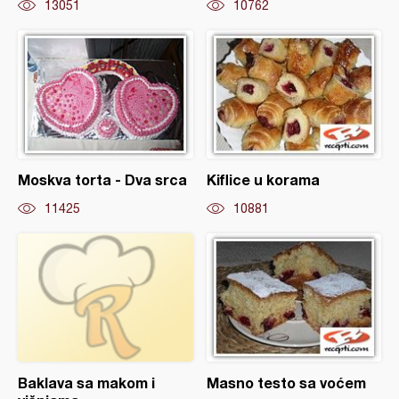
13051
10762
Moskva torta - Dva srca
Kiflice u korama
11425
10881
Baklava sa makom i
Masno testo sa voćem