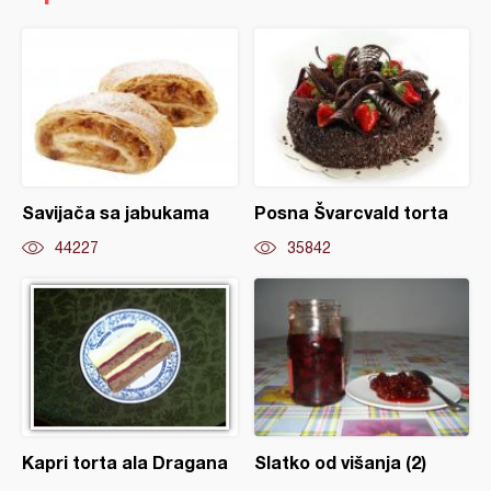
Savijača sa jabukama
Posna Švarcvald torta
44227
35842
Kapri torta ala Dragana
Slatko od višanja (2)