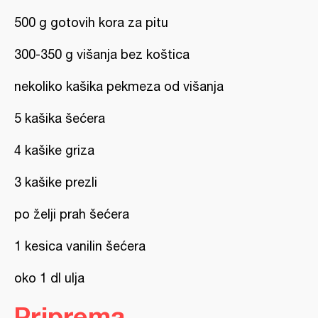
500 g gotovih kora za pitu
300-350 g višanja bez koštica
nekoliko kašika pekmeza od višanja
5 kašika šećera
4 kašike griza
3 kašike prezli
po želji prah šećera
1 kesica vanilin šećera
oko 1 dl ulja
Priprema