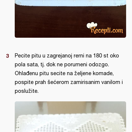
Pecite pitu u zagrejanoj rerni na 180 st oko
pola sata, tj. dok ne porumeni odozgo.
Ohlađenu pitu secite na željene komade,
pospite prah šećerom zamirisanim vanilom i
poslužite.