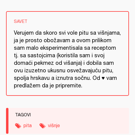
SAVET
Verujem da skoro svi vole pitu sa višnjama,
ja je prosto obožavam a ovom prilikom
sam malo eksperimentisala sa receptom
tj. sa sastojcima (koristila sam i svoj
domaći pekmez od višanja) i dobila sam
ovu izuzetno ukusnu osvežavajuću pitu,
spolja hrskavu a iznutra sočnu. Od ♥ vam
predlažem da je pripremite.
TAGOVI
pita
višnje