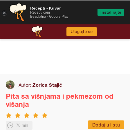
Recepti - Kuvar
Instalirajte
Recepti.com
Besplatna - Google Play
Ulogujte se
Zorica Stajić
Autor:
Pita sa višnjama i pekmezom od
višanja
Dodaj u listu
70 min