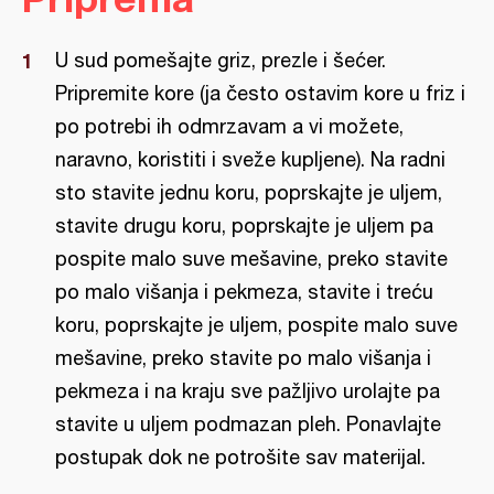
U sud pomešajte griz, prezle i šećer.
Pripremite kore (ja često ostavim kore u friz i
po potrebi ih odmrzavam a vi možete,
naravno, koristiti i sveže kupljene). Na radni
sto stavite jednu koru, poprskajte je uljem,
stavite drugu koru, poprskajte je uljem pa
pospite malo suve mešavine, preko stavite
po malo višanja i pekmeza, stavite i treću
koru, poprskajte je uljem, pospite malo suve
mešavine, preko stavite po malo višanja i
pekmeza i na kraju sve pažljivo urolajte pa
stavite u uljem podmazan pleh. Ponavlajte
postupak dok ne potrošite sav materijal.