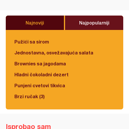
Najnoviji
Najpopularniji
Pužići sa sirom
Jednostavna, osvežavajuća salata
Brownies sa jagodama
Hladni čokoladni dezert
Punjeni cvetovi tikvica
Brzi ručak (3)
Isprobao sam