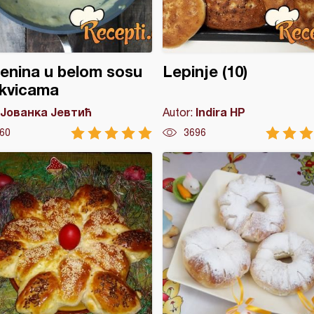
enina u belom sosu
Lepinje (10)
ikvicama
Јованка Јевтић
Indira HP
Autor:
60
3696