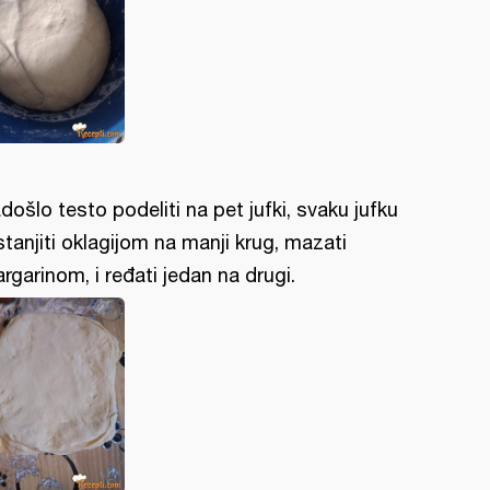
došlo testo podeliti na pet jufki, svaku jufku
stanjiti oklagijom na manji krug, mazati
rgarinom, i ređati jedan na drugi.