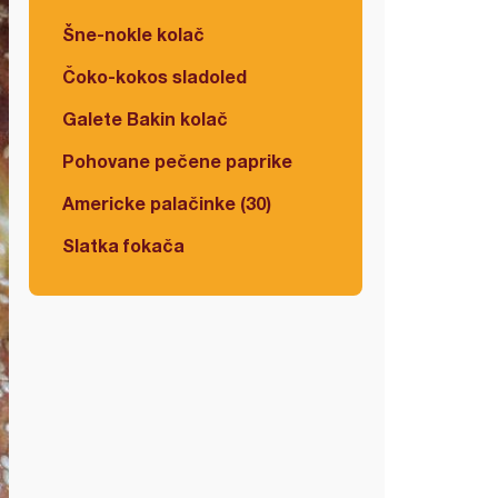
Šne-nokle kolač
Čoko-kokos sladoled
Galete Bakin kolač
Pohovane pečene paprike
Americke palačinke (30)
Slatka fokača