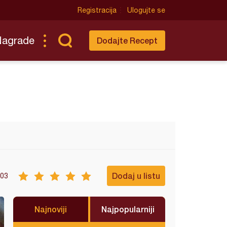
Registracija
Ulogujte se
Nagrade
Dodajte Recept
Dodaj u listu
03
Najnoviji
Najpopularniji