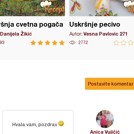
šnja cvetna pogača
Uskršnje pecivo
Danijela Žikić
Vesna Pavlovic 271
Autor:
93
2772
Postavite komentar
Hvala vam, pozdrav
Anica Vujičić