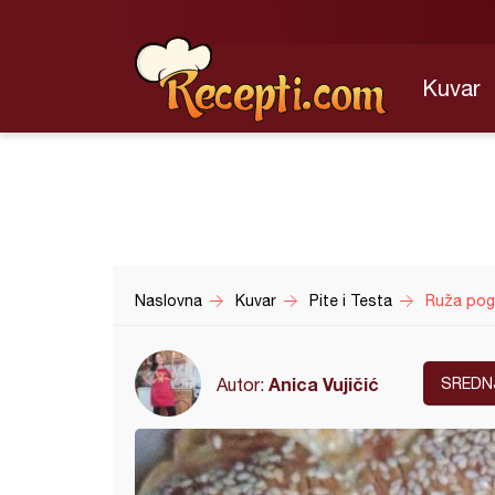
Kuvar
Naslovna
Kuvar
Pite i Testa
Ruža pog
Anica Vujičić
Autor:
SREDN