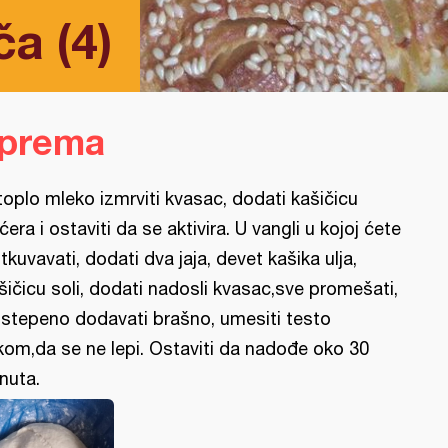
a (4)
iprema
toplo mleko izmrviti kvasac, dodati kašičicu
ćera i ostaviti da se aktivira. U vangli u kojoj ćete
tkuvavati, dodati dva jaja, devet kašika ulja,
šičicu soli, dodati nadosli kvasac,sve promešati,
stepeno dodavati brašno, umesiti testo
kom,da se ne lepi. Ostaviti da nadođe oko 30
nuta.