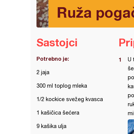
Ruža pogač
Sastojci
Pr
Potrebno je:
U 
še
2 jaja
po
300 ml toplog mleka
ka
po
1/2 kockice svežeg kvasca
ru
1 kašičica šećera
mi
9 kašika ulja