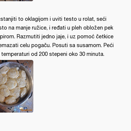
stanjiti to oklagijom i uviti testo u rolat, seći
sto na manje ružice, i ređati u pleh obložen pek
pirom. Razmutiti jedno jaje, i uz pomoć četkice
emazati celu pogaču. Posuti sa susamom. Peći
 temperaturi od 200 stepeni oko 30 minuta.