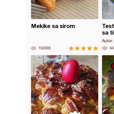
Mekike sa sirom
Test
sa t
Autor:
162005
44
i sa jogurtom