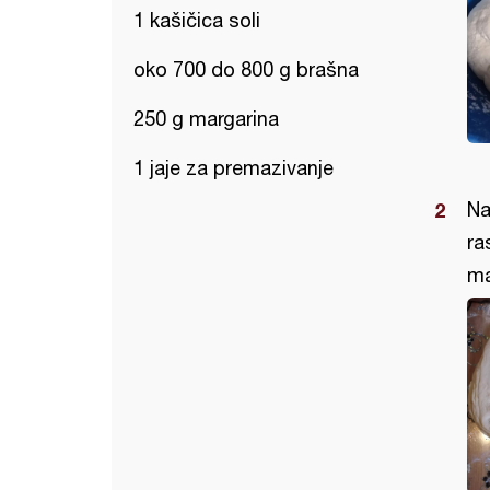
1 kašičica soli
oko 700 do 800 g brašna
250 g margarina
1 jaje za premazivanje
Na
ra
ma