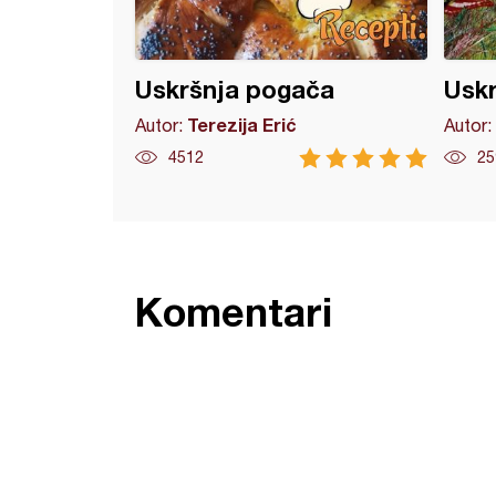
Uskršnja pogača
Uskr
Terezija Erić
Autor:
Autor:
4512
25
Komentari