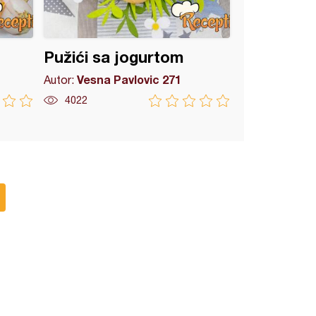
Pužići sa jogurtom
Vesna Pavlovic 271
Autor:
4022