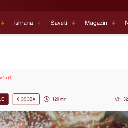
Ishrana
Saveti
Magazin
ača (4)
JE
6
OSOBA
120 min
32