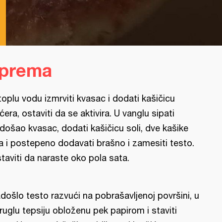
iprema
toplu vodu izmrviti kvasac i dodati kašičicu
ćera, ostaviti da se aktivira. U vanglu sipati
došao kvasac, dodati kašičicu soli, dve kašike
ja i postepeno dodavati brašno i zamesiti testo.
taviti da naraste oko pola sata.
došlo testo razvući na pobrašavljenoj površini, u
ruglu tepsiju obloženu pek papirom i staviti