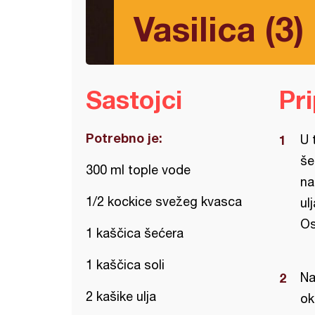
Vasilica (3)
Sastojci
Pr
Potrebno je:
U 
še
300 ml tople vode
na
1/2 kockice svežeg kvasca
ul
Os
1 kaščica šećera
1 kaščica soli
Na
2 kašike ulja
ok