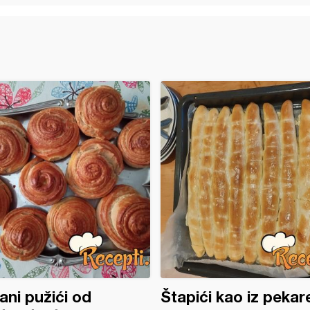
ni pužići od
Štapići kao iz pekar