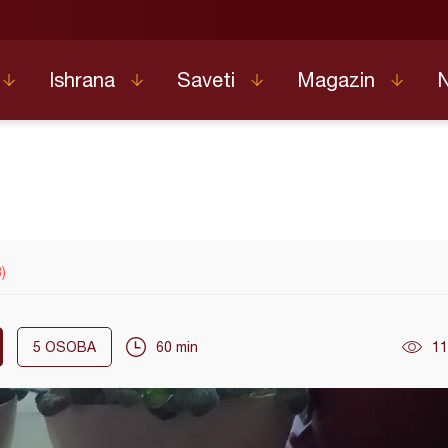
Ishrana
Saveti
Magazin
3)
5
OSOBA
60 min
11