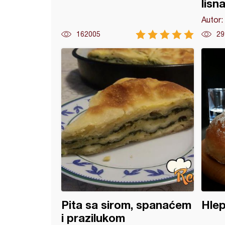
lisn
Autor:
162005
29
 od speltinog brašna
Pita sa sirom, spanaćem
Hlep
i prazilukom