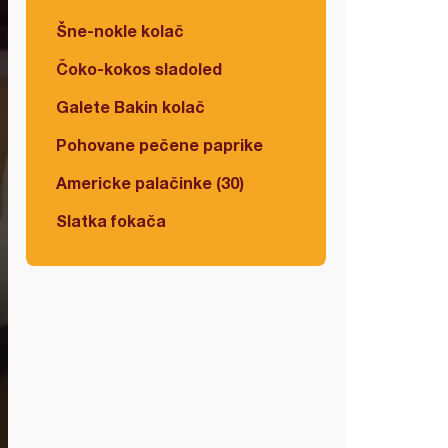
Šne-nokle kolač
Čoko-kokos sladoled
Galete Bakin kolač
Pohovane pečene paprike
Americke palačinke (30)
Slatka fokača