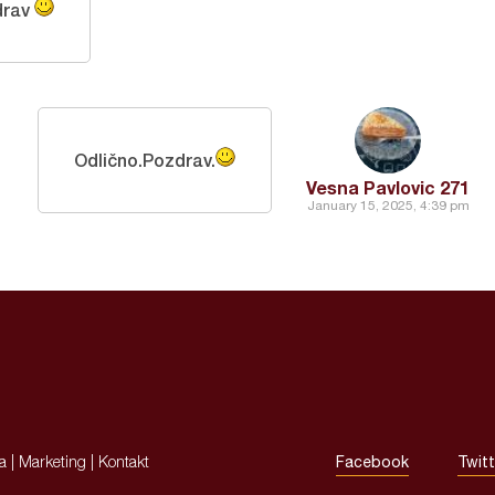
drav
Odlično.Pozdrav.
Vesna Pavlovic 271
January 15, 2025, 4:39 pm
ja
|
Marketing
|
Kontakt
Facebook
Twitt