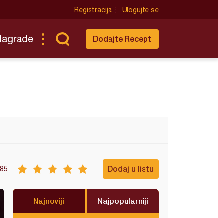
Registracija
Ulogujte se
Nagrade
Dodajte Recept
Dodaj u listu
85
Najnoviji
Najpopularniji