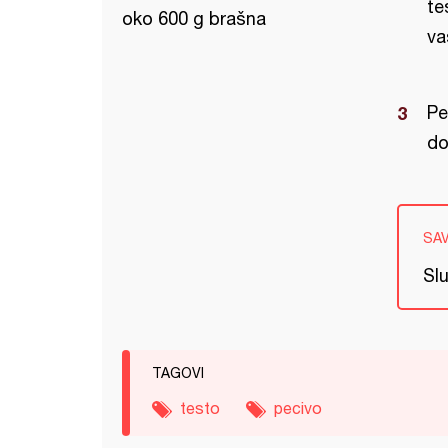
te
oko 600 g brašna
vas
Pe
do
SA
Slu
TAGOVI
testo
pecivo