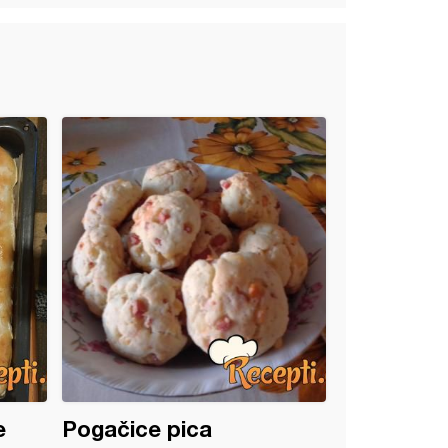
e
Pogačice pica