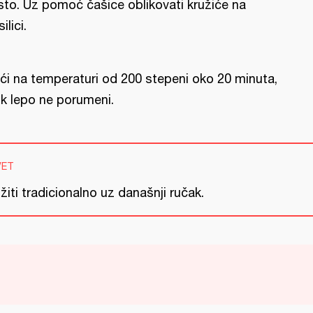
sto. Uz pomoć čašice oblikovati kružiće na
ilici.
ći na temperaturi od 200 stepeni oko 20 minuta,
k lepo ne porumeni.
VET
žiti tradicionalno uz današnji ručak.