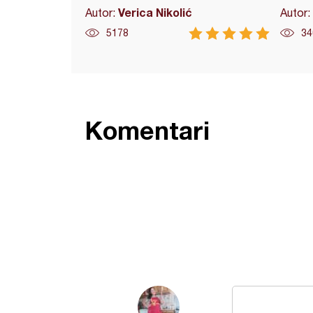
Verica Nikolić
Autor:
Autor:
5178
34
Komentari