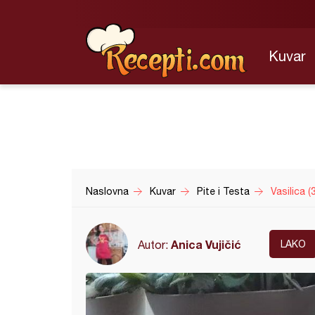
Kuvar
Naslovna
Kuvar
Pite i Testa
Vasilica (
Anica Vujičić
Autor:
LAKO