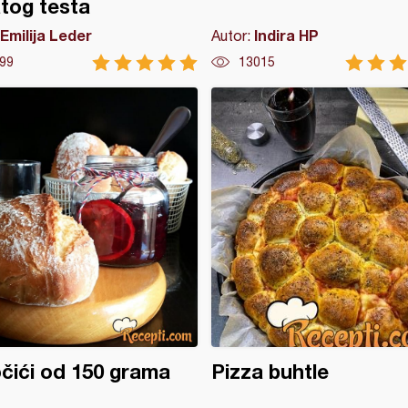
atog testa
Emilija Leder
Indira HP
Autor:
99
13015
čići od 150 grama
Pizza buhtle