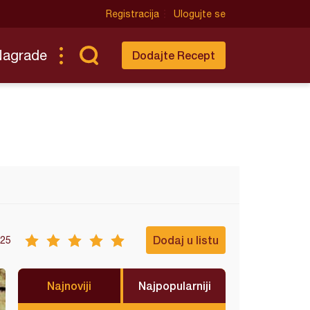
Registracija
Ulogujte se
Nagrade
Dodajte Recept
Dodaj u listu
25
Najnoviji
Najpopularniji