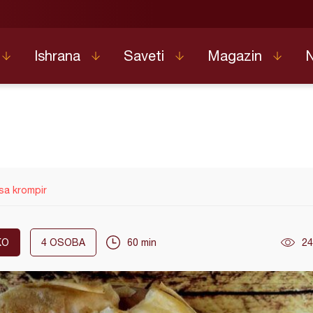
Ishrana
Saveti
Magazin
 sa krompir
KO
4
OSOBA
60 min
24