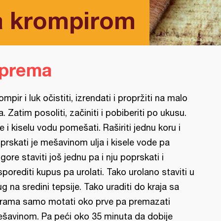
sa krompirom
iprema
ompir i luk očistiti, izrendati i propržiti na malo
ja. Zatim posoliti, začiniti i pobiberiti po ukusu.
je i kiselu vodu pomešati. Raširiti jednu koru i
prskati je mešavinom ulja i kisele vode pa
gore staviti još jednu pa i nju poprskati i
sporediti kupus pa urolati. Tako urolano staviti u
ug na sredini tepsije. Tako uraditi do kraja sa
rama samo motati oko prve pa premazati
šavinom. Pa peći oko 35 minuta da dobije