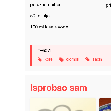
po ukusu biber
pr
50 ml ulje
100 ml kisele vode
TAGOVI
kore
krompir
začin
Isprobao sam
ir sa susamom i dinstane pečurke