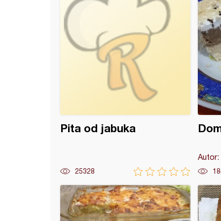
Pita od jabuka
Doma
Autor:
25328
18
 kesten torta