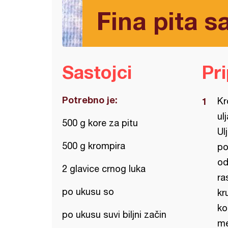
Fina pita 
Sastojci
Pr
Potrebno je:
Kr
ul
500 g kore za pitu
Ul
500 g krompira
po
od
2 glavice crnog luka
ra
po ukusu so
kr
ko
po ukusu suvi biljni začin
me