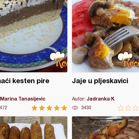
ći kesten pire
Jaje u pljeskavici
Marina Tanasijevic
Jadranka K
Autor:
472
3430