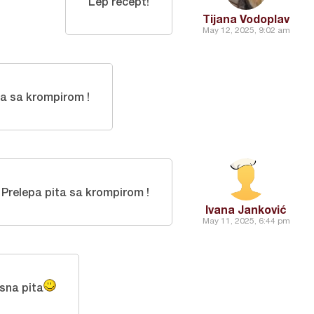
Lep recept!
Tijana Vodoplav
May 12, 2025, 9:02 am
ta sa krompirom !
Prelepa pita sa krompirom !
Ivana Janković
May 11, 2025, 6:44 pm
sna pita