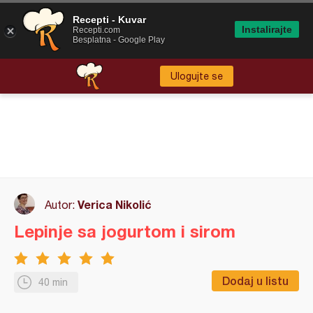
Recepti - Kuvar
Instalirajte
Recepti.com
Besplatna - Google Play
Ulogujte se
Verica Nikolić
Autor:
Lepinje sa jogurtom i sirom
Dodaj u listu
40 min