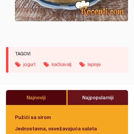
TAGOVI
jogurt
kačkavalj
lepinje
Najnoviji
Najpopularniji
Pužići sa sirom
Jednostavna, osvežavajuća salata