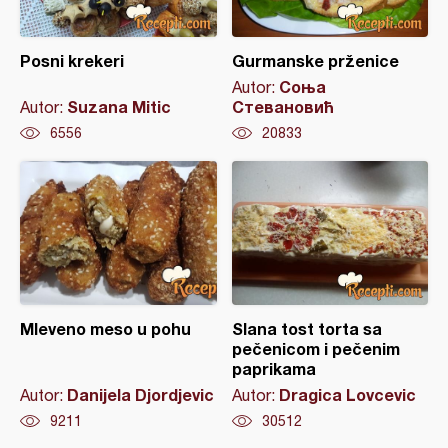
Posni krekeri
Gurmanske prženice
Соња
Autor:
Suzana Mitic
Стевановић
Autor:
6556
20833
Mleveno meso u pohu
Slana tost torta sa
pečenicom i pečenim
paprikama
Danijela Djordjevic
Dragica Lovcevic
Autor:
Autor:
9211
30512