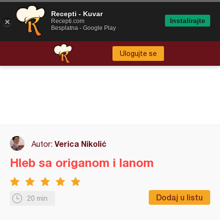
Recepti - Kuvar
Instalirajte
Recepti.com
Besplatna - Google Play
Ulogujte se
Verica Nikolić
Autor:
Hleb sa origanom i lanom
Dodaj u listu
20 min