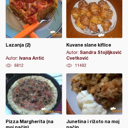
Lazanja (2)
Kuvane slane kiflice
Sandra Stojiljković
Autor:
Ivana Antić
Cvetković
Autor:
6812
11492
Pizza Margherita (na
Junetina i rižoto na moj
moj način)
način