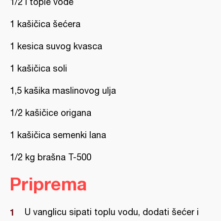
1/2 l tople vode
1 kašičica šećera
1 kesica suvog kvasca
1 kašičica soli
1,5 kašika maslinovog ulja
1/2 kašičice origana
1 kašičica semenki lana
1/2 kg brašna T-500
Priprema
U vanglicu sipati toplu vodu, dodati šećer i