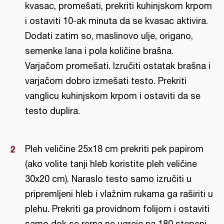
kvasac, promešati, prekriti kuhinjskom krpom
i ostaviti 10-ak minuta da se kvasac aktivira.
Dodati zatim so, maslinovo ulje, origano,
semenke lana i pola količine brašna.
Varjačom promešati. Izručiti ostatak brašna i
varjačom dobro izmešati testo. Prekriti
vanglicu kuhinjskom krpom i ostaviti da se
testo duplira.
Pleh veličine 25x18 cm prekriti pek papirom
(ako volite tanji hleb koristite pleh veličine
30x20 cm). Naraslo testo samo izručiti u
pripremljeni hleb i vlažnim rukama ga raširiti u
plehu. Prekriti ga providnom folijom i ostaviti
samo dok se rerna ne ugreje na 180 stepeni.