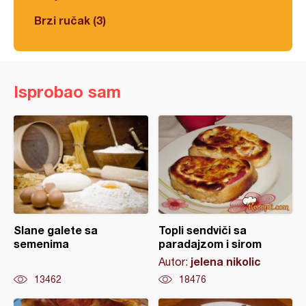
Brzi ručak (3)
Isprobao sam
Slane galete sa
Topli sendviči sa
semenima
paradajzom i sirom
jelena nikolic
Autor:
13462
18476