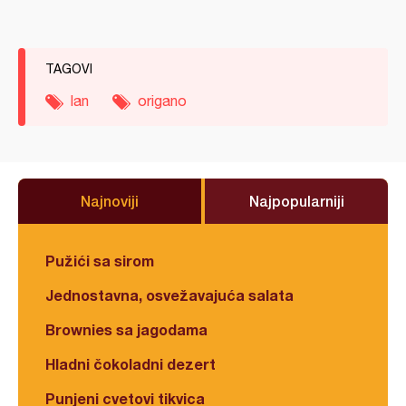
TAGOVI
lan
origano
Najnoviji
Najpopularniji
Pužići sa sirom
Jednostavna, osvežavajuća salata
Brownies sa jagodama
Hladni čokoladni dezert
Punjeni cvetovi tikvica