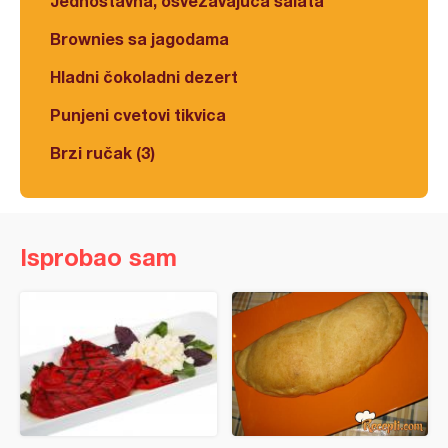
Jednostavna, osvežavajuća salata
Brownies sa jagodama
Hladni čokoladni dezert
Punjeni cvetovi tikvica
Brzi ručak (3)
Isprobao sam