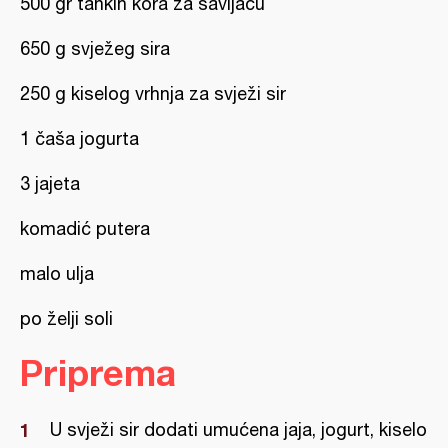
500 gr tankih kora za savijaču
650 g svježeg sira
250 g kiselog vrhnja za svježi sir
1 čaša jogurta
3 jajeta
komadić putera
malo ulja
po želji soli
Priprema
U svježi sir dodati umućena jaja, jogurt, kiselo