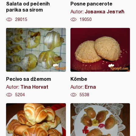
Salata od pečenih
Posne pancerote
parika sa sirom
Јованка Јевтић
Autor:
28015
19050
Pecivo sa džemom
Kömbe
Tina Horvat
Erna
Autor:
Autor:
5204
5538