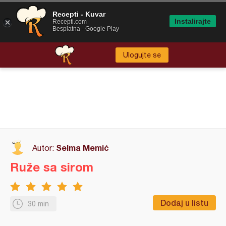
Recepti - Kuvar
Instalirajte
Recepti.com
Besplatna - Google Play
Ulogujte se
Selma Memić
Autor:
Ruže sa sirom
Dodaj u listu
30 min