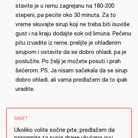
stavite je u rernu zagrejanu na 180-200
stepeni, pa pecite oko 30 minuta. Za to
vreme skuvajte sirup koji ne treba biti isuviše
gust i na kraju dodajte sok od limuna. Pečenu
pitu izvadite iz rerne, prelijte je ohlađenim
sirupom i ostavite da se dobro ohladi, pa je
poslužite. Po želji je možete posuti i prah
šećerom. PS. Ja nisam sačekala da se sirup
dobro ohladi, ali vama predlažem da to ipak
uradite.
SAVET
Ukoliko volite sočne pite, predlažem da
pripremite za svoje drage ukućane ovu