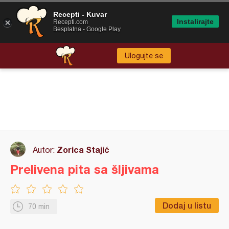
Recepti - Kuvar
Instalirajte
Recepti.com
Besplatna - Google Play
Ulogujte se
Zorica Stajić
Autor:
Prelivena pita sa šljivama
Dodaj u listu
70 min