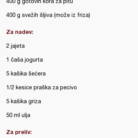
400 g gotovih kora za pitu
400 g svežih šljiva (može iz friza)
Za nadev:
2 jajeta
1 čaša jogurta
5 kašika šećera
1/2 kesice praška za pecivo
5 kašika griza
50 ml ulja
Za preliv: