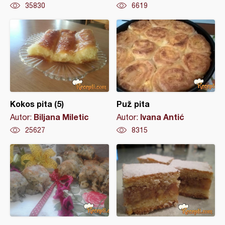
35830
6619
Kokos pita (5)
Puž pita
Biljana Miletic
Ivana Antić
Autor:
Autor:
25627
8315