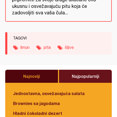
ukusnu i osvežavajuću pitu koja će
zadovoljiti sva vaša čula...
TAGOVI
limun
pita
šljive
Najnoviji
Najpopularniji
Jednostavna, osvežavajuća salata
Brownies sa jagodama
Hladni čokoladni dezert