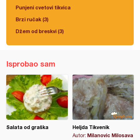
Punjeni cvetovi tikvica
Brzi ručak (3)
Džem od breskvi (3)
Isprobao sam
Salata od graška
Heljda Tikvenik
Milanovic Milosava
Autor: