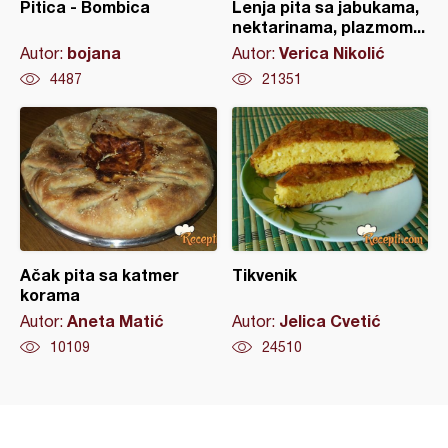
Pitica - Bombica
Lenja pita sa jabukama,
nektarinama, plazmom...
bojana
Verica Nikolić
Autor:
Autor:
4487
21351
Ačak pita sa katmer
Tikvenik
korama
Aneta Matić
Jelica Cvetić
Autor:
Autor:
10109
24510