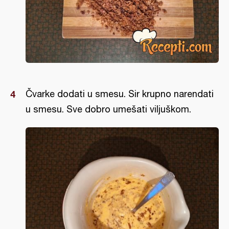
Čvarke dodati u smesu. Sir krupno narendati
u smesu. Sve dobro umešati viljuškom.