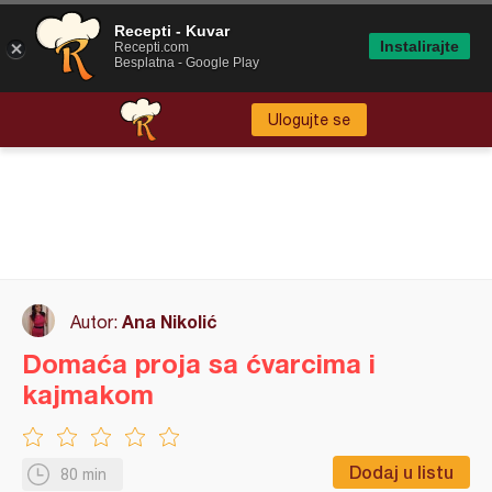
Recepti - Kuvar
Instalirajte
Recepti.com
Besplatna - Google Play
Ulogujte se
Ana Nikolić
Autor:
Domaća proja sa ćvarcima i
kajmakom
Dodaj u listu
80 min