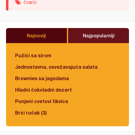
čvarci
Najnoviji
Najpopularniji
Pužići sa sirom
Jednostavna, osvežavajuća salata
Brownies sa jagodama
Hladni čokoladni dezert
Punjeni cvetovi tikvica
Brzi ručak (3)