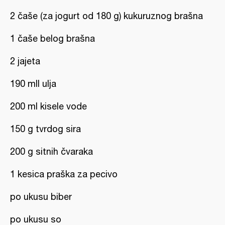
2 čaše (za jogurt od 180 g) kukuruznog brašna
1 čaše belog brašna
2 jajeta
190 mll ulja
200 ml kisele vode
150 g tvrdog sira
200 g sitnih čvaraka
1 kesica praška za pecivo
po ukusu biber
po ukusu so