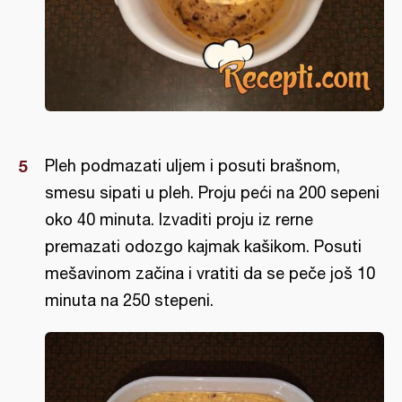
Pleh podmazati uljem i posuti brašnom,
smesu sipati u pleh. Proju peći na 200 sepeni
oko 40 minuta. Izvaditi proju iz rerne
premazati odozgo kajmak kašikom. Posuti
mešavinom začina i vratiti da se peče još 10
minuta na 250 stepeni.