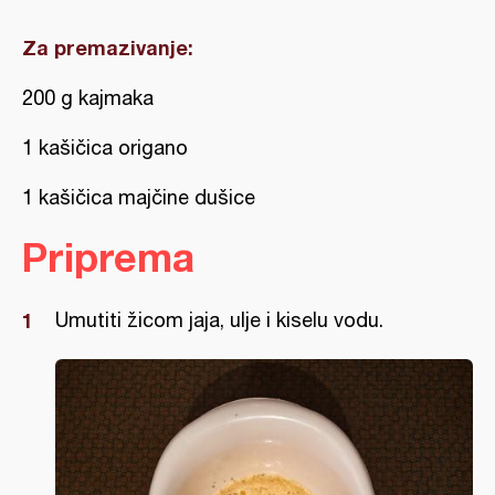
Za premazivanje:
200 g kajmaka
1 kašičica origano
1 kašičica majčine dušice
Priprema
Umutiti žicom jaja, ulje i kiselu vodu.