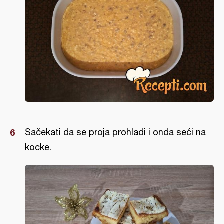
Sačekati da se proja prohladi i onda seći na
kocke.