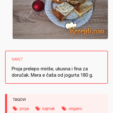
SAVET
Proja prelepo miriše, ukusna i fina za
doručak. Mera e čaša od jogurta 180 g.
TAGOVI
proja
kajmak
origano