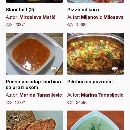
Slani tart (2)
Pizza od kora
Miroslava Matić
Milanovic Milosava
Autor:
Autor:
20371
19682
Posna paradajz čorbica
Piletina sa povrćem
sa prazilukom
Marina Tanasijevic
Marina Tanasijevic
Autor:
Autor:
12721
24580