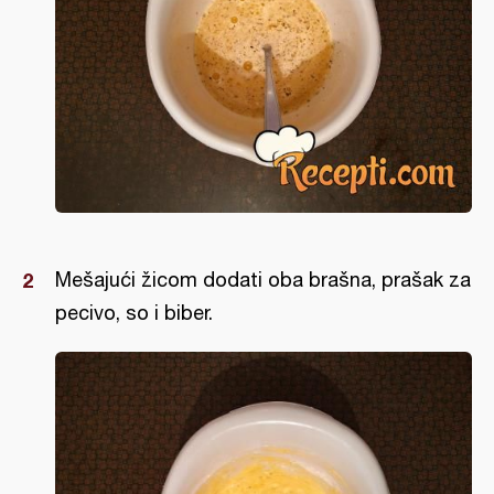
Mešajući žicom dodati oba brašna, prašak za
pecivo, so i biber.