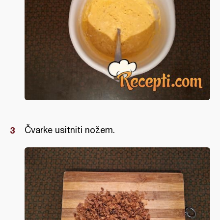
Čvarke usitniti nožem.