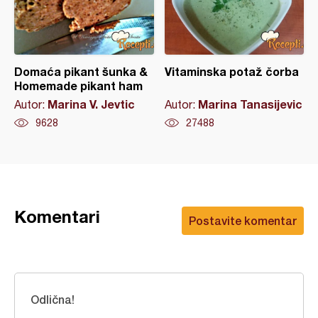
Domaća pikant šunka &
Vitaminska potaž čorba
Homemade pikant ham
Marina V. Jevtic
Marina Tanasijevic
Autor:
Autor:
9628
27488
Komentari
Postavite komentar
Odlična!