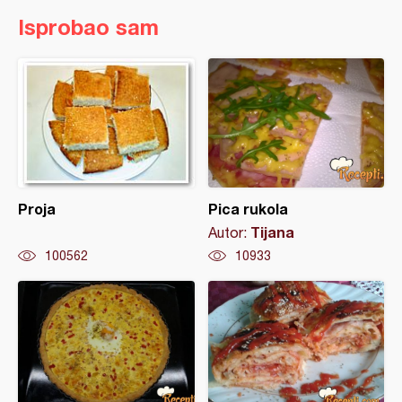
Isprobao sam
Proja
Pica rukola
Tijana
Autor:
100562
10933