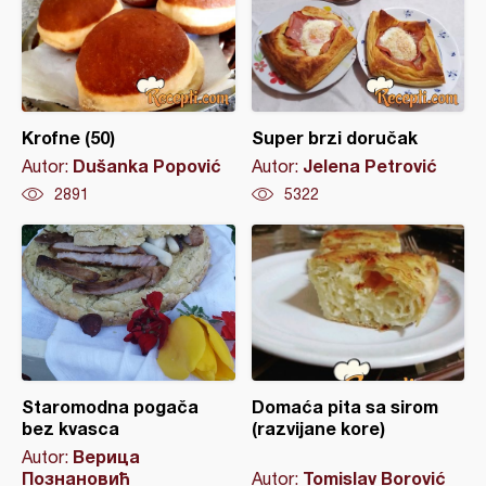
Krofne (50)
Super brzi doručak
Dušanka Popović
Jelena Petrović
Autor:
Autor:
2891
5322
Staromodna pogača
Domaća pita sa sirom
bez kvasca
(razvijane kore)
Верица
Autor:
Познановић
Tomislav Borović
Autor: