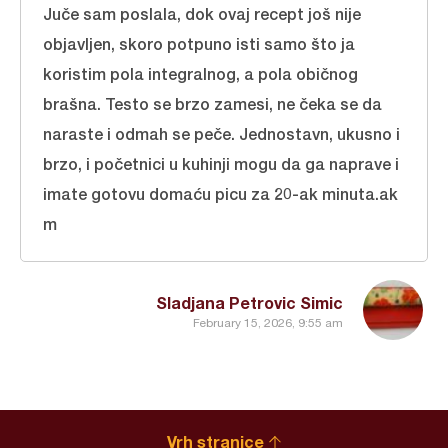
Juče sam poslala, dok ovaj recept još nije
objavljen, skoro potpuno isti samo što ja
koristim pola integralnog, a pola običnog
brašna. Testo se brzo zamesi, ne čeka se da
naraste i odmah se peče. Jednostavn, ukusno i
brzo, i početnici u kuhinji mogu da ga naprave i
imate gotovu domaću picu za 20-ak minuta.ak
m
Sladjana Petrovic Simic
February 15, 2026, 9:55 am
Vrh stranice