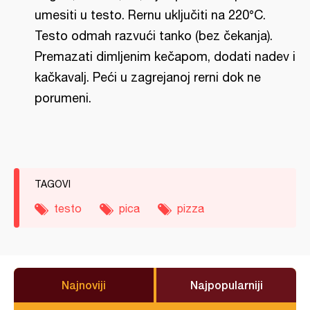
umesiti u testo. Rernu uključiti na 220°C.
Testo odmah razvući tanko (bez čekanja).
Premazati dimljenim kečapom, dodati nadev i
kačkavalj. Peći u zagrejanoj rerni dok ne
porumeni.
TAGOVI
testo
pica
pizza
Najnoviji
Najpopularniji