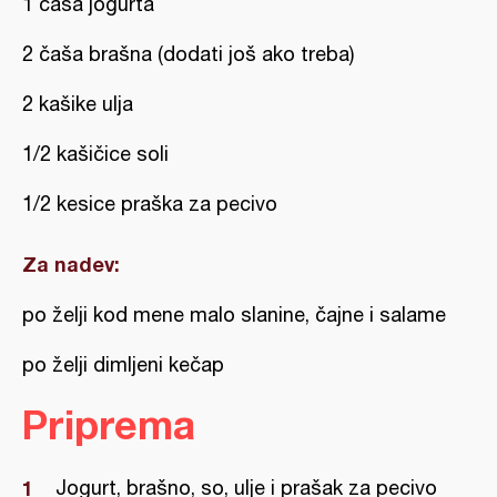
1 čaša jogurta
2 čaša brašna (dodati još ako treba)
2 kašike ulja
1/2 kašičice soli
1/2 kesice praška za pecivo
Za nadev:
po želji kod mene malo slanine, čajne i salame
po želji dimljeni kečap
Priprema
Jogurt, brašno, so, ulje i prašak za pecivo