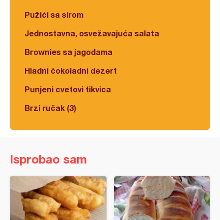
Pužići sa sirom
Jednostavna, osvežavajuća salata
Brownies sa jagodama
Hladni čokoladni dezert
Punjeni cvetovi tikvica
Brzi ručak (3)
Isprobao sam