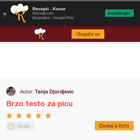
Recepti - Kuvar
Instalirajte
Recepti.com
Besplatna - Google Play
Ulogujte se
Tanja Djordjevic
Autor:
Brzo testo za picu
Dodaj u listu
15 min