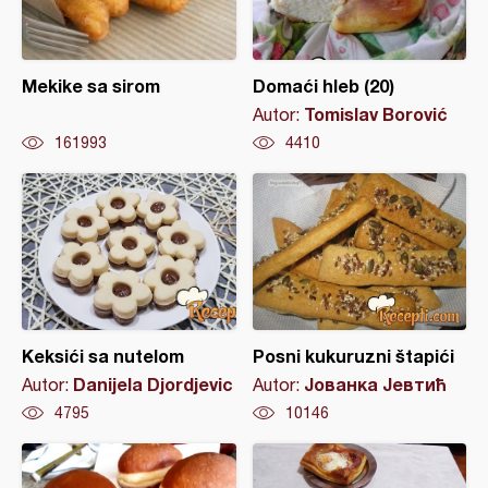
Mekike sa sirom
Domaći hleb (20)
Tomislav Borović
Autor:
161993
4410
Keksići sa nutelom
Posni kukuruzni štapići
Danijela Djordjevic
Јованка Јевтић
Autor:
Autor:
4795
10146