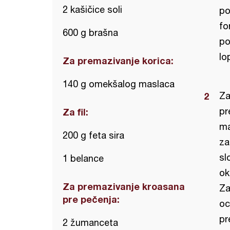
2 kašičice soli
po
fo
600 g brašna
po
lo
Za premazivanje korica:
140 g omekšalog maslaca
Za
pr
Za fil:
ma
200 g feta sira
za
sl
1 belance
ok
Za premazivanje kroasana
Za
pre pečenja:
oc
pr
2 žumanceta