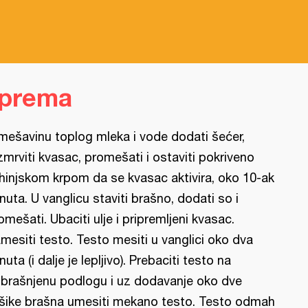
iprema
mešavinu toplog mleka i vode dodati šećer,
zmrviti kvasac, promešati i ostaviti pokriveno
hinjskom krpom da se kvasac aktivira, oko 10-ak
nuta. U vanglicu staviti brašno, dodati so i
omešati. Ubaciti ulje i pripremljeni kvasac.
mesiti testo. Testo mesiti u vanglici oko dva
nuta (i dalje je lepljivo). Prebaciti testo na
brašnjenu podlogu i uz dodavanje oko dve
šike brašna umesiti mekano testo. Testo odmah