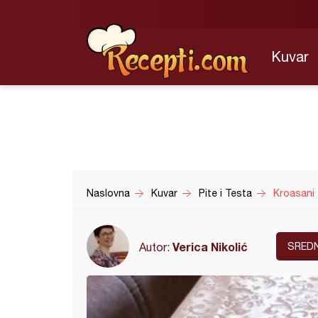
Kuvar
Naslovna
Kuvar
Pite i Testa
Kroasani 
Verica Nikolić
Autor:
SRED