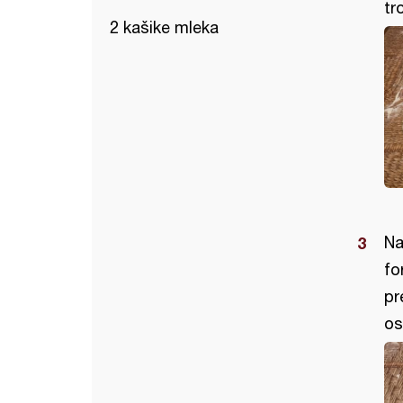
tr
2 kašike mleka
Na
fo
pr
os