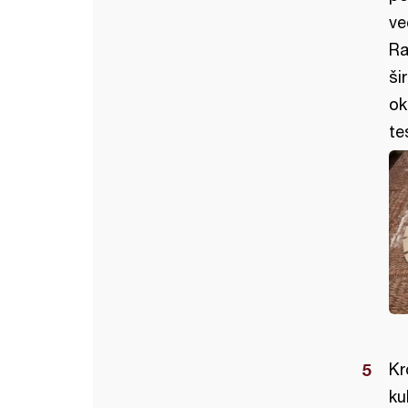
ve
Ra
ši
ok
te
Kr
ku