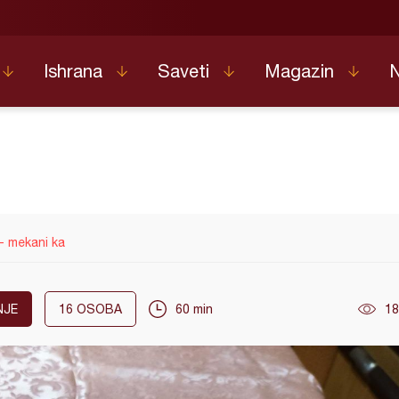
Ishrana
Saveti
Magazin
- mekani ka
NJE
16
OSOBA
60 min
18