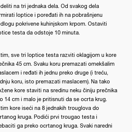
deliti na tri jednaka dela. Od svakog dela
rmirati loptice i poređati ih na pobrašnjenu
dlogu pokrivene kuhinjskom krpom. Ostaviti
ptice testa da odstoje 10 minuta.
tim, sve tri loptice testa razviti oklagijom u kore
ečnika 45 cm. Svaku koru premazati omekšalim
slacem i ređati ih jednu preko druge (i treću,
dnju koru, isto premazati maslacem). Na tako
ožene kore staviti na sredinu neku činiju prečnika
o 14 cm i malo je pritisnuti da se ocrta krug.
tim kore iseći na 8 jednakih trouglova do
rtanog kruga. Podići prvi trougao testa i
ebaciti ga preko ocrtanog kruga. Svaki naredni