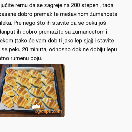
ljučite rernu da se zagreje na 200 stepeni, tada
oasane dobro premažite mešavinom žumanceta
mleka. Pre nego što ih stavite da se peku još
danput ih dobro premažite sa žumancetom i
ekom (tako će vam dobiti jako lep sjaj) i stavite
 se peku 20 minuta, odnosno dok ne dobiju lepu
atno rumenu boju.