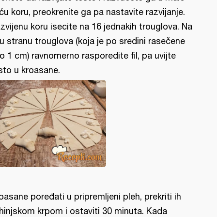
ću koru, preokrenite ga pa nastavite razvijanje.
zvijenu koru isecite na 16 jednakih trouglova. Na
ru stranu trouglova (koja je po sredini rasečene
o 1 cm) ravnomerno rasporedite fil, pa uvijte
sto u kroasane.
oasane poređati u pripremljeni pleh, prekriti ih
hinjskom krpom i ostaviti 30 minuta. Kada