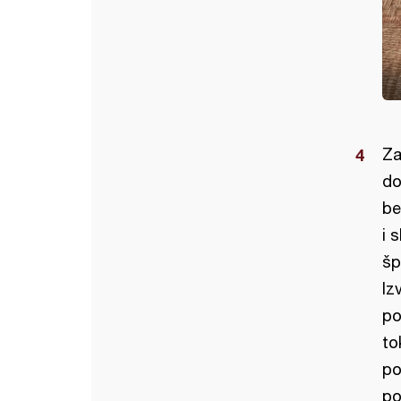
Za 
do
be
i 
šp
Iz
po
to
po
po