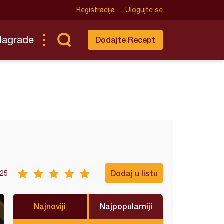
Registracija
Ulogujte se
Nagrade
Dodajte Recept
Dodaj u listu
25
Najnoviji
Najpopularniji