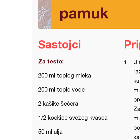
pamuk
Sastojci
Pr
Za testo:
U 
ra
200 ml toplog mleka
ku
200 ml tople vode
mi
pr
2 kašike šećera
Za
1/2 kockice svežeg kvasca
mi
po
50 ml ulja
ka