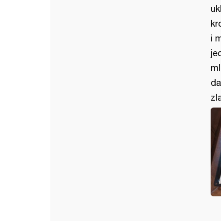
uk
kr
i 
je
ml
da
zl