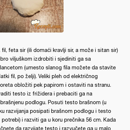
fil, feta sir (ili domaći kravlji sir, a može i sitan sir)
bro viljuškom izdrobiti i sjediniti ga sa
lancetom (umesto slanog fila možete da stavite
slatki fil, po želji). Veliki pleh od električnog
oreta obložiti pek papirom i ostaviti na stranu.
vaditi testo iz frižidera i prebaciti ga na
brašnjenu podlogu. Posuti testo brašnom (u
ku razvijanja posipati brašnom podlogu i testo
 potrebi) i razviti ga u koru prečnika 56 cm. Kada
čnete da razvijate testo i razvučete ga u malo