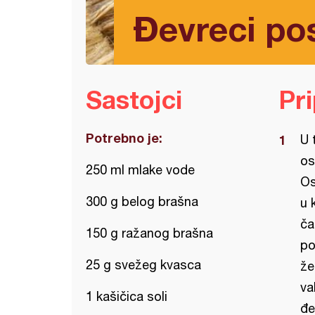
Đevreci pos
Sastojci
Pr
Potrebno je:
U 
os
250 ml mlake vode
Os
300 g belog brašna
u 
ča
150 g ražanog brašna
po
25 g svežeg kvasca
že
va
1 kašičica soli
đe