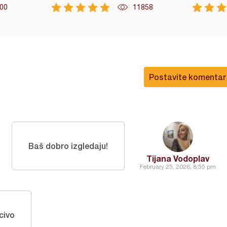
00
11858
Postavite komentar
Baš dobro izgledaju!
Tijana Vodoplav
February 25, 2026, 8:55 pm
civo