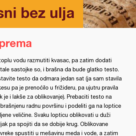
ni bez ulja
iprema
toplu vodu razmutiti kvasac, pa zatim dodati
tale sastojke so, i brašna da bude glatko testo.
tavite testo da odmara jedan sat (ja sam stavila
kesu pa je prenoćilo u frižideru, pa ujutru pravila
k je i lakše za oblikovanje). Prebaciti testo na
brašnjenu radnu površinu i podeliti ga na loptice
ljene veličine. Svaku lopticu oblikovati u duži
ljak pa spojiti da se dobije krug. Oblikovane
vreke spustiti u mešavinu meda i vode, a zatim