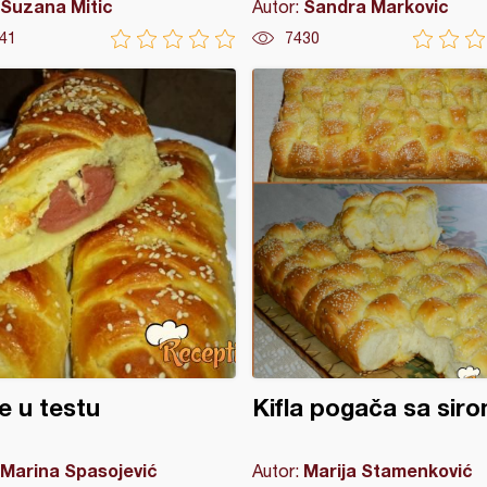
Suzana Mitic
Sandra Markovic
Autor:
41
7430
le u testu
Kifla pogača sa sir
Marina Spasojević
Marija Stamenković
Autor: