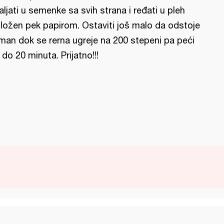
aljati u semenke sa svih strana i ređati u pleh
ložen pek papirom. Ostaviti još malo da odstoje
man dok se rerna ugreje na 200 stepeni pa peći
 do 20 minuta. Prijatno!!!