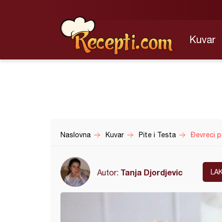
Kuvar
Naslovna
Kuvar
Pite i Testa
Đevreci p
Tanja Djordjevic
Autor:
LA