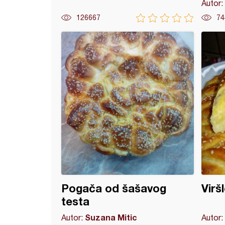
Autor:
126667
74
 pletenica
Pogača od šašavog
Virš
testa
Suzana Mitic
Autor:
Autor: