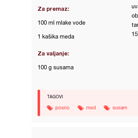
uv
Za premaz:
ob
100 ml mlake vode
ta
15
1 kašika meda
Za valjanje:
100 g susama
TAGOVI
posno
med
susam