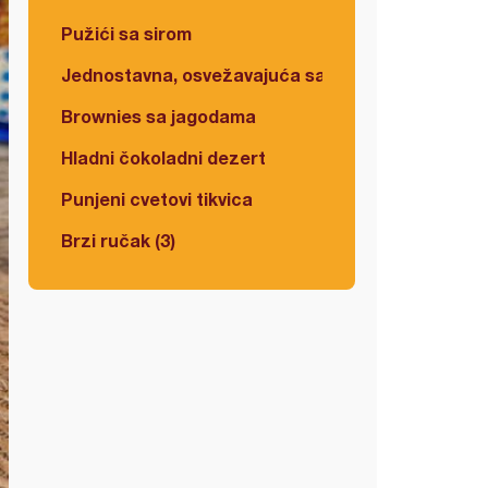
Pužići sa sirom
Jednostavna, osvežavajuća salata
Brownies sa jagodama
Hladni čokoladni dezert
Punjeni cvetovi tikvica
Brzi ručak (3)