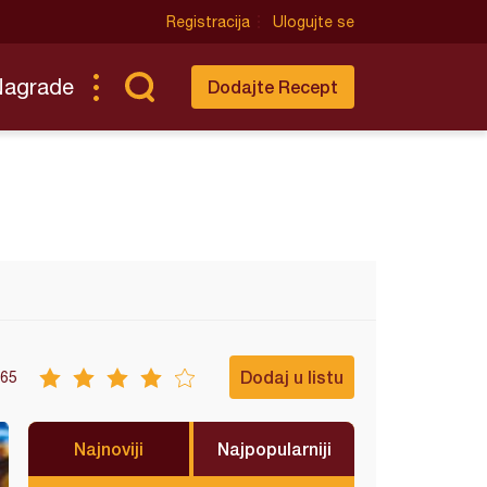
Registracija
Ulogujte se
Nagrade
Dodajte Recept
Dodaj u listu
65
Najnoviji
Najpopularniji