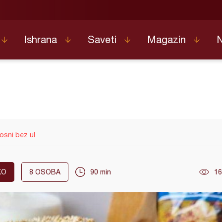
Ishrana
Saveti
Magazin
osni bez ul
KO
8
OSOBA
90 min
16