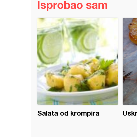
Isprobao sam
late
ane palačinke sa mlevenim mesom
Salata od krompira
Uskr