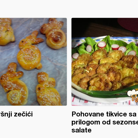
šnji zečići
Pohovane tikvice sa
prilogom od sezons
salate