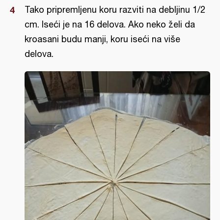
Tako pripremljenu koru razviti na debljinu 1/2
cm. Iseći je na 16 delova. Ako neko želi da
kroasani budu manji, koru iseći na više
delova.