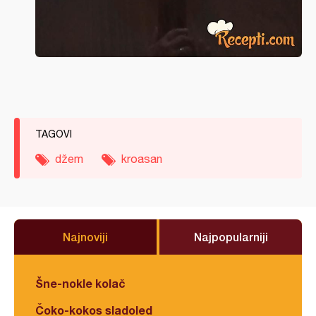
TAGOVI
džem
kroasan
Najnoviji
Najpopularniji
Šne-nokle kolač
Čoko-kokos sladoled