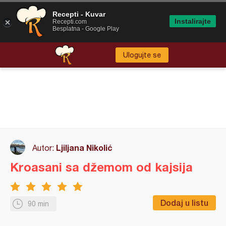
Recepti - Kuvar
Instalirajte
Recepti.com
Besplatna - Google Play
Ulogujte se
Ljiljana Nikolić
Autor:
Kroasani sa džemom od kajsija
Dodaj u listu
90 min