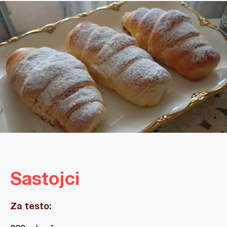
Sastojci
Za testo: