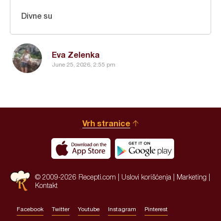
Divne su
Eva Zelenka
June 25, 2026, 2:55 pm
Vrh stranice
© 2009-2026 Recepti.com |
Uslovi korišćenja
|
Marketing
|
Kontakt
Facebook
Twitter
Youtube
Instagram
Pinterest