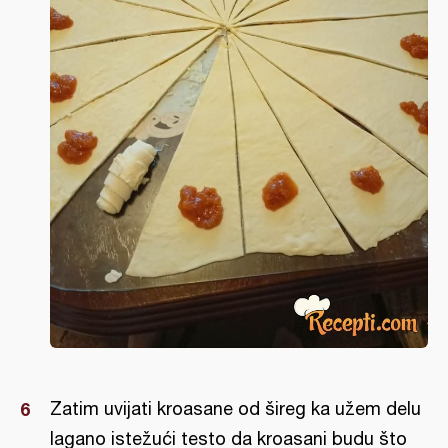
Zatim uvijati kroasane od šireg ka užem delu
lagano istežući testo da kroasani budu što