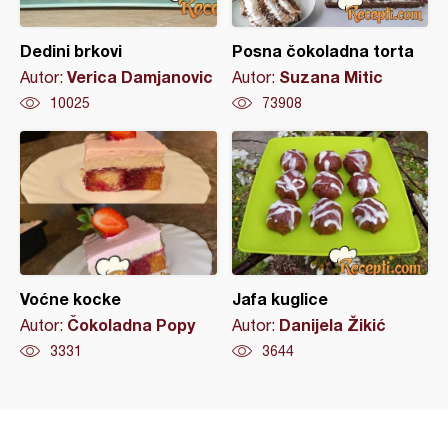
Dedini brkovi
Posna čokoladna torta
Verica Damjanovic
Suzana Mitic
Autor:
Autor:
10025
73908
Voćne kocke
Jafa kuglice
Čokoladna Popy
Danijela Žikić
Autor:
Autor:
3331
3644