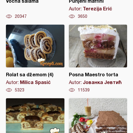
Voćna salama
Punjeni maffini
Terezija Erić
Autor:
20347
3650
Rolat sa džemom (4)
Posna Maestro torta
Milica Spasić
Јованка Јевтић
Autor:
Autor:
5323
11539