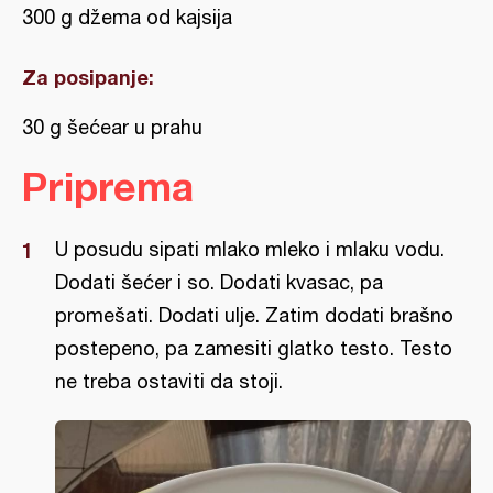
300 g džema od kajsija
Za posipanje:
30 g šećear u prahu
Priprema
U posudu sipati mlako mleko i mlaku vodu.
Dodati šećer i so. Dodati kvasac, pa
promešati. Dodati ulje. Zatim dodati brašno
postepeno, pa zamesiti glatko testo. Testo
ne treba ostaviti da stoji.