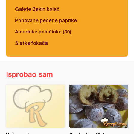
Galete Bakin kolač
Pohovane pečene paprike
Americke palačinke (30)
Slatka fokača
Isprobao sam