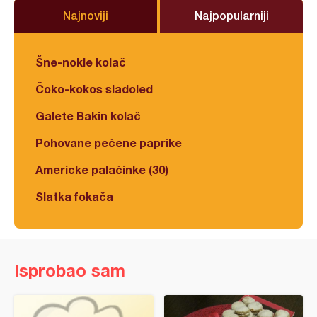
Najnoviji
Najpopularniji
Šne-nokle kolač
Čoko-kokos sladoled
Galete Bakin kolač
Pohovane pečene paprike
Americke palačinke (30)
Slatka fokača
Isprobao sam