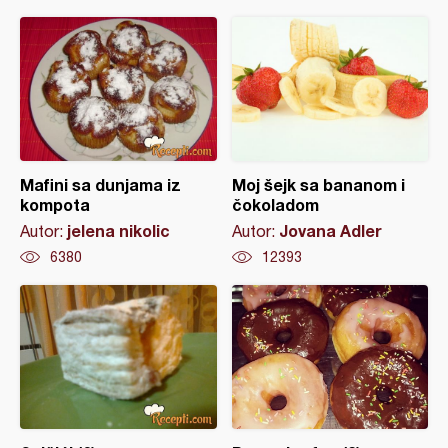
Mafini sa dunjama iz
Moj šejk sa bananom i
kompota
čokoladom
jelena nikolic
Jovana Adler
Autor:
Autor:
6380
12393