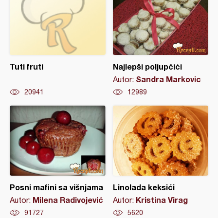
Tuti fruti
Najlepši poljupčići
Sandra Markovic
Autor:
20941
12989
Posni mafini sa višnjama
Linolada keksići
Milena Radivojević
Kristina Virag
Autor:
Autor:
91727
5620