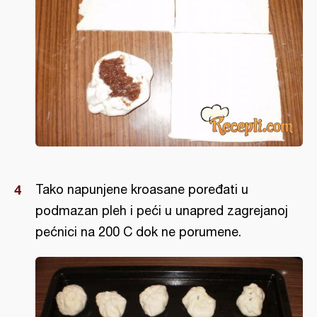
Tako napunjene kroasane poređati u
podmazan pleh i peći u unapred zagrejanoj
pećnici na 200 C dok ne porumene.