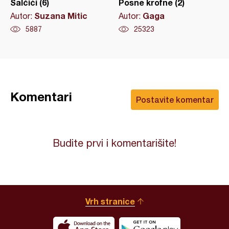
Salčići (6)
Posne krofne (2)
Suzana Mitic
Gaga
Autor:
Autor:
5887
25323
Komentari
Postavite komentar
Budite prvi i komentarišite!
Vrh stranice