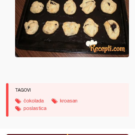
TAGOVI
čokolada
kroasan
poslastica