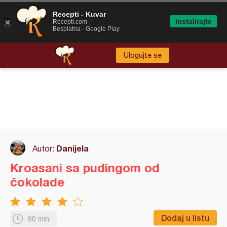
Recepti - Kuvar
Instalirajte
Recepti.com
Besplatna - Google Play
Ulogujte se
Danijela
Autor:
Kroasani sa pudingom od
čokolade
Dodaj u listu
60 min