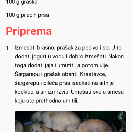
100 g graška
100 g pilećih prsa
Priprema
Izmesati brašno, prašak za pecivo i so. U to
dodati jogurt u vodu i dobro izmešati. Nakon
toga dodati jaja i umutiti, a potom ulje.
Šargarepu i grašak obariti. Krastavce,
šargarepu i pileća prsa iseckati na sitnije
kockice, a sir izmrzviti. Umešati sve u smesu
koju ste prethodno umitili.