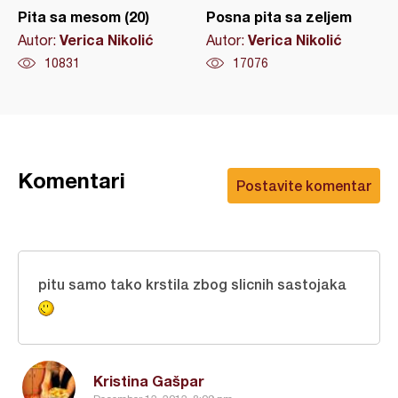
Pita sa mesom (20)
Posna pita sa zeljem
Verica Nikolić
Verica Nikolić
Autor:
Autor:
10831
17076
Komentari
Postavite komentar
pitu samo tako krstila zbog slicnih sastojaka
Kristina Gašpar