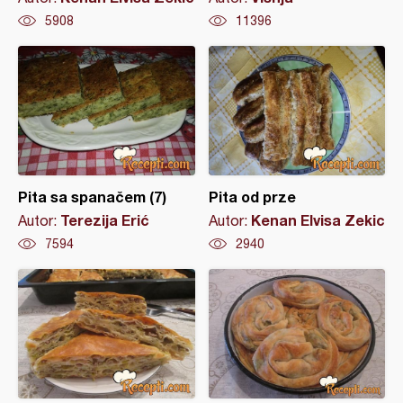
5908
11396
Pita sa spanačem (7)
Pita od prze
Terezija Erić
Kenan Elvisa Zekic
Autor:
Autor:
7594
2940