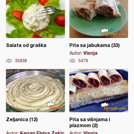
Salata od graška
Pita sa jabukama (33)
Visnja
Autor:
35838
5479
Zeljanica (12)
Pita sa višnjama i
plazmom (2)
Kenan Elvisa Zekic
Visnja
Autor:
Autor: