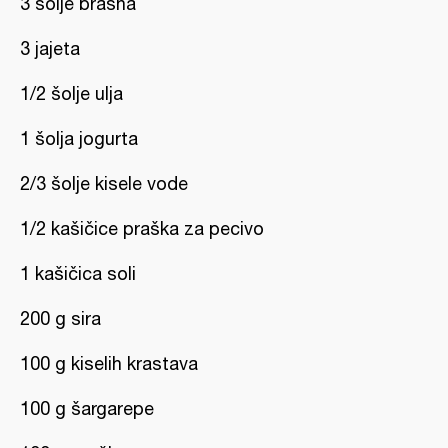
3 šolje brašna
3 jajeta
1/2 šolje ulja
1 šolja jogurta
2/3 šolje kisele vode
1/2 kašičice praška za pecivo
1 kašičica soli
200 g sira
100 g kiselih krastava
100 g šargarepe