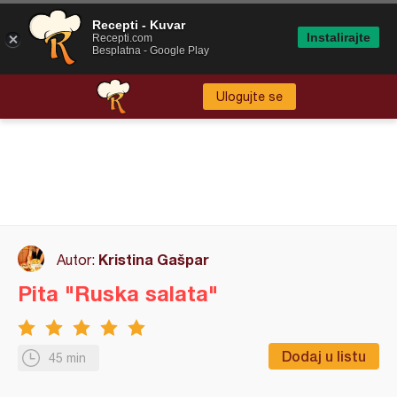
Recepti - Kuvar
Instalirajte
Recepti.com
Besplatna - Google Play
Ulogujte se
Kristina Gašpar
Autor:
Pita "Ruska salata"
Dodaj u listu
45 min