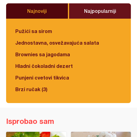
Najnoviji
Najpopularniji
Pužići sa sirom
Jednostavna, osvežavajuća salata
Brownies sa jagodama
Hladni čokoladni dezert
Punjeni cvetovi tikvica
Brzi ručak (3)
Isprobao sam