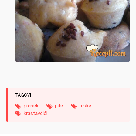
TAGOVI
grašak
pita
ruska
krastavčići