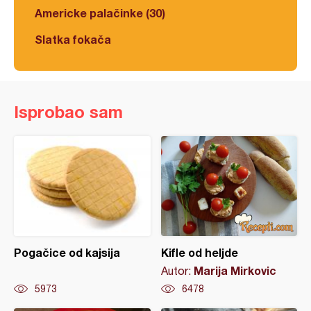
Americke palačinke (30)
Slatka fokača
Isprobao sam
Pogačice od kajsija
Kifle od heljde
Marija Mirkovic
Autor:
5973
6478