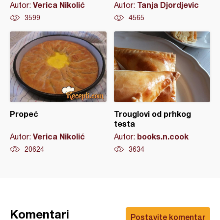
Verica Nikolić
Tanja Djordjevic
Autor:
Autor:
3599
4565
Propeć
Trouglovi od prhkog
testa
Verica Nikolić
books.n.cook
Autor:
Autor:
20624
3634
Komentari
Postavite komentar