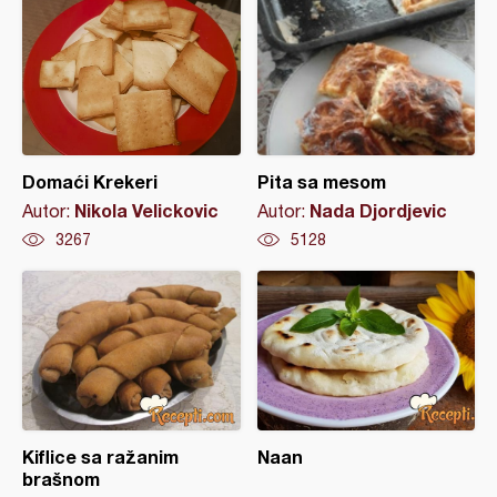
Domaći Krekeri
Pita sa mesom
Nikola Velickovic
Nada Djordjevic
Autor:
Autor:
3267
5128
Kiflice sa ražanim
Naan
brašnom