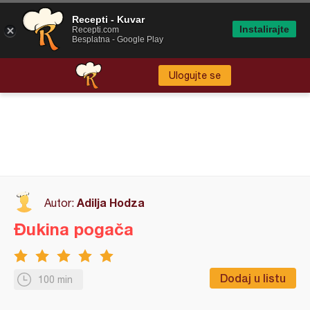
Recepti - Kuvar
Instalirajte
Recepti.com
Besplatna - Google Play
Ulogujte se
Adilja Hodza
Autor:
Đukina pogača
Dodaj u listu
100 min