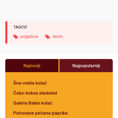
TAGOVI
pogačice
testo
Najnoviji
Najpopularniji
Šne-nokle kolač
Čoko-kokos sladoled
Galete Bakin kolač
Pohovane pečene paprike