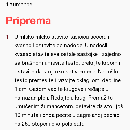
1 žumance
Priprema
U mlako mleko stavite kašičicu šećera i
kvasac i ostavite da nadođe. U nadošli
kvasac stavite sve ostale sastojke i zajedno
sa brašnom umesite testo, prekrijte krpom i
ostavite da stoji oko sat vremena. Nadošlo
testo premesite i razvijte oklagijom, debljine
1 cm. Čašom vadite krugove i ređajte u
namazan pleh. Ređajte u krug. Premažite
umućenim žumancetom. ostavite da stoji još
10 minuta i onda pecite u zagrejanoj pećnici
na 250 stepeni oko pola sata.