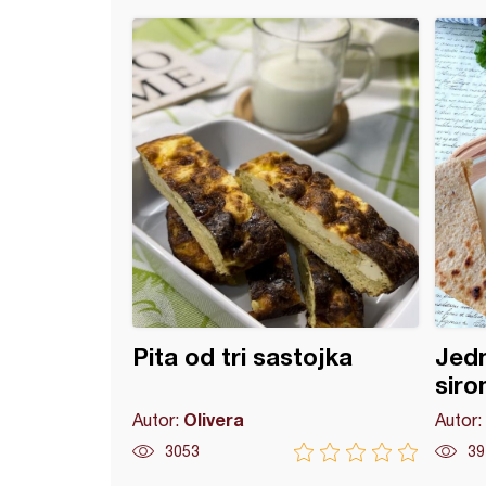
stavni ručak sa Halumi sirom
Pita od tri sastojka
Jedn
siro
Olivera
Autor:
Autor:
3053
39