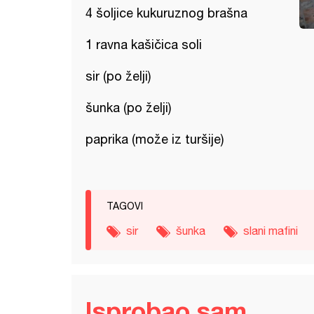
4 šoljice kukuruznog brašna
1 ravna kašičica soli
sir (po želji)
šunka (po želji)
paprika (može iz turšije)
TAGOVI
sir
šunka
slani mafini
Isprobao sam