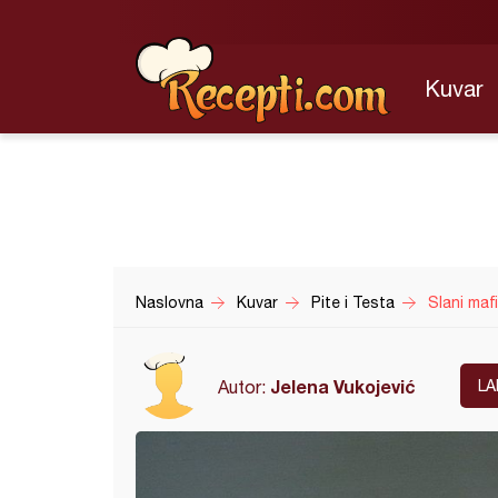
Kuvar
Naslovna
Kuvar
Pite i Testa
Slani mafi
Jelena Vukojević
Autor:
LA