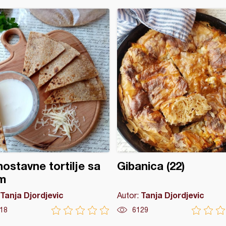
ostavne tortilje sa
Gibanica (22)
m
Tanja Djordjevic
Tanja Djordjevic
Autor:
18
6129