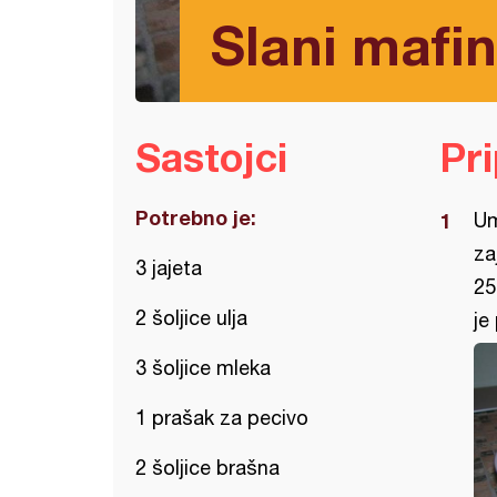
Slani mafini
Sastojci
Pr
Potrebno je:
Um
za
3 jajeta
25
2 šoljice ulja
je
3 šoljice mleka
1 prašak za pecivo
2 šoljice brašna