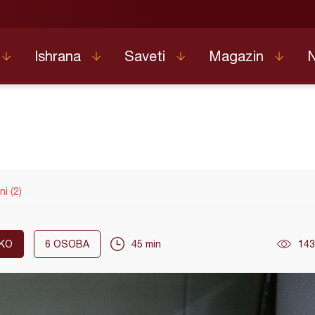
Ishrana
Saveti
Magazin
ni (2)
KO
6
OSOBA
45 min
143