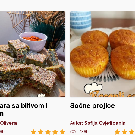
ara sa blitvom i
Sočne projice
m
Olivera
Sofija Cvjeticanin
Autor:
90
7860