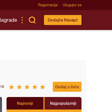
Registracija
Ulogujte se
Nagrade
Dodajte Recept
Dodaj u listu
18
Najnoviji
Najpopularniji