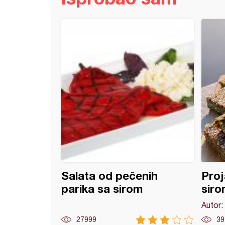
i rezanci (6)
Salata od pečenih
Proj
parika sa sirom
siro
Autor:
27999
39