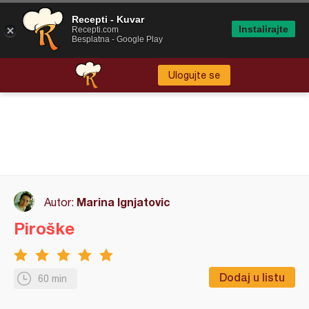
Recepti - Kuvar
Instalirajte
Recepti.com
Besplatna - Google Play
Ulogujte se
Marina Ignjatovic
Autor:
Piroške
Dodaj u listu
60 min