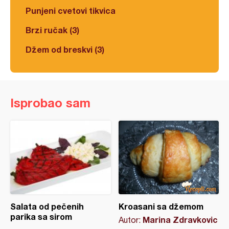
Punjeni cvetovi tikvica
Brzi ručak (3)
Džem od breskvi (3)
Isprobao sam
Salata od pečenih
Kroasani sa džemom
parika sa sirom
Marina Zdravkovic
Autor: