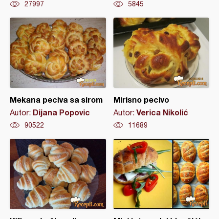
27997
5845
Mekana peciva sa sirom
Mirisno pecivo
Dijana Popovic
Verica Nikolić
Autor:
Autor:
90522
11689