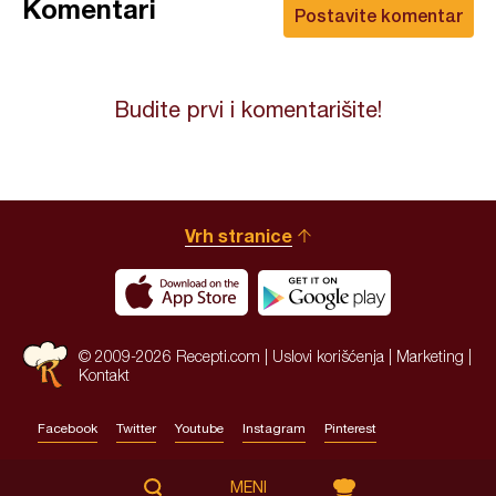
Komentari
Postavite komentar
Budite prvi i komentarišite!
Vrh stranice
© 2009-2026 Recepti.com |
Uslovi korišćenja
|
Marketing
|
Kontakt
Facebook
Twitter
Youtube
Instagram
Pinterest
Site by:
HALO