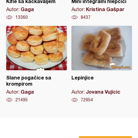
Kifle sa kačkavaljem
Mini integralni hlepčići
Gaga
Kristina Gašpar
Autor:
Autor:
13360
8437
Slane pogačice sa
Lepinjice
krompirom
Gaga
Jovana Vujicic
Autor:
Autor:
21495
72954