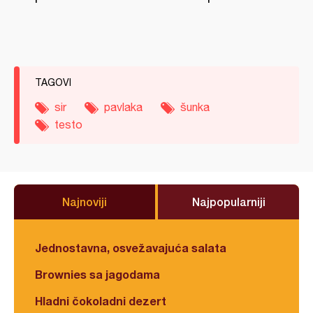
TAGOVI
sir
pavlaka
šunka
testo
Najnoviji
Najpopularniji
Jednostavna, osvežavajuća salata
Brownies sa jagodama
Hladni čokoladni dezert