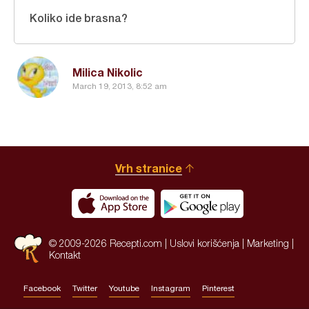
Koliko ide brasna?
Milica Nikolic
March 19, 2013, 8:52 am
Vrh stranice
© 2009-2026 Recepti.com |
Uslovi korišćenja
|
Marketing
|
Kontakt
Facebook
Twitter
Youtube
Instagram
Pinterest