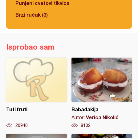
Punjeni cvetovi tikvica
Brzi ručak (3)
Isprobao sam
Tuti fruti
Babadakija
Verica Nikolić
Autor:
20940
8102