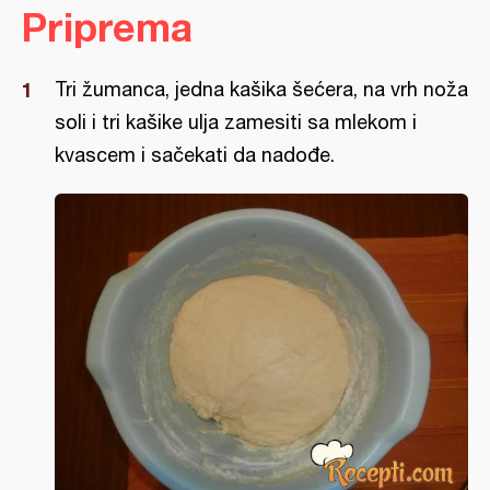
Priprema
Tri žumanca, jedna kašika šećera, na vrh noža
soli i tri kašike ulja zamesiti sa mlekom i
kvascem i sačekati da nadođe.