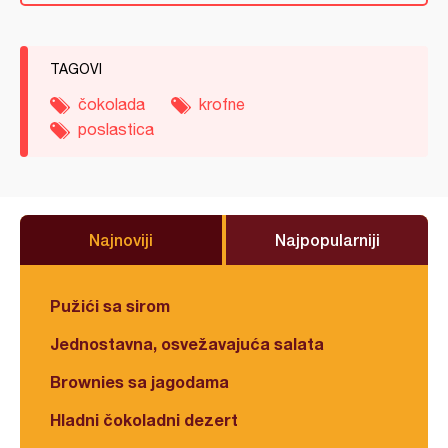
TAGOVI
čokolada
krofne
poslastica
Najnoviji
Najpopularniji
Pužići sa sirom
Jednostavna, osvežavajuća salata
Brownies sa jagodama
Hladni čokoladni dezert