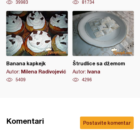
39983
81734
Banana kapkejk
Štrudlice sa džemom
Milena Radivojević
Ivana
Autor:
Autor:
5409
4296
Komentari
Postavite komentar