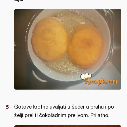
Gotove krofne uvaljati u šećer u prahu i po
želji preliti čokoladnim prelivom. Prijatno.