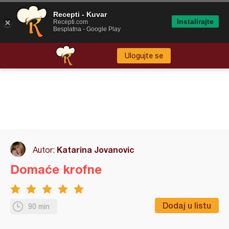
Recepti - Kuvar
Instalirajte
Recepti.com
Besplatna - Google Play
Ulogujte se
Katarina Jovanovic
Autor:
Domaće krofne
Dodaj u listu
90 min