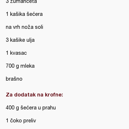
3 žumanceta
1 kašika šećera
na vrh noža soli
3 kašike ulja
1 kvasac
700 g mleka
brašno
Za dodatak na krofne:
400 g šećera u prahu
1 čoko preliv