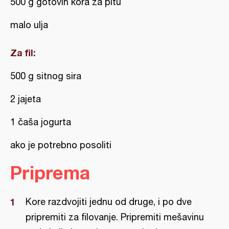
500 g gotovih kora za pitu
malo ulja
Za fil:
500 g sitnog sira
2 jajeta
1 čaša jogurta
ako je potrebno posoliti
Priprema
Kore razdvojiti jednu od druge, i po dve
pripremiti za filovanje. Pripremiti mešavinu