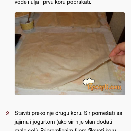
vode i ulja i prvu koru poprskati.
Staviti preko nje drugu koru. Sir pomešati sa
jajima i jogurtom (ako sir nije slan dodati
malo soli). Pripremljenim filom filovati koru.