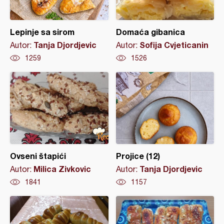
Lepinje sa sirom
Domaća gibanica
Tanja Djordjevic
Sofija Cvjeticanin
Autor:
Autor:
1259
1526
Ovseni štapići
Projice (12)
Milica Zivkovic
Tanja Djordjevic
Autor:
Autor:
1841
1157