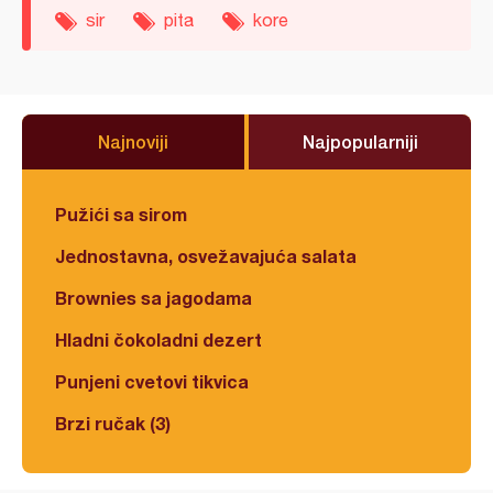
sir
pita
kore
Najnoviji
Najpopularniji
Pužići sa sirom
Jednostavna, osvežavajuća salata
Brownies sa jagodama
Hladni čokoladni dezert
Punjeni cvetovi tikvica
Brzi ručak (3)