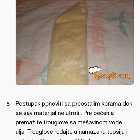
Postupak ponoviti sa preostalim korama dok
se sav materijal ne utroši. Pre pečenja
premažite trouglove sa mešavinom vode i
ulja. Trouglove ređajte u namazanu tepsiju i