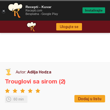
Recepti - Kuvar
Instalirajte
Recepti.com
Besplatna - Google Play
Ulogujte se
Adilja Hodza
Autor:
Trouglovi sa sirom (2)
Dodaj u listu
60 min