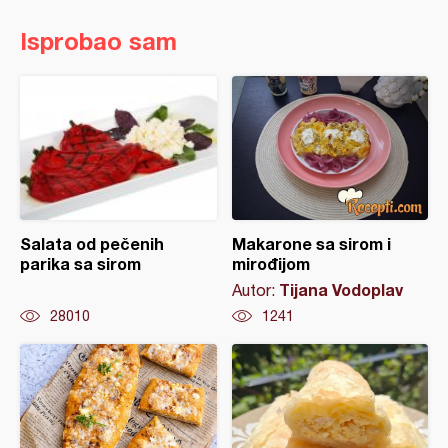
Isprobao sam
Salata od pečenih
Makarone sa sirom i
parika sa sirom
mirođijom
Tijana Vodoplav
Autor:
28010
1241