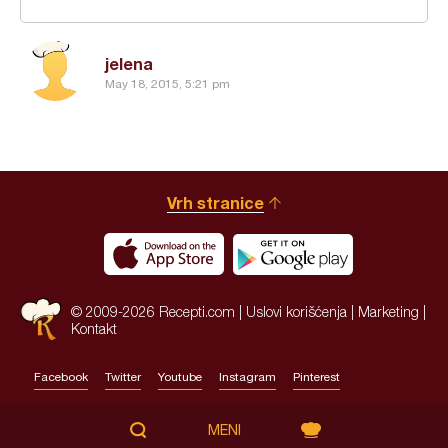
jelena
May 18, 2015, 5:21 pm
Vrh stranice
© 2009-2026 Recepti.com |
Uslovi korišćenja
|
Marketing
|
Kontakt
Facebook
Twitter
Youtube
Instagram
Pinterest
Site by:
HALO