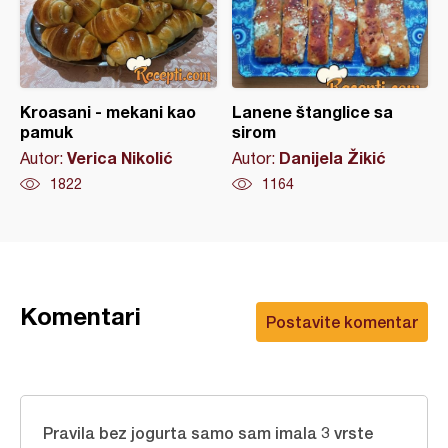
Kroasani - mekani kao
Lanene štanglice sa
pamuk
sirom
Verica Nikolić
Danijela Žikić
Autor:
Autor:
1822
1164
Komentari
Postavite komentar
Pravila bez jogurta samo sam imala 3 vrste