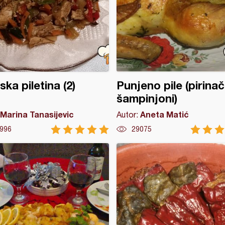
ska piletina (2)
Punjeno pile (pirinač
šampinjoni)
Marina Tanasijevic
Aneta Matić
Autor:
996
29075