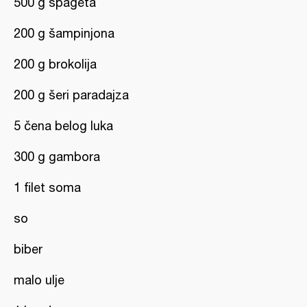
500 g špageta
200 g šampinjona
200 g brokolija
200 g šeri paradajza
5 čena belog luka
300 g gambora
1 filet soma
so
biber
malo ulje