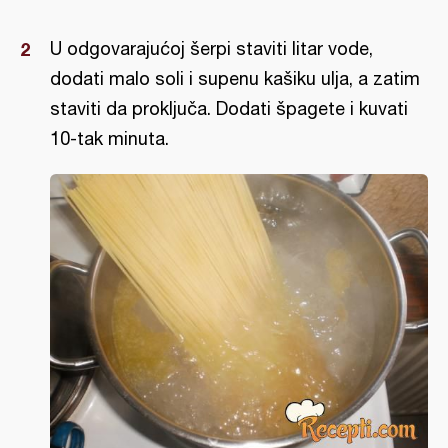
U odgovarajućoj šerpi staviti litar vode,
dodati malo soli i supenu kašiku ulja, a zatim
staviti da proključa. Dodati špagete i kuvati
10-tak minuta.