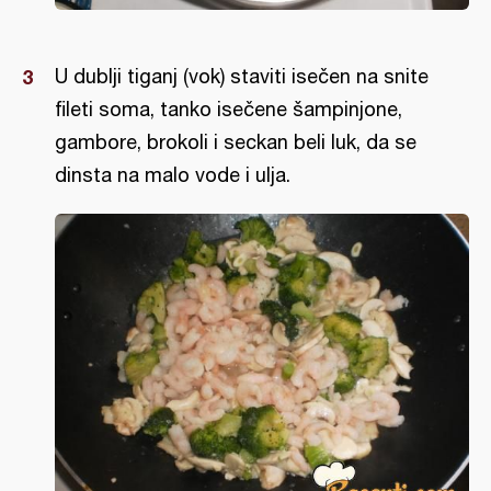
U dublji tiganj (vok) staviti isečen na snite
fileti soma, tanko isečene šampinjone,
gambore, brokoli i seckan beli luk, da se
dinsta na malo vode i ulja.