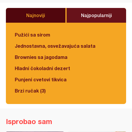
Najnoviji
Najpopularniji
Pužići sa sirom
Jednostavna, osvežavajuća salata
Brownies sa jagodama
Hladni čokoladni dezert
Punjeni cvetovi tikvica
Brzi ručak (3)
Isprobao sam