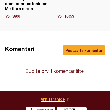
domaćom testeninom i
Mizithra sirom
8806
10053
Komentari
Postavite komentar
Budite prvi i komentarišite!
Vrh stranice