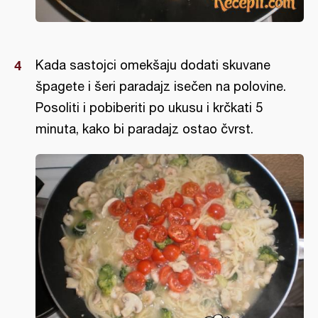
Kada sastojci omekšaju dodati skuvane
špagete i šeri paradajz isečen na polovine.
Posoliti i pobiberiti po ukusu i krčkati 5
minuta, kako bi paradajz ostao čvrst.