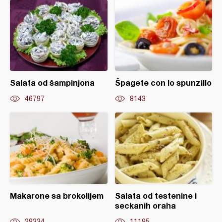
Salata od šampinjona
Špagete con lo spunzillo
46797
8143
Makarone sa brokolijem
Salata od testenine i
seckanih oraha
29334
11195