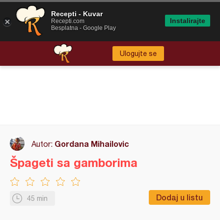
Recepti - Kuvar
Instalirajte
Recepti.com
Besplatna - Google Play
Ulogujte se
Gordana Mihailovic
Autor:
Špageti sa gamborima
Dodaj u listu
45 min