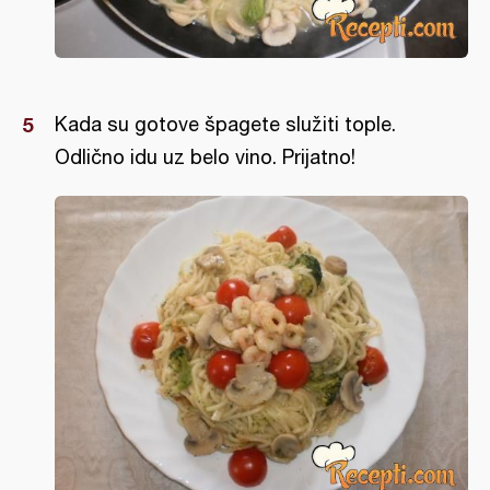
Kada su gotove špagete služiti tople.
Odlično idu uz belo vino. Prijatno!