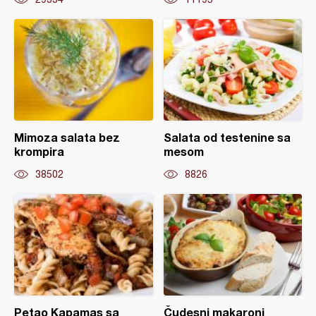
Mimoza salata bez
Salata od testenine sa
krompira
mesom
38502
8826
Petao Kapamas sa
Čudesni makaroni