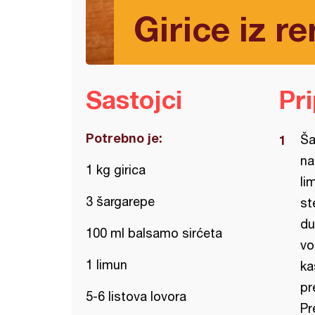
Girice iz r
Sastojci
Pr
Potrebno je:
Ša
na
1 kg girica
li
3 šargarepe
st
du
100 ml balsamo sirćeta
vo
1 limun
ka
pr
5-6 listova lovora
Pr