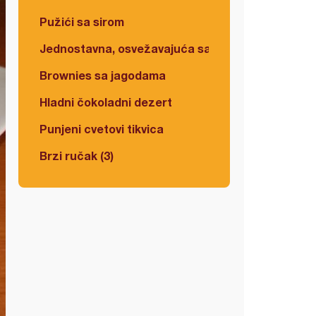
Pužići sa sirom
Jednostavna, osvežavajuća salata
Brownies sa jagodama
Hladni čokoladni dezert
Punjeni cvetovi tikvica
Brzi ručak (3)