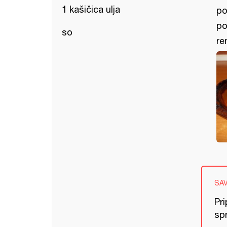
1 kašičica ulja
po
po
so
re
SA
Pri
spr