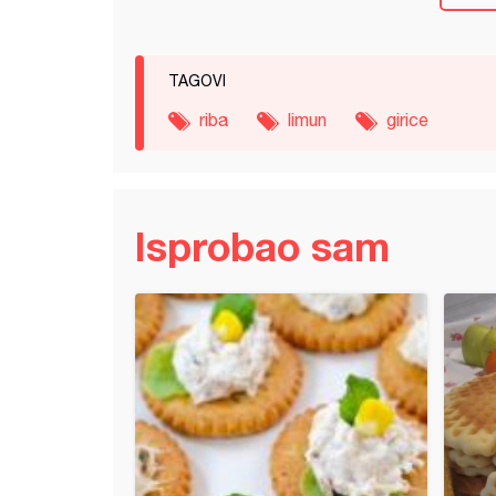
TAGOVI
riba
limun
girice
Isprobao sam
leti