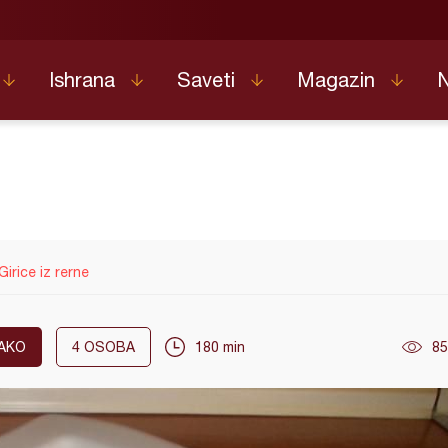
Ishrana
Saveti
Magazin
Girice iz rerne
AKO
4
OSOBA
180 min
85