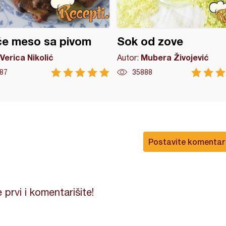
će meso sa pivom
Sok od zove
Verica Nikolić
Mubera Živojević
Autor:
87
35888
Postavite komentar
 prvi i komentarišite!