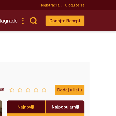
Registracija
Ulogujte se
Nagrade
Dodajte Recept
Dodaj u listu
05
Najnoviji
Najpopularniji