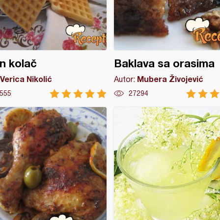
n kolač
Baklava sa orasima
Verica Nikolić
Mubera Živojević
Autor:
555
27294