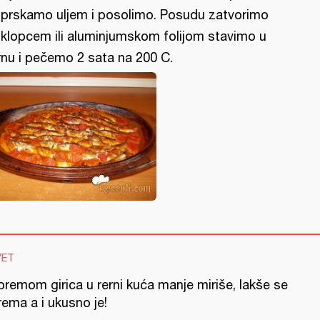
prskamo uljem i posolimo. Posudu zatvorimo
klopcem ili aluminjumskom folijom stavimo u
rnu i pečemo 2 sata na 200 C.
VET
premom girica u rerni kuća manje miriše, lakše se
ema a i ukusno je!