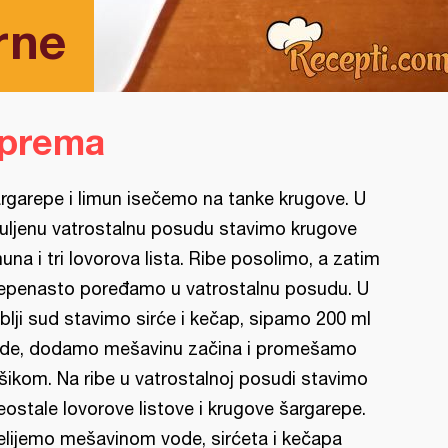
erne
iprema
rgarepe i limun isečemo na tanke krugove. U
uljenu vatrostalnu posudu stavimo krugove
muna i tri lovorova lista. Ribe posolimo, a zatim
epenasto poređamo u vatrostalnu posudu. U
blji sud stavimo sirće i kečap, sipamo 200 ml
de, dodamo mešavinu začina i promešamo
šikom. Na ribe u vatrostalnoj posudi stavimo
eostale lovorove listove i krugove šargarepe.
elijemo mešavinom vode, sirćeta i kečapa