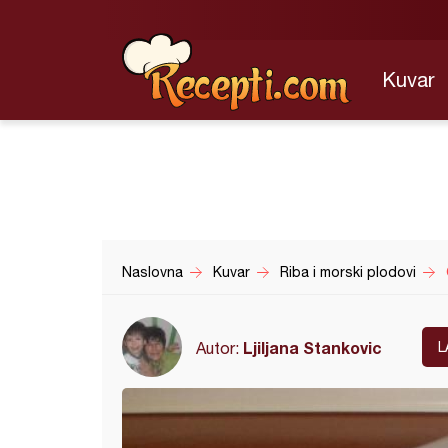
Kuvar
Naslovna
Kuvar
Riba i morski plodovi
Ljiljana Stankovic
Autor:
L