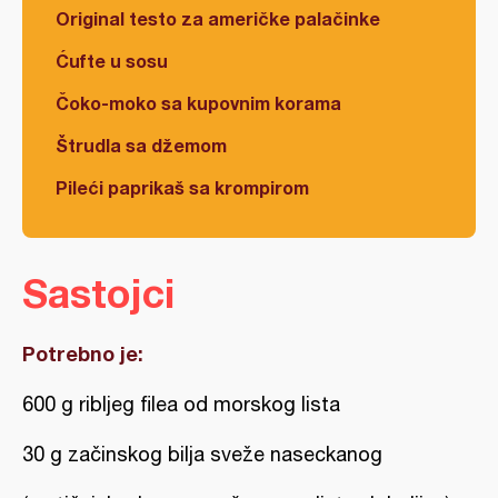
Original testo za američke palačinke
Ćufte u sosu
Čoko-moko sa kupovnim korama
Štrudla sa džemom
Pileći paprikaš sa krompirom
Sastojci
Potrebno je:
600 g ribljeg filea od morskog lista
30 g začinskog bilja sveže naseckanog