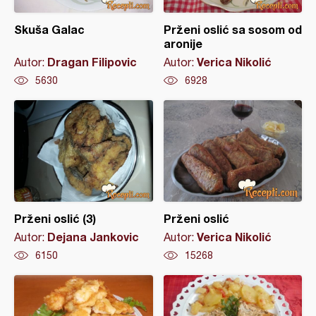
Skuša Galac
Prženi oslić sa sosom od
aronije
Dragan Filipovic
Verica Nikolić
Autor:
Autor:
5630
6928
Prženi oslić (3)
Prženi oslić
Dejana Jankovic
Verica Nikolić
Autor:
Autor:
6150
15268