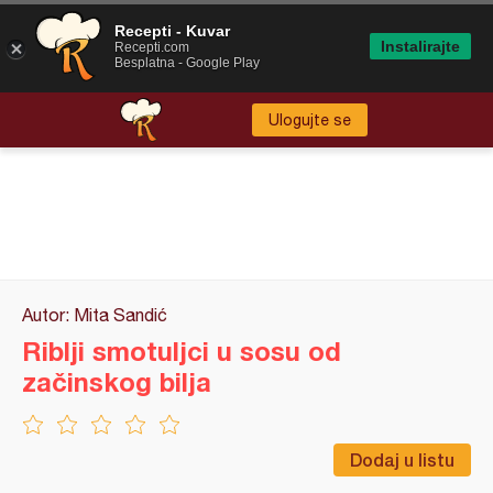
Recepti - Kuvar
Instalirajte
Recepti.com
Besplatna - Google Play
Ulogujte se
Autor: Mita Sandić
Riblji smotuljci u sosu od
začinskog bilja
Dodaj u listu