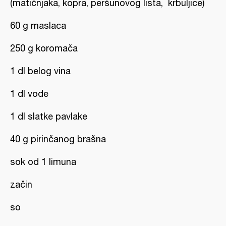
(matičnjaka, kopra, peršunovog lista, krbuljice)
60 g maslaca
250 g koromača
1 dl belog vina
1 dl vode
1 dl slatke pavlake
40 g pirinčanog brašna
sok od 1 limuna
začin
so