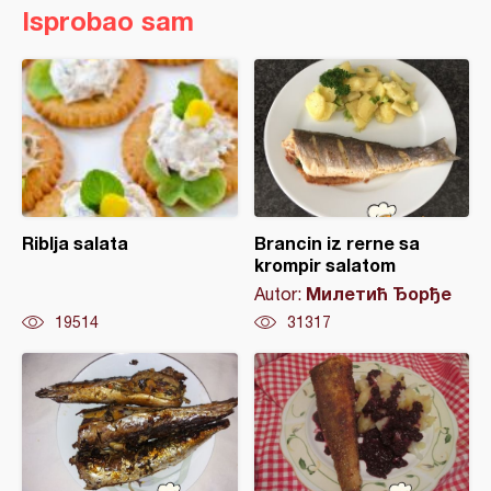
Isprobao sam
Riblja salata
Brancin iz rerne sa
krompir salatom
Милетић Ђорђе
Autor:
19514
31317