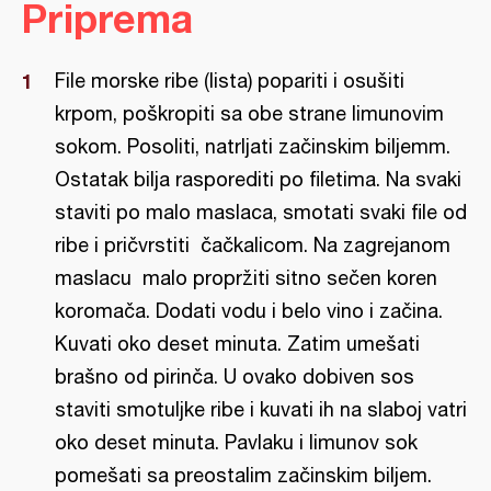
Priprema
File morske ribe (lista) popariti i osušiti
krpom, poškropiti sa obe strane limunovim
sokom. Posoliti, natrljati začinskim biljemm.
Ostatak bilja rasporediti po filetima. Na svaki
staviti po malo maslaca, smotati svaki file od
ribe i pričvrstiti čačkalicom. Na zagrejanom
maslacu malo propržiti sitno sečen koren
koromača. Dodati vodu i belo vino i začina.
Kuvati oko deset minuta. Zatim umešati
brašno od pirinča. U ovako dobiven sos
staviti smotuljke ribe i kuvati ih na slaboj vatri
oko deset minuta. Pavlaku i limunov sok
pomešati sa preostalim začinskim biljem.