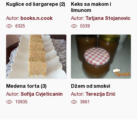
Kuglice od šargarepe (2)
Keks sa makom i
limunom
books.n.cook
Tatjana Stojanovic
Autor:
Autor:
6325
5539
Medena torta (3)
Džem od smokvi
Sofija Cvjeticanin
Terezija Erić
Autor:
Autor:
10935
3661