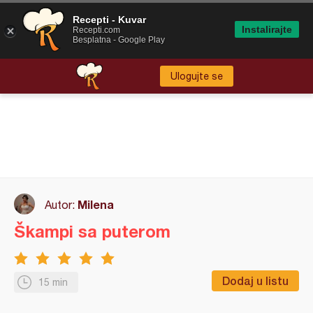
Recepti - Kuvar
Instalirajte
Recepti.com
Besplatna - Google Play
Ulogujte se
Milena
Autor:
Škampi sa puterom
Dodaj u listu
15 min