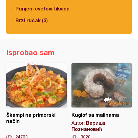
Punjeni cvetovi tikvica
Brzi ručak (3)
Isprobao sam
Škampi na primorski
Kuglof sa malinama
način
Верица
Autor:
Познановић
24703
3028