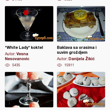
*White Lady* koktel
Baklava sa orasima i
suvim groždjem
Vesna
Autor:
Nesovanovic
Danijela Žikić
Autor:
5435
15911