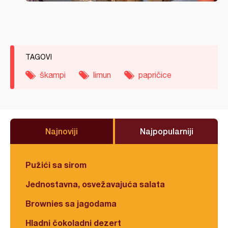
TAGOVI
škampi
limun
papričice
Najnoviji
Najpopularniji
Pužići sa sirom
Jednostavna, osvežavajuća salata
Brownies sa jagodama
Hladni čokoladni dezert