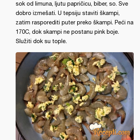
sok od limuna, ljutu papričicu, biber, so. Sve
dobro izmešati. U tepsiju staviti škampi,
zatim rasporediti puter preko škampi. Peći na
170C, dok skampi ne postanu pink boje.
Služiti dok su tople.