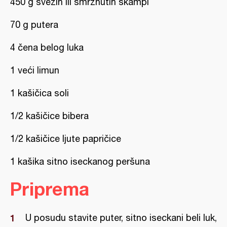
450 g svežih ili smrznutih škampi
70 g putera
4 čena belog luka
1 veći limun
1 kašičica soli
1/2 kašičice bibera
1/2 kašičice ljute papričice
1 kašika sitno iseckanog peršuna
Priprema
U posudu stavite puter, sitno iseckani beli luk,