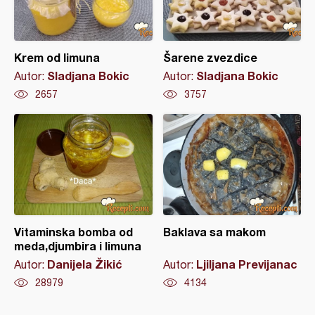
Krem od limuna
Šarene zvezdice
Sladjana Bokic
Sladjana Bokic
Autor:
Autor:
2657
3757
Vitaminska bomba od
Baklava sa makom
meda,djumbira i limuna
Danijela Žikić
Ljiljana Previjanac
Autor:
Autor:
28979
4134