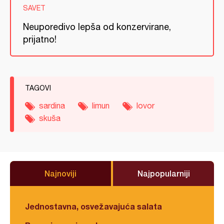
SAVET
Neuporedivo lepša od konzervirane,
prijatno!
TAGOVI
sardina
limun
lovor
skuša
Najnoviji
Najpopularniji
Jednostavna, osvežavajuća salata