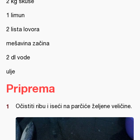
2 kg skuše
1 limun
2 lista lovora
mešavina začina
2 dl vode
ulje
Priprema
Očistiti ribu i iseći na parčiće željene veličine.