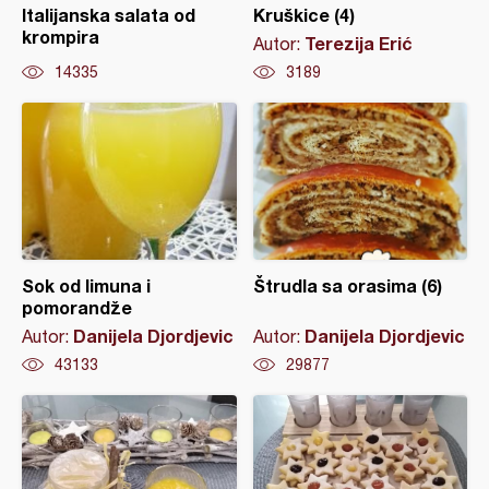
Italijanska salata od
Kruškice (4)
krompira
Terezija Erić
Autor:
14335
3189
Sok od limuna i
Štrudla sa orasima (6)
pomorandže
Danijela Djordjevic
Danijela Djordjevic
Autor:
Autor:
43133
29877