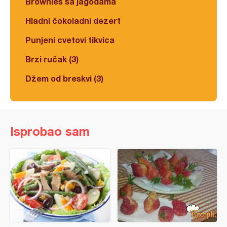
Brownies sa jagodama
Hladni čokoladni dezert
Punjeni cvetovi tikvica
Brzi ručak (3)
Džem od breskvi (3)
Isprobao sam