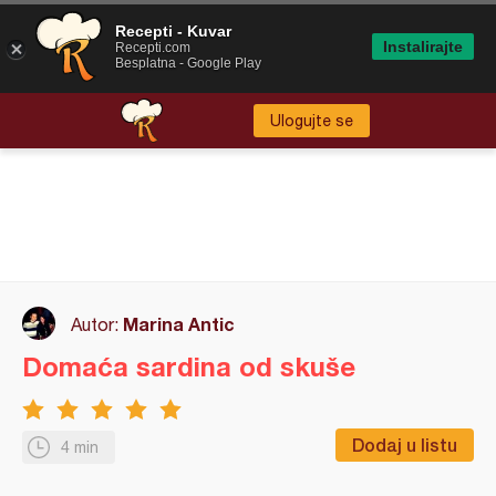
Recepti - Kuvar
Instalirajte
Recepti.com
Besplatna - Google Play
Ulogujte se
Marina Antic
Autor:
Domaća sardina od skuše
Dodaj u listu
4 min