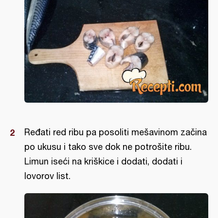
Ređati red ribu pa posoliti mešavinom začina
po ukusu i tako sve dok ne potrošite ribu.
Limun iseći na kriškice i dodati, dodati i
lovorov list.