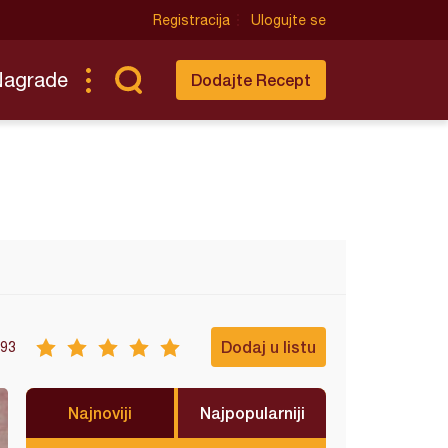
Registracija
Ulogujte se
Nagrade
Dodajte Recept
Dodaj u listu
93
Najnoviji
Najpopularniji