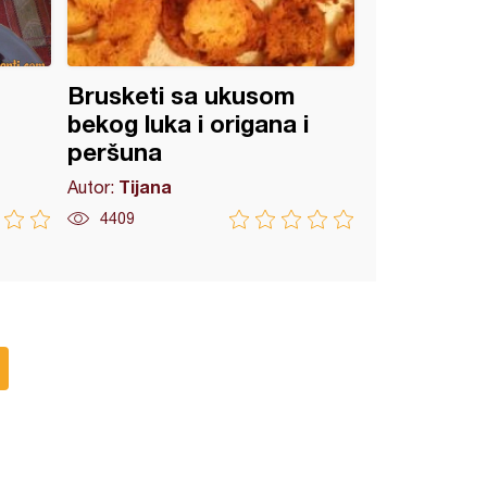
Brusketi sa ukusom
bekog luka i origana i
peršuna
Tijana
Autor:
4409