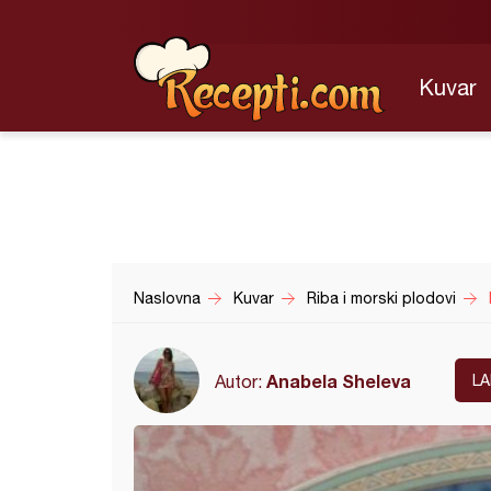
Kuvar
Naslovna
Kuvar
Riba i morski plodovi
Anabela Sheleva
Autor:
L