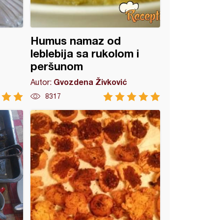
Humus namaz od
leblebija sa rukolom i
peršunom
Gvozdena Živković
Autor:
8317