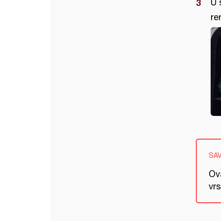
U 
re
SA
Ov
vrs