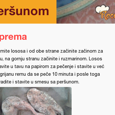
peršunom
iprema
mite lososa i od obe strane začinite začinom za
bu, na gornju stranu začinite i ruzmarinom. Losos
avite u tavu na papirom za pečenje i stavite u već
grijanu rernu da se peče 10 minuta i posle toga
vadite i stavite u smesu sa peršunom.