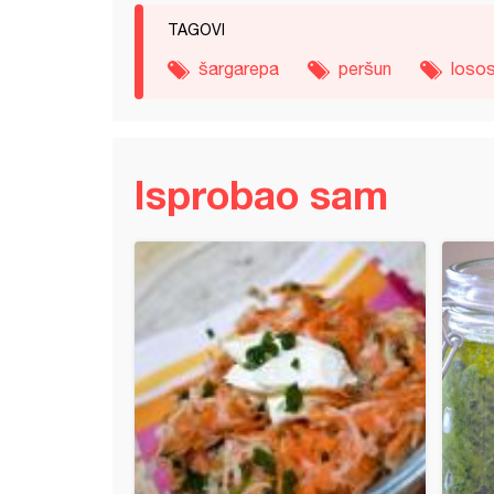
TAGOVI
šargarepa
peršun
loso
Isprobao sam
 namaz od leblebija sa rukolom i peršunom