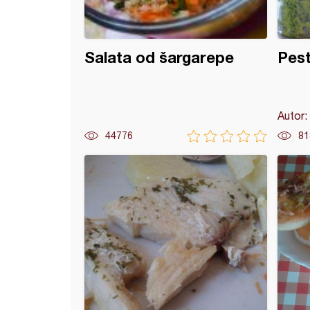
Salata od šargarepe
Pes
Autor:
44776
81
eti sa ukusom bekog luka i origana i peršuna