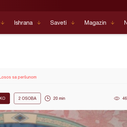
Ishrana
Saveti
Magazin
Losos sa peršunom
AKO
2
OSOBA
20 min
46