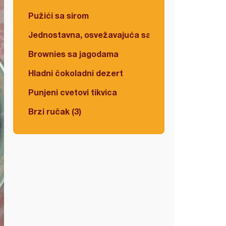
Pužići sa sirom
Jednostavna, osvežavajuća salata
Brownies sa jagodama
Hladni čokoladni dezert
Punjeni cvetovi tikvica
Brzi ručak (3)