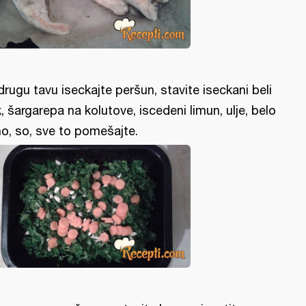
drugu tavu iseckajte peršun, stavite iseckani beli
k, šargarepa na kolutove, iscedeni limun, ulje, belo
no, so, sve to pomešajte.