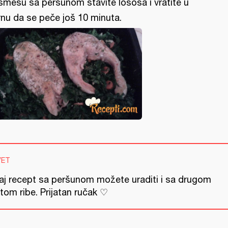
smesu sa peršunom stavite lososa i vratite u
rnu da se peče još 10 minuta.
VET
aj recept sa peršunom možete uraditi i sa drugom
tom ribe. Prijatan ručak ♡