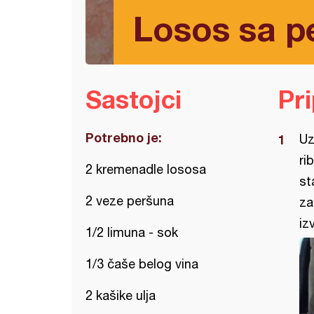
Losos sa 
Sastojci
Pr
Potrebno je:
Uz
ri
2 kremenadle lososa
st
2 veze peršuna
za
iz
1/2 limuna - sok
1/3 čaše belog vina
2 kašike ulja