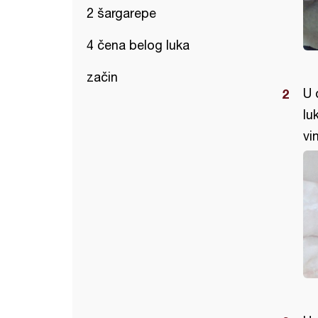
2 šargarepe
4 čena belog luka
začin
U 
lu
vi