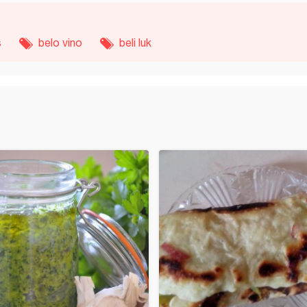
s
belo vino
beli luk