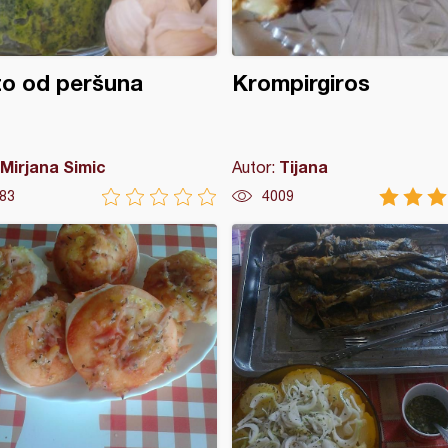
to od peršuna
Krompirgiros
Mirjana Simic
Tijana
Autor:
83
4009