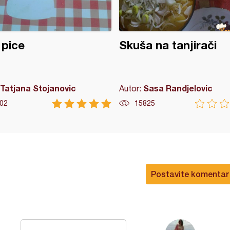
 pice
Skuša na tanjirači
Tatjana Stojanovic
Sasa Randjelovic
Autor:
02
15825
Postavite komentar