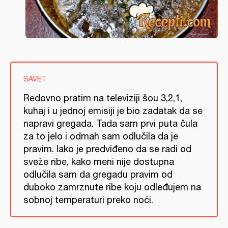
SAVET
Redovno pratim na televiziji šou 3,2,1,
kuhaj i u jednoj emisiji je bio zadatak da se
napravi gregada. Tada sam prvi puta čula
za to jelo i odmah sam odlučila da je
pravim. Iako je predviđeno da se radi od
sveže ribe, kako meni nije dostupna
odlučila sam da gregadu pravim od
duboko zamrznute ribe koju odleđujem na
sobnoj temperaturi preko noći.