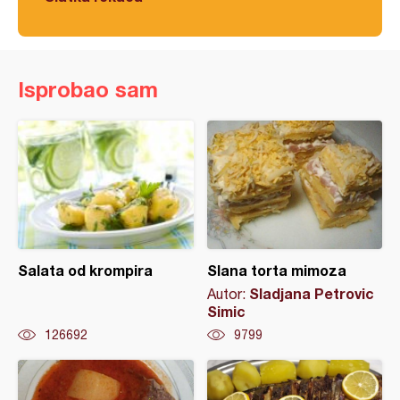
Isprobao sam
Salata od krompira
Slana torta mimoza
Sladjana Petrovic
Autor:
Simic
126692
9799