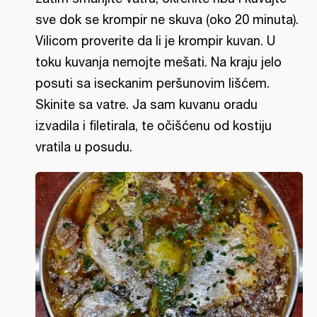
sve dok se krompir ne skuva (oko 20 minuta).
Vilicom proverite da li je krompir kuvan. U
toku kuvanja nemojte mešati. Na kraju jelo
posuti sa iseckanim peršunovim lišćem.
Skinite sa vatre. Ja sam kuvanu oradu
izvadila i filetirala, te očišćenu od kostiju
vratila u posudu.