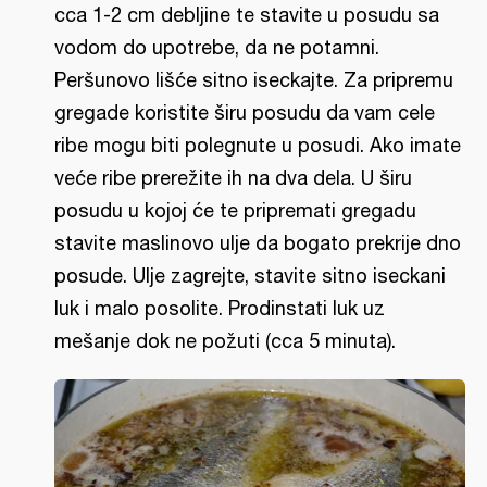
cca 1-2 cm debljine te stavite u posudu sa
vodom do upotrebe, da ne potamni.
Peršunovo lišće sitno iseckajte. Za pripremu
gregade koristite širu posudu da vam cele
ribe mogu biti polegnute u posudi. Ako imate
veće ribe prerežite ih na dva dela. U širu
posudu u kojoj će te pripremati gregadu
stavite maslinovo ulje da bogato prekrije dno
posude. Ulje zagrejte, stavite sitno iseckani
luk i malo posolite. Prodinstati luk uz
mešanje dok ne požuti (cca 5 minuta).