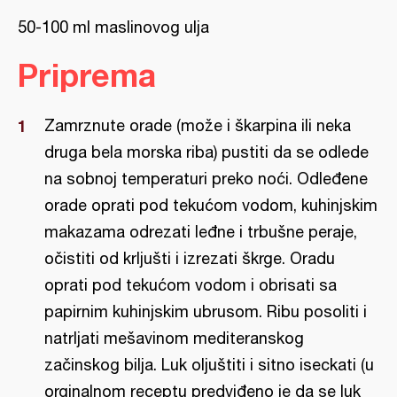
50-100 ml maslinovog ulja
Priprema
Zamrznute orade (može i škarpina ili neka
druga bela morska riba) pustiti da se odlede
na sobnoj temperaturi preko noći. Odleđene
orade oprati pod tekućom vodom, kuhinjskim
makazama odrezati leđne i trbušne peraje,
očistiti od krljušti i izrezati škrge. Oradu
oprati pod tekućom vodom i obrisati sa
papirnim kuhinjskim ubrusom. Ribu posoliti i
natrljati mešavinom mediteranskog
začinskog bilja. Luk oljuštiti i sitno iseckati (u
orginalnom receptu predviđeno je da se luk