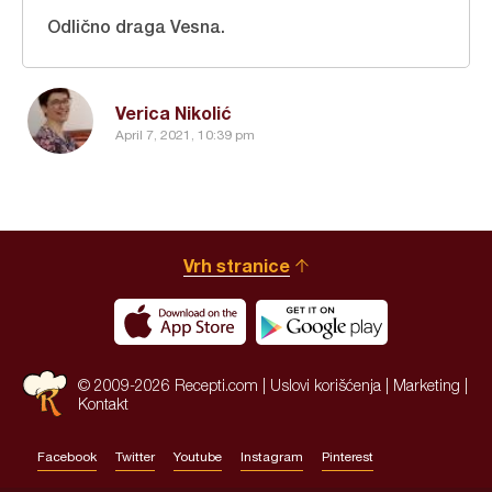
Odlično draga Vesna.
Verica Nikolić
April 7, 2021, 10:39 pm
Vrh stranice
© 2009-2026 Recepti.com |
Uslovi korišćenja
|
Marketing
|
Kontakt
Facebook
Twitter
Youtube
Instagram
Pinterest