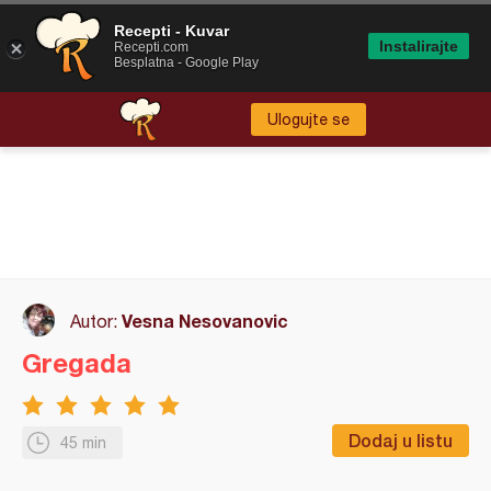
Recepti - Kuvar
Instalirajte
Recepti.com
Besplatna - Google Play
Ulogujte se
Vesna Nesovanovic
Autor:
Gregada
Dodaj u listu
45 min