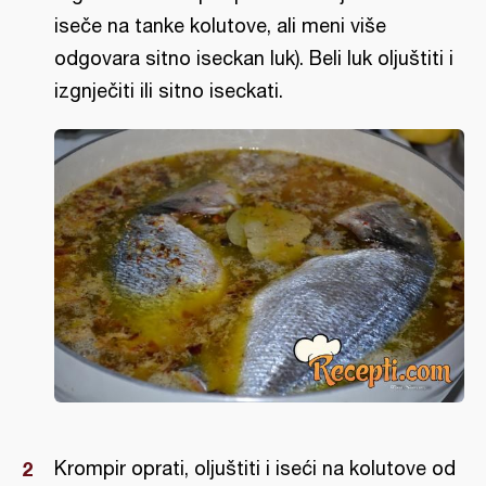
iseče na tanke kolutove, ali meni više
odgovara sitno iseckan luk). Beli luk oljuštiti i
izgnječiti ili sitno iseckati.
Krompir oprati, oljuštiti i iseći na kolutove od