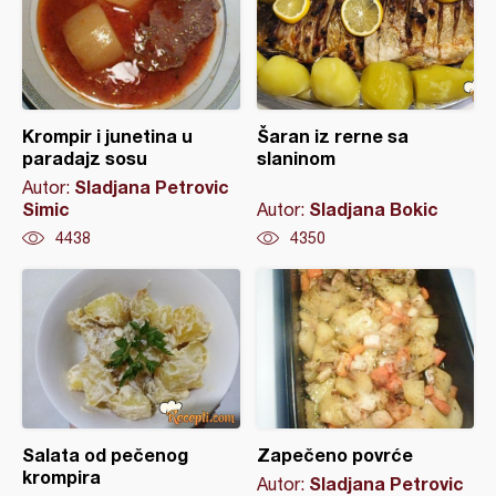
Krompir i junetina u
Šaran iz rerne sa
paradajz sosu
slaninom
Sladjana Petrovic
Autor:
Simic
Sladjana Bokic
Autor:
4438
4350
Salata od pečenog
Zapečeno povrće
krompira
Sladjana Petrovic
Autor: