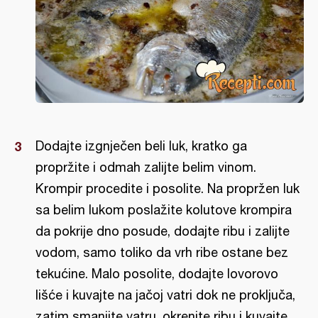
Dodajte izgnječen beli luk, kratko ga
propržite i odmah zalijte belim vinom.
Krompir procedite i posolite. Na propržen luk
sa belim lukom poslažite kolutove krompira
da pokrije dno posude, dodajte ribu i zalijte
vodom, samo toliko da vrh ribe ostane bez
tekućine. Malo posolite, dodajte lovorovo
lišće i kuvajte na jačoj vatri dok ne proključa,
zatim smanjite vatru, okrenite ribu i kuvajte