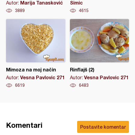
Marija Tanasković
Simic
Autor:
3889
4615
Mimoza na moj način
Rinflajš (2)
Vesna Pavlovic 271
Vesna Pavlovic 271
Autor:
Autor:
6619
6483
Komentari
Postavite komentar