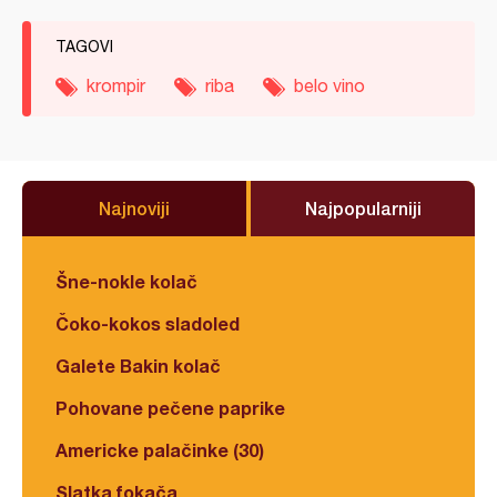
TAGOVI
krompir
riba
belo vino
Najnoviji
Najpopularniji
Šne-nokle kolač
Čoko-kokos sladoled
Galete Bakin kolač
Pohovane pečene paprike
Americke palačinke (30)
Slatka fokača