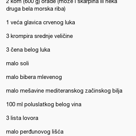
2 kom (600 g) orade (može i škarpina ili neka
druga bela morska riba)
1 veća glavica crvenog luka
3 krompira srednje veličine
3 čena belog luka
malo soli
malo bibera mlevenog
malo mešavine mediteranskog začinskog bilja
100 ml poluslatkog belog vina
3 lista lovora
malo perđunovog lišća