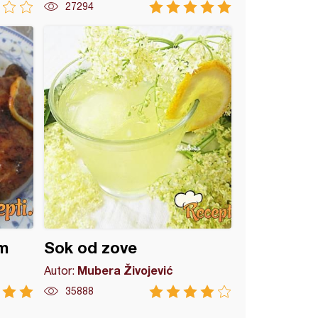
27294
om
Sok od zove
Mubera Živojević
Autor:
35888