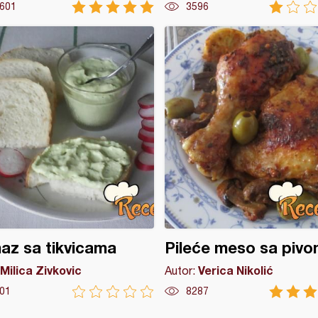
601
3596
z sa tikvicama
Pileće meso sa piv
Milica Zivkovic
Verica Nikolić
Autor:
01
8287