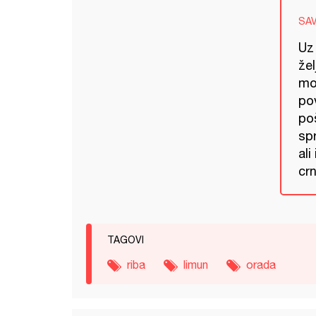
SA
Uz
žel
mo
po
po
sp
ali
cr
TAGOVI
riba
limun
orada