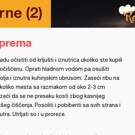
rne (2)
iprema
adu očistiti od krljušti i iznutrica ukoliko ste kupili
očišćenu. Oprati hladnom vodom pa osušiti
olja i iznutra kuhinjskim ubrusom. Zaseći ribu na
koliko mesta sa razmakom od oko 2-3 cm
zeći da se ne preseku kosti zbog kasnijeg
kšeg čiščenja. Posoliti i pobiberiti sa svih strana i
utra. Utrljati so i u proreze.