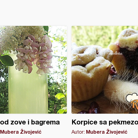
od zove i bagrema
Korpice sa pekmez
Mubera Živojević
Mubera Živojević
Autor: