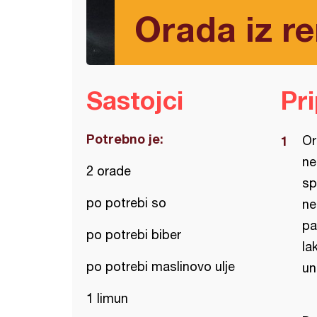
Orada iz re
Sastojci
Pr
Potrebno je:
Or
ne
2 orade
sp
po potrebi so
ne
pa
po potrebi biber
la
po potrebi maslinovo ulje
un
1 limun