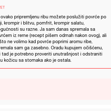
VET
 ovako pripremljenu ribu možete poslužiti povrće po
ji, krompir i blitvu, pomfrit, krompir salatu,
gućnosti su razne. Ja sam danas spremala sa
vrćem iz rerne (recept pišem odmah nakon ovog), ali
što ne volimo kad povrće poprimi aromu ribe,
remala sam ga zasebno. Oradu kupujem očišćenu,
 i tad je potrebno proveriti unutrašnjost i odstraniti
nu kožicu sa stomaka ako je ostala.