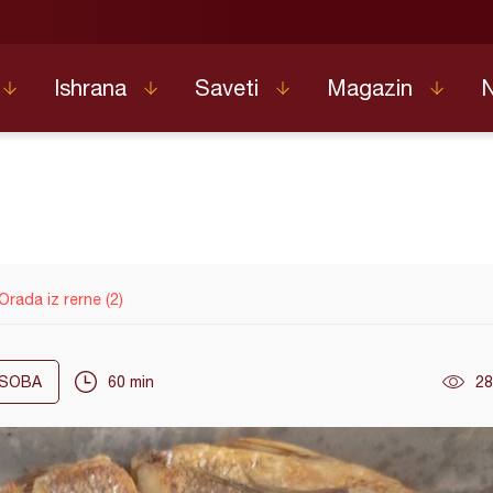
Ishrana
Saveti
Magazin
Orada iz rerne (2)
SOBA
60 min
28