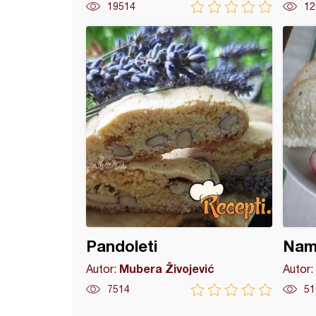
19514
12
od zove
Pandoleti
Nama
Mubera Živojević
Autor:
Autor:
7514
51