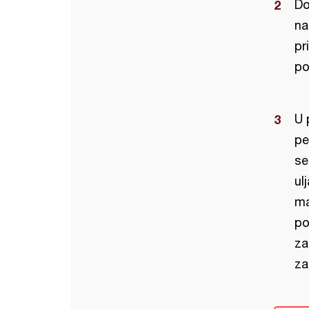
Do
na
pr
po
U 
pe
se
ul
ma
po
za
za