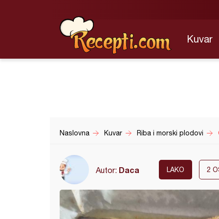
Kuvar
Naslovna
Kuvar
Riba i morski plodovi
Daca
Autor:
LAKO
2
O