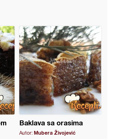
om
Baklava sa orasima
Mubera Živojević
Autor: