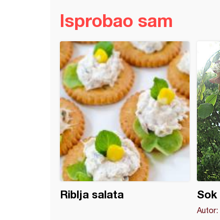
Isprobao sam
va sa orasima
Riblja salata
Sok 
Autor: