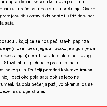
bro opran limun iseći na kolutove pa njima
puniti unutrašnjost ribe i staviti preko nje. Ovako
ipremljenu ribu ostaviti da odstoji u frižideru bar
la sata.
posudu u kojoj će se riba peći staviti papir za
čenje (može i bez njega, ali ovako je sigurnije da
 neće zalepiti) i preliti sa vrlo malo maslinovog
ja. Staviti ribu u pleh pa je preliti sa malo
slinovog ulja. Po želji poređati kolutove limuna
 njoj i peći oko pola sata dok se lepo ne
rumeni. Na pola pečenja pažljivo okrenuti da se
peče i sa druge strane.