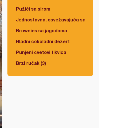
Pužići sa sirom
Jednostavna, osvežavajuća salata
Brownies sa jagodama
Hladni čokoladni dezert
Punjeni cvetovi tikvica
Brzi ručak (3)