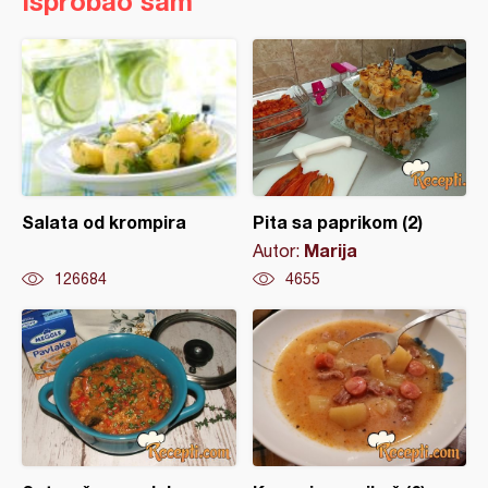
Isprobao sam
Salata od krompira
Pita sa paprikom (2)
Marija
Autor:
126684
4655