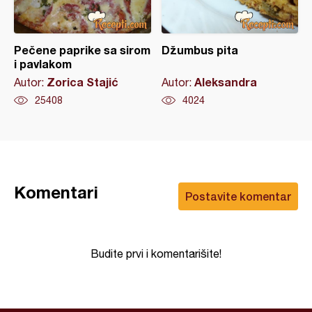
Pečene paprike sa sirom
Džumbus pita
i pavlakom
Zorica Stajić
Aleksandra
Autor:
Autor:
25408
4024
Komentari
Postavite komentar
Budite prvi i komentarišite!