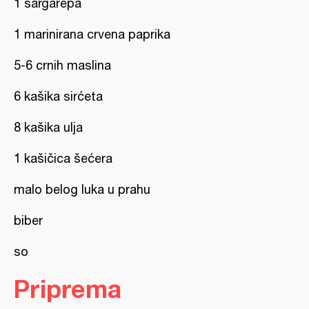
1 šargarepa
1 marinirana crvena paprika
5-6 crnih maslina
6 kašika sirćeta
8 kašika ulja
1 kašičica šećera
malo belog luka u prahu
biber
so
Priprema