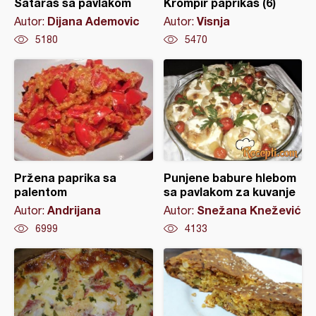
Sataraš sa pavlakom
Krompir paprikaš (6)
Dijana Ademovic
Visnja
Autor:
Autor:
5180
5470
Pržena paprika sa
Punjene babure hlebom
palentom
sa pavlakom za kuvanje
Andrijana
Snežana Knežević
Autor:
Autor:
6999
4133