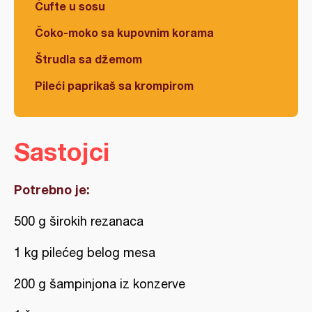
Ćufte u sosu
Čoko-moko sa kupovnim korama
Štrudla sa džemom
Pileći paprikaš sa krompirom
Sastojci
Potrebno je:
500 g širokih rezanaca
1 kg pilećeg belog mesa
200 g šampinjona iz konzerve