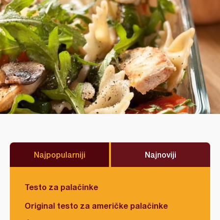
Najpopularniji
Najnoviji
Testo za palačinke
Original testo za američke palačinke