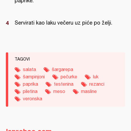
paprike.
Servirati kao laku večeru uz piće po želji.
TAGOVI
salata
šargarepa
šampinjoni
pečurke
luk
paprika
testenina
rezanci
piletina
meso
masline
veronska