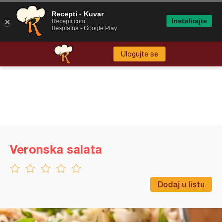
Recepti - Kuvar
Instalirajte
Recepti.com
Besplatna - Google Play
Ulogujte se
Veronska salata
Dodaj u listu