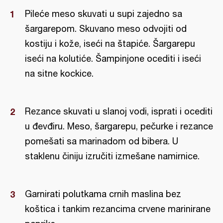
Pileće meso skuvati u supi zajedno sa
šargarepom. Skuvano meso odvojiti od
kostiju i kože, iseći na štapiće. Šargarepu
iseći na kolutiće. Šampinjone ocediti i iseći
na sitne kockice.
Rezance skuvati u slanoj vodi, isprati i ocediti
u đevđiru. Meso, šargarepu, pečurke i rezance
pomešati sa marinadom od bibera. U
staklenu činiju izručiti izmešane namirnice.
Garnirati polutkama crnih maslina bez
koštica i tankim rezancima crvene marinirane