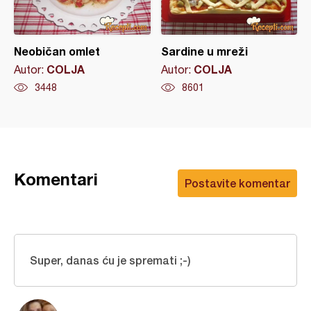
Neobičan omlet
Sardine u mreži
COLJA
COLJA
Autor:
Autor:
3448
8601
Komentari
Postavite komentar
Super, danas ću je spremati ;-)