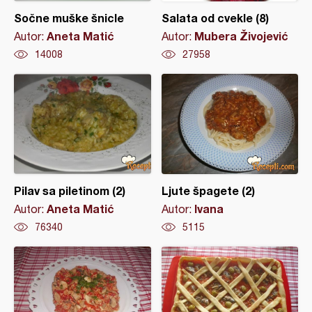
Sočne muške šnicle
Salata od cvekle (8)
Aneta Matić
Mubera Živojević
Autor:
Autor:
14008
27958
Pilav sa piletinom (2)
Ljute špagete (2)
Aneta Matić
Ivana
Autor:
Autor:
76340
5115