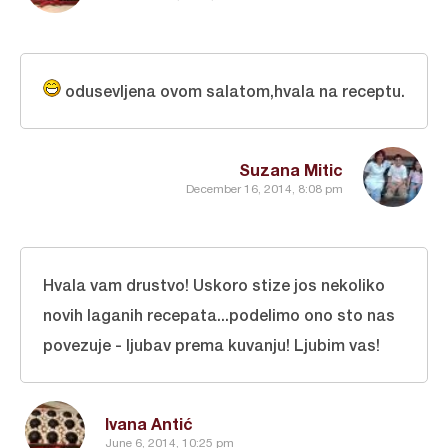
odusevljena ovom salatom,hvala na receptu.
Suzana Mitic
December 16, 2014, 8:08 pm
Hvala vam drustvo! Uskoro stize jos nekoliko
novih laganih recepata...podelimo ono sto nas
povezuje - ljubav prema kuvanju! Ljubim vas!
Ivana Antić
June 6, 2014, 10:25 pm