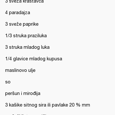
3 sveža krastavca
4 paradajza
3 sveže paprike
1/3 struka praziluka
3 struka mladog luka
1/4 glavice mladog kupusa
maslinovo ulje
so
peršun i mirođija
3 kašike sitnog sira ili pavlake 20 % mm