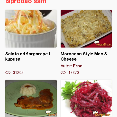
Isprobao sam
Salata od šargarepe i
Moroccan Style Mac &
kupusa
Cheese
Erna
Autor:
31202
13370