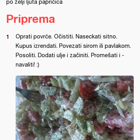
po želji ljuta papričica
Priprema
Oprati povrće. Očistiti. Naseckati sitno.
Kupus izrendati. Povezati sirom ili pavlakom.
Posoliti. Dodati ulje i začiniti. Promešati i -
navaliti! :)