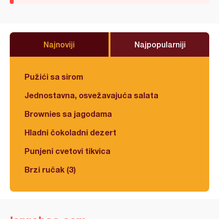
Najnoviji
Najpopularniji
Pužići sa sirom
Jednostavna, osvežavajuća salata
Brownies sa jagodama
Hladni čokoladni dezert
Punjeni cvetovi tikvica
Brzi ručak (3)