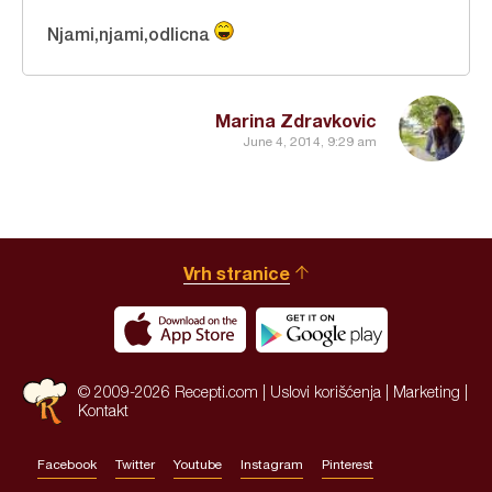
Njami,njami,odlicna
Marina Zdravkovic
June 4, 2014, 9:29 am
Vrh stranice
© 2009-2026 Recepti.com |
Uslovi korišćenja
|
Marketing
|
Kontakt
Facebook
Twitter
Youtube
Instagram
Pinterest