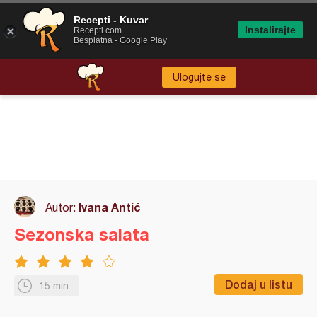
Recepti - Kuvar
Instalirajte
Recepti.com
Besplatna - Google Play
Ulogujte se
Ivana Antić
Autor:
Sezonska salata
Dodaj u listu
15 min