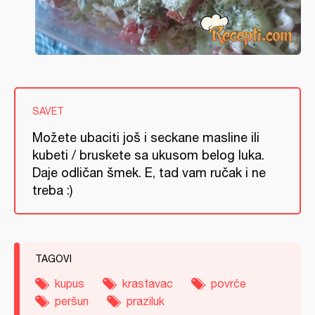
SAVET
Možete ubaciti još i seckane masline ili
kubeti / bruskete sa ukusom belog luka.
Daje odličan šmek. E, tad vam ručak i ne
treba :)
TAGOVI
kupus
krastavac
povrće
peršun
praziluk