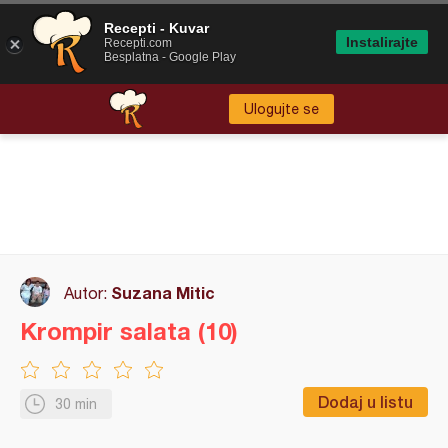
Recepti - Kuvar
Instalirajte
Recepti.com
Besplatna - Google Play
Ulogujte se
Suzana Mitic
Autor:
Krompir salata (10)
Dodaj u listu
30 min