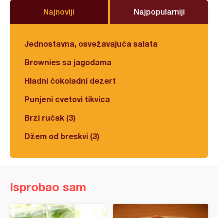
Najnoviji
Najpopularniji
Jednostavna, osvežavajuća salata
Brownies sa jagodama
Hladni čokoladni dezert
Punjeni cvetovi tikvica
Brzi ručak (3)
Džem od breskvi (3)
Isprobao sam