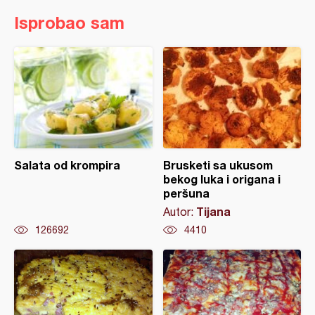
Isprobao sam
Salata od krompira
Brusketi sa ukusom
bekog luka i origana i
peršuna
Tijana
Autor:
126692
4410