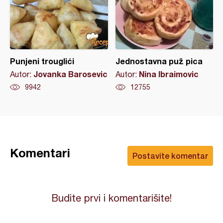
Punjeni trouglići
Jednostavna puž pica
Jovanka Barosevic
Nina Ibraimovic
Autor:
Autor:
9942
12755
Komentari
Postavite komentar
Budite prvi i komentarišite!