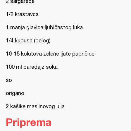
2 šargarepe
1/2 krastavca
1 manja glavica ljubičastog luka
1/4 kupusa (belog)
10-15 kolutova zelene ljute papričice
100 ml paradajz soka
so
origano
2 kašike maslinovog ulja
Priprema