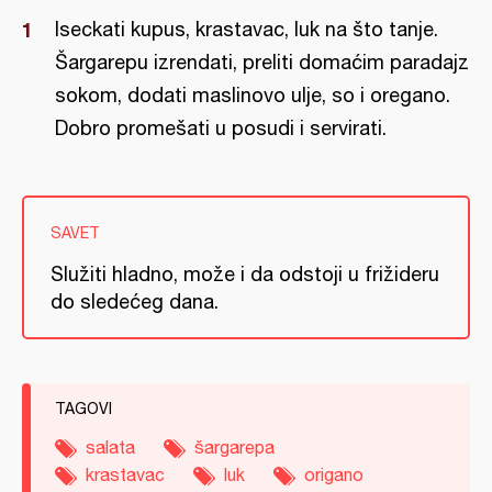
Iseckati kupus, krastavac, luk na što tanje.
Šargarepu izrendati, preliti domaćim paradajz
sokom, dodati maslinovo ulje, so i oregano.
Dobro promešati u posudi i servirati.
SAVET
Služiti hladno, može i da odstoji u frižideru
do sledećeg dana.
TAGOVI
salata
šargarepa
krastavac
luk
origano