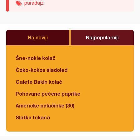
paradajz
Najnoviji
Najpopularniji
Šne-nokle kolač
Čoko-kokos sladoled
Galete Bakin kolač
Pohovane pečene paprike
Americke palačinke (30)
Slatka fokača