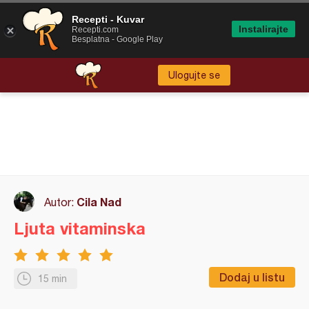
Recepti - Kuvar
Instalirajte
Recepti.com
Besplatna - Google Play
Ulogujte se
Cila Nad
Autor:
Ljuta vitaminska
Dodaj u listu
15 min