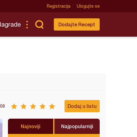
Registracija
Ulogujte se
Nagrade
Dodajte Recept
Dodaj u listu
08
Najnoviji
Najpopularniji