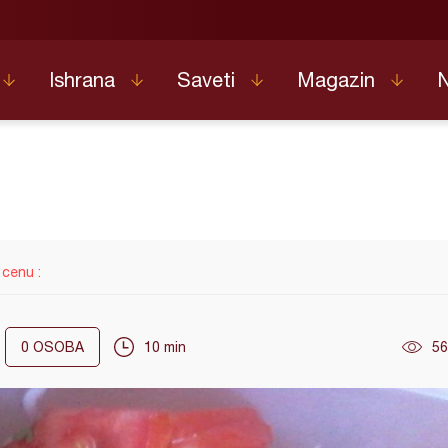
Ishrana
Saveti
Magazin
 cenu :
0
OSOBA
10 min
56