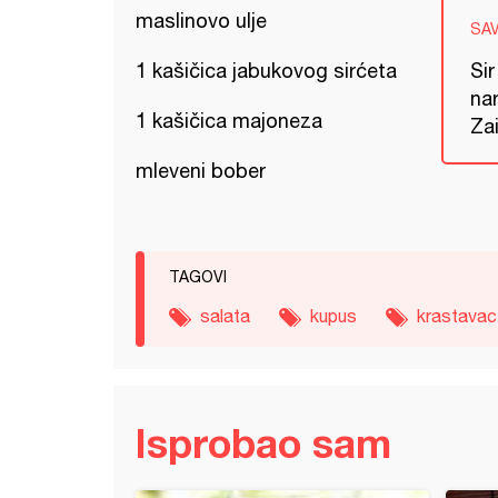
maslinovo ulje
SA
1 kašičica jabukovog sirćeta
Sir
nar
1 kašičica majoneza
Zai
mleveni bober
TAGOVI
salata
kupus
krastavac
Isprobao sam