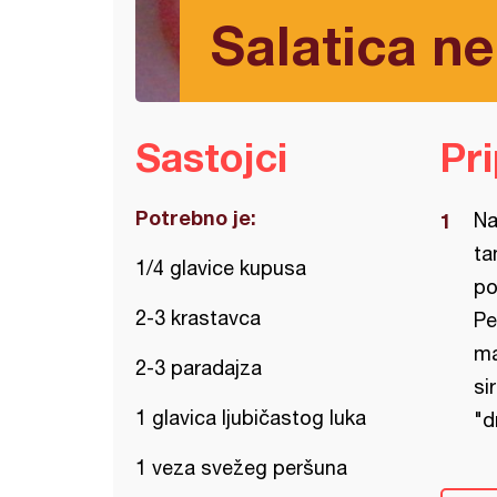
Salatica n
Sastojci
Pr
Potrebno je:
Na
ta
1/4 glavice kupusa
po
2-3 krastavca
Pe
ma
2-3 paradajza
si
1 glavica ljubičastog luka
"d
1 veza svežeg peršuna