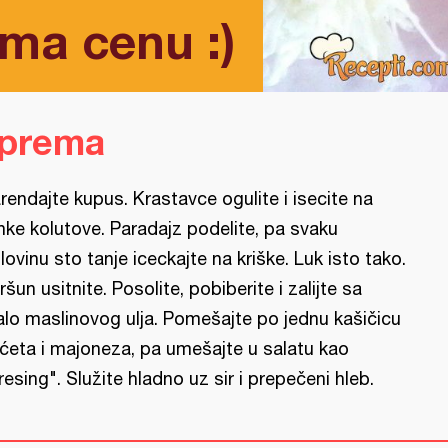
ema cenu :)
iprema
rendajte kupus. Krastavce ogulite i isecite na
nke kolutove. Paradajz podelite, pa svaku
lovinu sto tanje iceckajte na kriške. Luk isto tako.
ršun usitnite. Posolite, pobiberite i zalijte sa
lo maslinovog ulja. Pomešajte po jednu kašičicu
rćeta i majoneza, pa umešajte u salatu kao
resing". Služite hladno uz sir i prepečeni hleb.