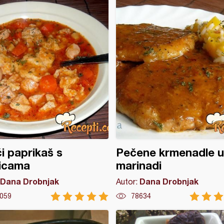
ći paprikaš s
Pečene krmenadle u
licama
marinadi
Dana Drobnjak
Dana Drobnjak
Autor:
059
78634