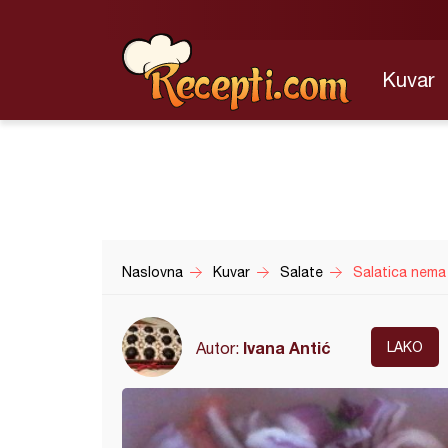
Kuvar
Naslovna
Kuvar
Salate
Salatica nema
Ivana Antić
Autor:
LAKO