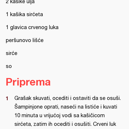
2 kašike ulja
1 kašika sirćeta
1 glavica crvenog luka
peršunovo lišće
sirće
so
Priprema
Grašak skuvati, ocediti i ostaviti da se osuši.
Šampinjone oprati, naseći na listiće i kuvati
10 minuta u vrijućoj vodi sa kašičicom
sirćeta, zatim ih ocediti i osušiti. Crveni luk