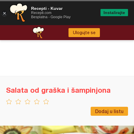
Recepti - Kuvar
Instalirajte
Recepti.com
Besplatna - Google Play
Ulogujte se
Salata od graška i šampinjona
Dodaj u listu