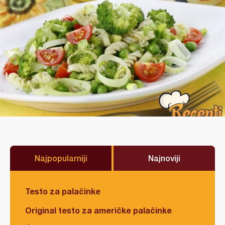
Najpopularniji
Najnoviji
Testo za palačinke
Original testo za američke palačinke