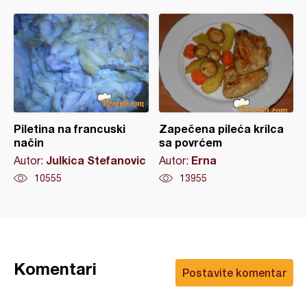
Piletina na francuski
Zapečena pileća krilca
način
sa povrćem
Julkica Stefanovic
Erna
Autor:
Autor:
10555
13955
Komentari
Postavite komentar