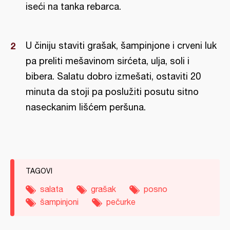
iseći na tanka rebarca.
U činiju staviti grašak, šampinjone i crveni luk
pa preliti mešavinom sirćeta, ulja, soli i
bibera. Salatu dobro izmešati, ostaviti 20
minuta da stoji pa poslužiti posutu sitno
naseckanim lišćem peršuna.
TAGOVI
salata
grašak
posno
šampinjoni
pečurke