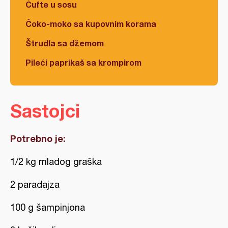
Ćufte u sosu
Čoko-moko sa kupovnim korama
Štrudla sa džemom
Pileći paprikaš sa krompirom
Sastojci
Potrebno je:
1/2 kg mladog graška
2 paradajza
100 g šampinjona