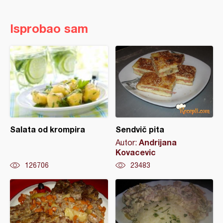
Isprobao sam
Salata od krompira
Sendvič pita
Andrijana
Autor:
Kovacevic
126706
23483