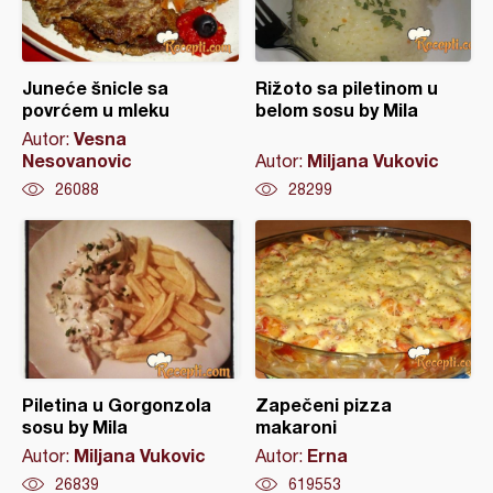
Juneće šnicle sa
Rižoto sa piletinom u
povrćem u mleku
belom sosu by Mila
Vesna
Autor:
Nesovanovic
Miljana Vukovic
Autor:
26088
28299
Piletina u Gorgonzola
Zapečeni pizza
sosu by Mila
makaroni
Miljana Vukovic
Erna
Autor:
Autor:
26839
619553