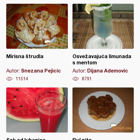
Mirisna štrudla
Osvežavajuća limunada
s mentom
Snezana Pejicic
Dijana Ademovic
Autor:
Autor:
11514
8791
Sok od lubenice
Đul pita