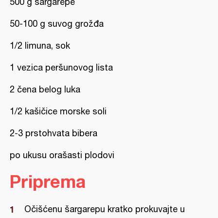
500 g šargarepe
50-100 g suvog grožđa
1/2 limuna, sok
1 vezica peršunovog lista
2 čena belog luka
1/2 kašičice morske soli
2-3 prstohvata bibera
po ukusu orašasti plodovi
Priprema
Očišćenu šargarepu kratko prokuvajte u