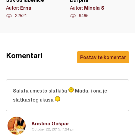
Erna
Minela S
Autor:
Autor:
22521
9465
Komentari
Postavite komentar
Salata umesto slatkiša
Mada, i ona je
slatkastog ukusa
Kristina Gašpar
October 22, 2015, 7:24 pm