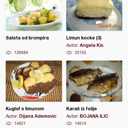
Salata od krompira
Limun kocke (3)
Angela Kis
Autor:
126694
22155
Kuglof s limunom
Karaš iz folije
Dijana Ademovic
BOJANA ILIC
Autor:
Autor:
14921
14514