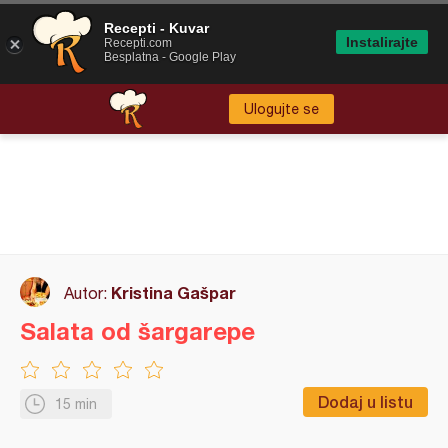
Recepti - Kuvar
Instalirajte
Recepti.com
Besplatna - Google Play
Ulogujte se
Kristina Gašpar
Autor:
Salata od šargarepe
Dodaj u listu
15 min