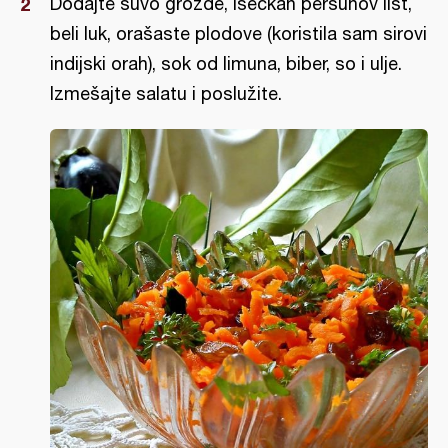
Dodajte suvo grožđe, iseckan peršunov list,
beli luk, orašaste plodove (koristila sam sirovi
indijski orah), sok od limuna, biber, so i ulje.
Izmešajte salatu i poslužite.