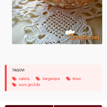
TAGOVI
salata
šargarepa
limun
suvo grožđe