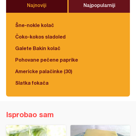
Najnoviji
Najpopularniji
Šne-nokle kolač
Čoko-kokos sladoled
Galete Bakin kolač
Pohovane pečene paprike
Americke palačinke (30)
Slatka fokača
Isprobao sam