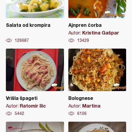
Salata od krompira
Ajnpren čorba
Kristina Gašpar
Autor:
126687
13429
Vrišla špageti
Bolognese
Ratomir Ilic
Martina
Autor:
Autor:
5442
6106