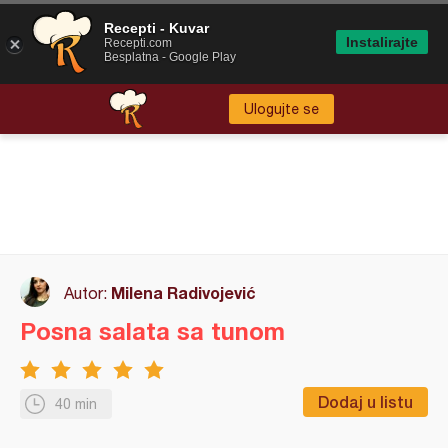
Recepti - Kuvar
Instalirajte
Recepti.com
Besplatna - Google Play
Ulogujte se
Milena Radivojević
Autor:
Posna salata sa tunom
Dodaj u listu
40 min