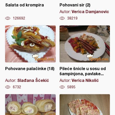
Salata od krompira
Pohovani sir (2)
Verica Damjanovic
Autor:
126692
38219
Pohovane palačinke (18)
Pileće šnicle u sosu od
šampinjona, pavlake...
Slađana Šćekić
Verica Nikolić
Autor:
Autor:
6732
5895