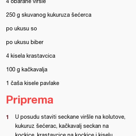
4 obarane virsle
250 g skuvanog kukuruza šećerca
po ukusu so
po ukusu biber
4 kisela krastavcica
100 g kačkavalja
1 čaša kisele pavlake
Priprema
U posudu staviti seckane viršle na kolutove,
kukuruz šećerac, kačkavalj seckan na
kockice, krastavcice na kockice i kiselu