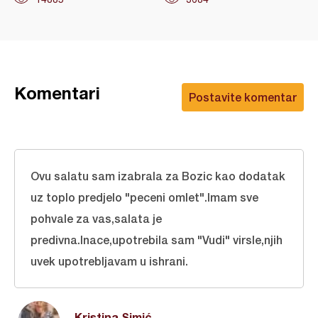
Komentari
Postavite komentar
Ovu salatu sam izabrala za Bozic kao dodatak
uz toplo predjelo "peceni omlet".Imam sve
pohvale za vas,salata je
predivna.Inace,upotrebila sam "Vudi" virsle,njih
uvek upotrebljavam u ishrani.
Kristina Simić