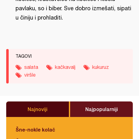
pavlaku, so i biber. Sve dobro izmešati, sipati
u činiju i prohladiti.
TAGOVI
salata
kačkavalj
kukuruz
viršle
Najnoviji
Najpopularniji
Šne-nokle kolač