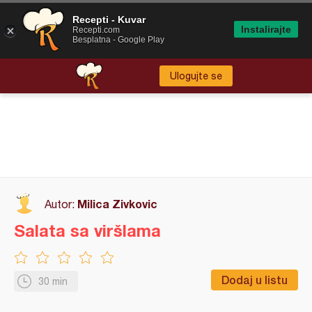
Recepti - Kuvar
Instalirajte
Recepti.com
Besplatna - Google Play
Ulogujte se
Milica Zivkovic
Autor:
Salata sa viršlama
Dodaj u listu
30 min