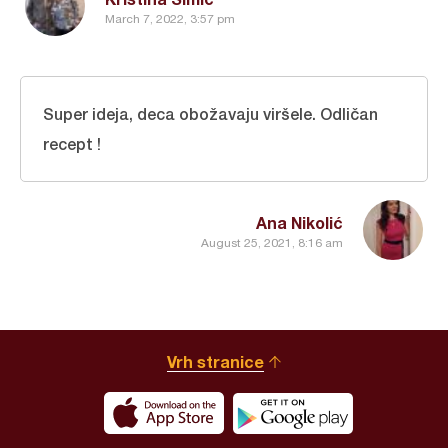
March 7, 2022, 3:57 pm
Super ideja, deca obožavaju viršele. Odličan
recept !
Ana Nikolić
August 25, 2021, 8:16 am
Vrh stranice