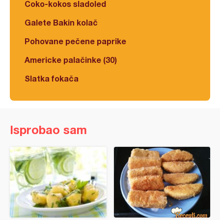
Čoko-kokos sladoled
Galete Bakin kolač
Pohovane pečene paprike
Americke palačinke (30)
Slatka fokača
Isprobao sam