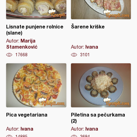
Lisnate punjene rolnice
Šarene kriške
(slane)
Marija
Autor:
Stamenković
Ivana
Autor:
17668
3101
Pica vegetariana
Piletina sa pečurkama
(2)
Ivana
Ivana
Autor:
Autor:
14885
3684