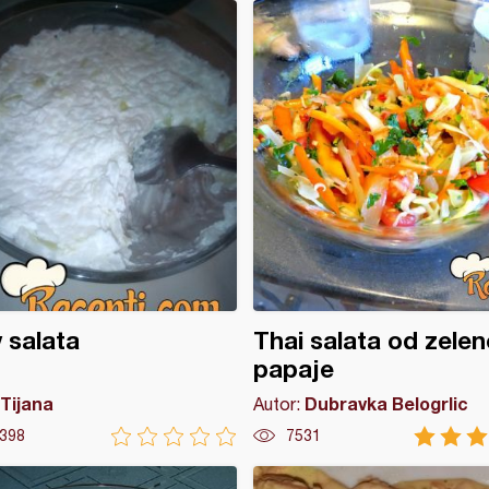
v salata
Thai salata od zelen
papaje
Tijana
Dubravka Belogrlic
Autor:
398
7531