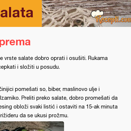
salata
iprema
e vrste salate dobro oprati i osušiti. Rukama
cepkati i složiti u posudu.
činijici pomešati so, biber, maslinovo ulje i
lzamiko. Preliti preko salate, dobro promešati da
esing obloži svaki listić i ostaviti na 15-ak minuta
frižideru da se ukusi prožmu.