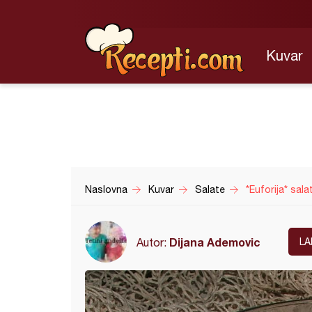
Kuvar
Naslovna
Kuvar
Salate
*Euforija* sala
Dijana Ademovic
Autor:
LA