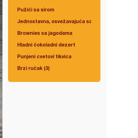
Pužići sa sirom
Jednostavna, osvežavajuća salata
Brownies sa jagodama
Hladni čokoladni dezert
Punjeni cvetovi tikvica
Brzi ručak (3)