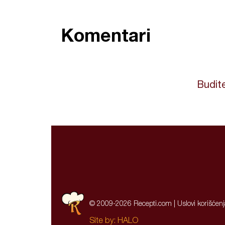
Komentari
Budite
© 2009-2026 Recepti.com |
Uslovi korišćen
Site by:
HALO