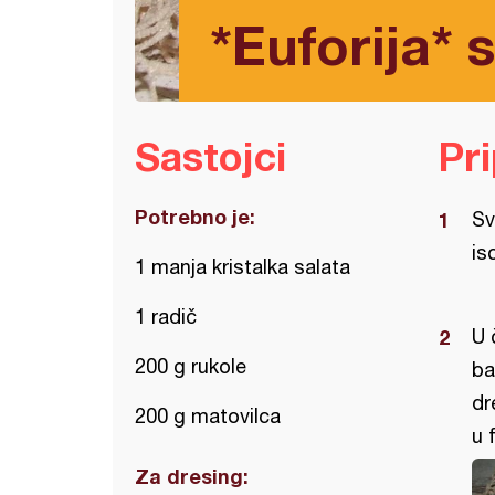
*Euforija* 
Sastojci
Pr
Potrebno je:
Sv
is
1 manja kristalka salata
1 radič
U 
200 g rukole
ba
dr
200 g matovilca
u 
Za dresing: