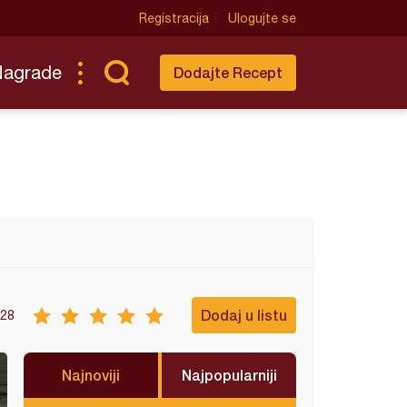
Registracija
Ulogujte se
Nagrade
Dodajte Recept
Dodaj u listu
28
Najnoviji
Najpopularniji