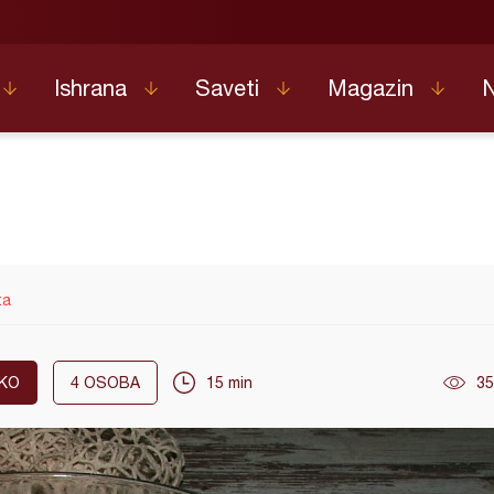
Ishrana
Saveti
Magazin
ta
KO
4
OSOBA
15 min
35