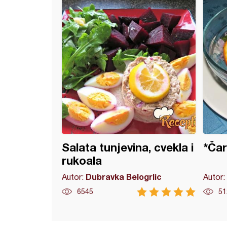
Salata tunjevina, cvekla i
*Čar
rukoala
Dubravka Belogrlic
Autor:
Autor:
6545
51