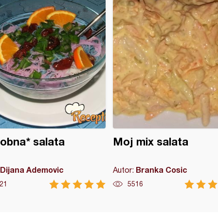
obna* salata
Moj mix salata
Dijana Ademovic
Branka Cosic
Autor:
21
5516