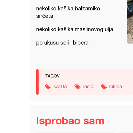
nekoliko kašika balzamiko
sirćeta
nekoliko kašika maslinovog ulja
po ukusu soli i bibera
TAGOVI
salata
radič
rukola
Isprobao sam