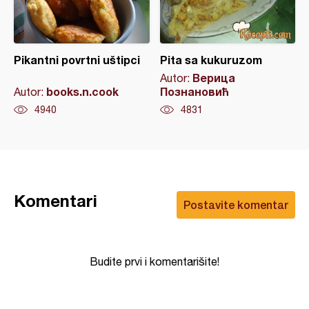
Pikantni povrtni uštipci
Pita sa kukuruzom
Верица
Autor:
books.n.cook
Познановић
Autor:
4940
4831
Komentari
Postavite komentar
Budite prvi i komentarišite!