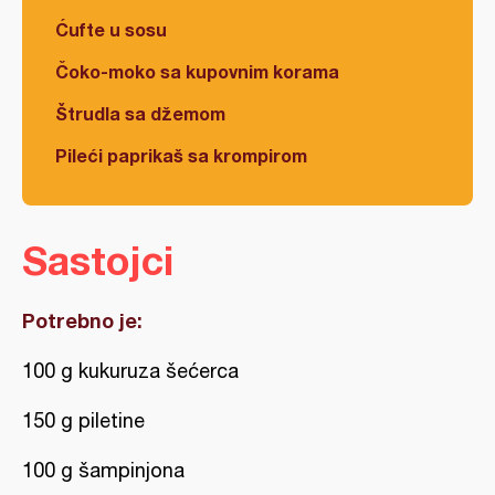
Ćufte u sosu
Čoko-moko sa kupovnim korama
Štrudla sa džemom
Pileći paprikaš sa krompirom
Sastojci
Potrebno je:
100 g kukuruza šećerca
150 g piletine
100 g šampinjona