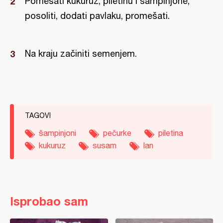
Pomešati kukuruz, piletinu i šampinjone,
posoliti, dodati pavlaku, promešati.
Na kraju začiniti semenjem.
TAGOVI
šampinjoni
pečurke
piletina
kukuruz
susam
lan
Isprobao sam