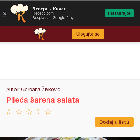
Recepti - Kuvar
Instalirajte
Recepti.com
Besplatna - Google Play
Ulogujte se
Autor: Gordana Živković
Pileća šarena salata
Dodaj u listu