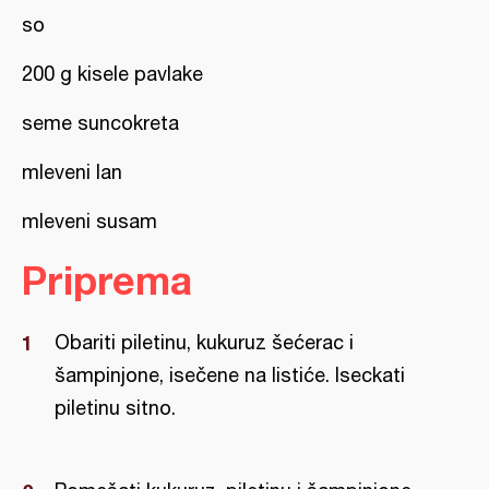
so
200 g kisele pavlake
seme suncokreta
mleveni lan
mleveni susam
Priprema
Obariti piletinu, kukuruz šećerac i
šampinjone, isečene na listiće. Iseckati
piletinu sitno.