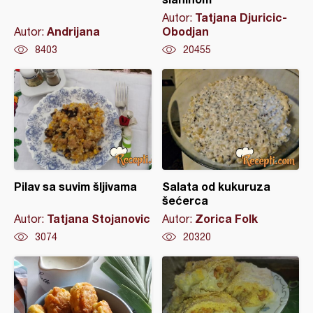
Tatjana Djuricic-
Autor:
Andrijana
Obodjan
Autor:
8403
20455
Pilav sa suvim šljivama
Salata od kukuruza
šećerca
Tatjana Stojanovic
Zorica Folk
Autor:
Autor:
3074
20320