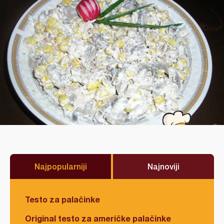
Najpopularniji
Najnoviji
Testo za palačinke
Original testo za američke palačinke