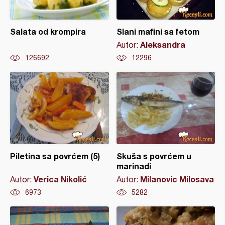
Salata od krompira
Slani mafini sa fetom
Aleksandra
Autor:
126692
12296
Piletina sa povrćem (5)
Skuša s povrćem u
marinadi
Verica Nikolić
Milanovic Milosava
Autor:
Autor:
6973
5282