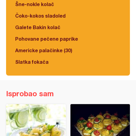
Šne-nokle kolač
Čoko-kokos sladoled
Galete Bakin kolač
Pohovane pečene paprike
Americke palačinke (30)
Slatka fokača
Isprobao sam