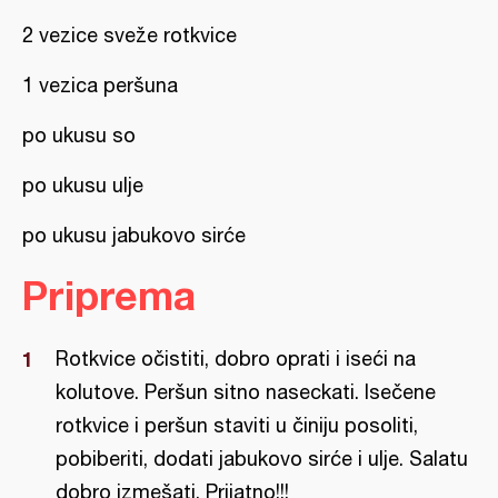
2 vezice sveže rotkvice
1 vezica peršuna
po ukusu so
po ukusu ulje
po ukusu jabukovo sirće
Priprema
Rotkvice očistiti, dobro oprati i iseći na
kolutove. Peršun sitno naseckati. Isečene
rotkvice i peršun staviti u činiju posoliti,
pobiberiti, dodati jabukovo sirće i ulje. Salatu
dobro izmešati. Prijatno!!!