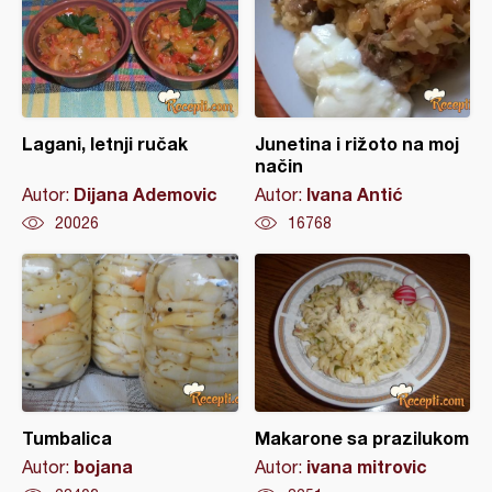
Lagani, letnji ručak
Junetina i rižoto na moj
način
Dijana Ademovic
Ivana Antić
Autor:
Autor:
20026
16768
Tumbalica
Makarone sa prazilukom
bojana
ivana mitrovic
Autor:
Autor: