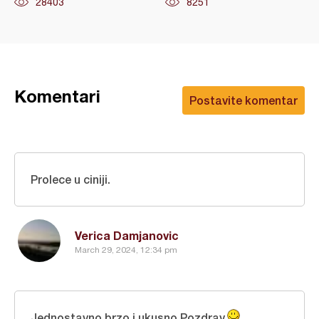
28403
8251
Komentari
Postavite komentar
Prolece u ciniji.
Verica Damjanovic
March 29, 2024, 12:34 pm
Jednostavno,brzo i ukusno.Pozdrav.