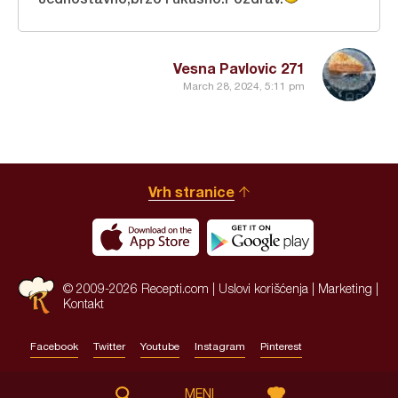
Vesna Pavlovic 271
March 28, 2024, 5:11 pm
Vrh stranice
© 2009-2026 Recepti.com |
Uslovi korišćenja
|
Marketing
|
Kontakt
Facebook
Twitter
Youtube
Instagram
Pinterest
Site by:
HALO