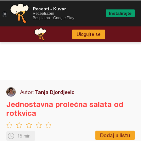
Recepti - Kuvar
Instalirajte
Recepti.com
Besplatna - Google Play
Ulogujte se
Tanja Djordjevic
Autor:
Jednostavna prolećna salata od
rotkvica
Dodaj u listu
15 min