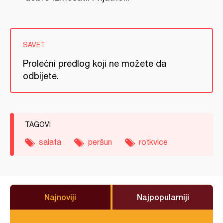
SAVET
Prolećni predlog koji ne možete da
odbijete.
TAGOVI
salata
peršun
rotkvice
Najnoviji
Najpopularniji