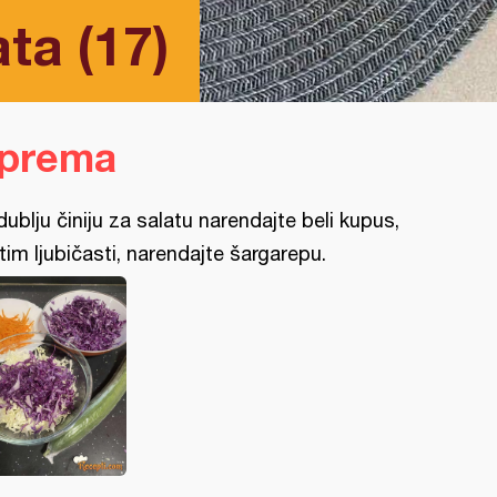
ta (17)
iprema
dublju činiju za salatu narendajte beli kupus,
tim ljubičasti, narendajte šargarepu.