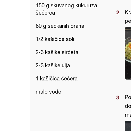
150 g skuvanog kukuruza
Kr
šećerca
pe
80 g seckanih oraha
1/2 kašičice soli
2-3 kašike sirćeta
2-3 kašike ulja
1 kašičica šećera
malo vode
Po
do
ma