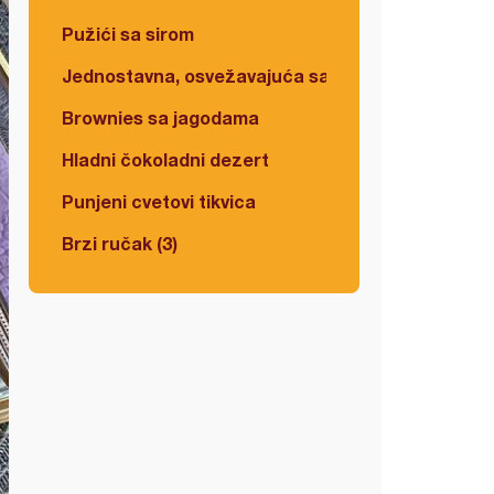
Pužići sa sirom
Jednostavna, osvežavajuća salata
Brownies sa jagodama
Hladni čokoladni dezert
Punjeni cvetovi tikvica
Brzi ručak (3)