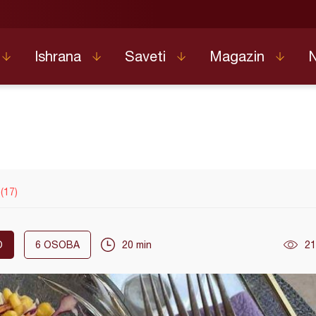
Ishrana
Saveti
Magazin
(17)
O
6
OSOBA
20 min
21