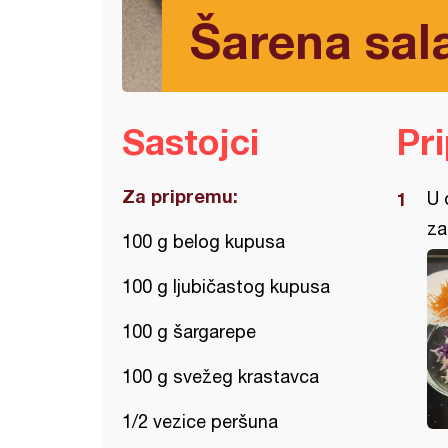
Šarena sala
Sastojci
Pr
Za pripremu:
U 
za
100 g belog kupusa
100 g ljubičastog kupusa
100 g šargarepe
100 g svežeg krastavca
1/2 vezice peršuna