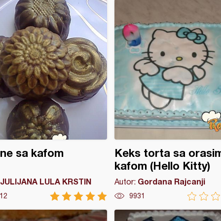
ine sa kafom
Keks torta sa orasim
kafom (Hello Kitty)
JULIJANA LULA KRSTIN
Gordana Rajcanji
Autor:
12
9931