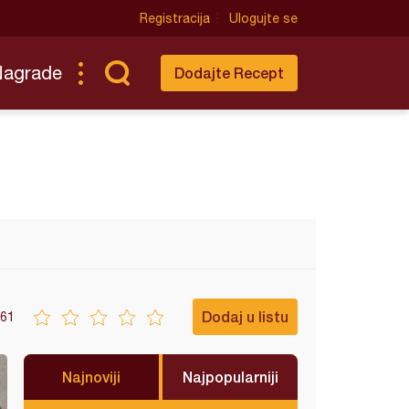
Registracija
Ulogujte se
Nagrade
Dodajte Recept
Dodaj u listu
61
Najnoviji
Najpopularniji