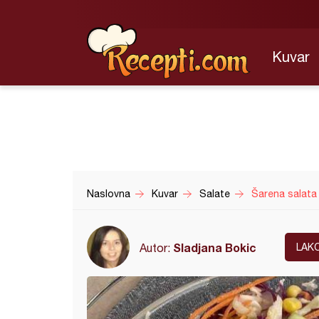
Kuvar
Naslovna
Kuvar
Salate
Šarena salata 
Sladjana Bokic
Autor:
LAK