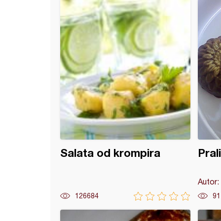
 torta (2)
Salata od krompira
Pral
Autor:
126684
91
ontinental torta (2)