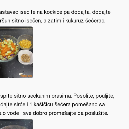
astavac isecite na kockice pa dodajta, dodajte
ršun sitno isečen, a zatim i kukuruz šećerac.
spite sitno seckanim orasima. Posolite, pouljite,
dajte sirće i 1 kašičicu šećera pomešano sa
lo vode i sve dobro promešajte pa poslužite.