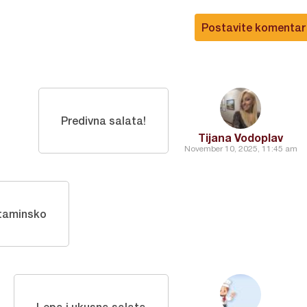
Postavite komentar
Predivna salata!
Tijana Vodoplav
November 10, 2025, 11:45 am
itaminsko
Lepa i ukusna salata